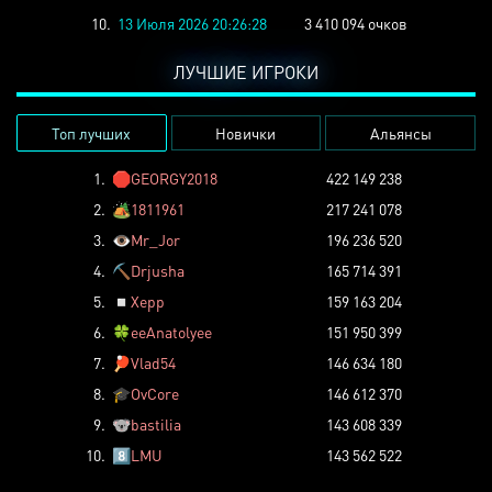
10.
13 Июля 2026 20:26:28
3 410 094 очков
ЛУЧШИЕ ИГРОКИ
Топ лучших
Новички
Альянсы
1.
🛑
GEORGY2018
422 149 238
2.
🏕️
1811961
217 241 078
3.
👁️
Mr_Jor
196 236 520
4.
⛏️
Drjusha
165 714 391
5.
◽
Xepp
159 163 204
6.
🍀
eeAnatolyee
151 950 399
7.
🏓
Vlad54
146 634 180
8.
🎓
OvCore
146 612 370
9.
🐨
bastilia
143 608 339
10.
8️⃣
LMU
143 562 522