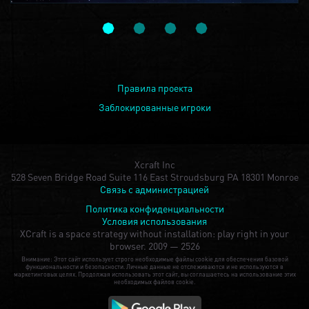
Правила проекта
Заблокированные игроки
Xcraft Inc
528 Seven Bridge Road Suite 116 East Stroudsburg PA 18301 Monroe
Связь с администрацией
Политика конфиденциальности
Условия использования
XCraft is a space strategy without installation: play right in your
browser.
2009 — 2526
Внимание: Этот сайт использует строго необходимые файлы cookie для обеспечения базовой
функциональности и безопасности. Личные данные не отслеживаются и не используются в
маркетинговых целях. Продолжая использовать этот сайт, вы соглашаетесь на использование этих
необходимых файлов cookie.