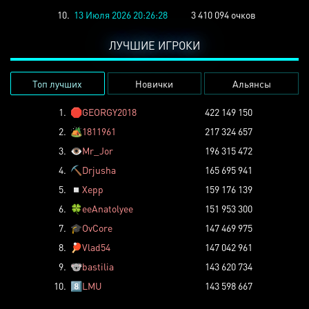
10.
13 Июля 2026 20:26:28
3 410 094 очков
ЛУЧШИЕ ИГРОКИ
Топ лучших
Новички
Альянсы
1.
🛑
GEORGY2018
422 149 150
2.
🏕️
1811961
217 324 657
3.
👁️
Mr_Jor
196 315 472
4.
⛏️
Drjusha
165 695 941
5.
◽
Xepp
159 176 139
6.
🍀
eeAnatolyee
151 953 300
7.
🎓
OvCore
147 469 975
8.
🏓
Vlad54
147 042 961
9.
🐨
bastilia
143 620 734
10.
8️⃣
LMU
143 598 667