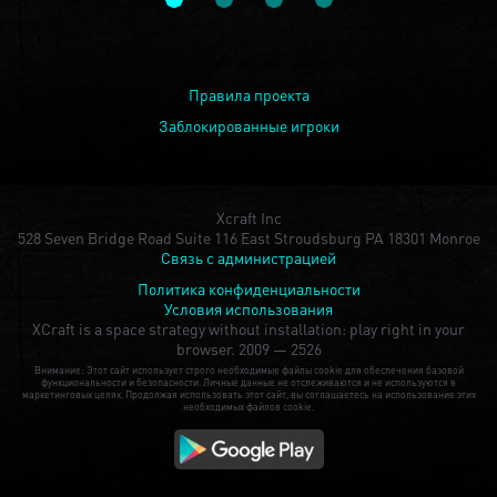
Правила проекта
Заблокированные игроки
Xcraft Inc
528 Seven Bridge Road Suite 116 East Stroudsburg PA 18301 Monroe
Связь с администрацией
Политика конфиденциальности
Условия использования
XCraft is a space strategy without installation: play right in your
browser.
2009 — 2526
Внимание: Этот сайт использует строго необходимые файлы cookie для обеспечения базовой
функциональности и безопасности. Личные данные не отслеживаются и не используются в
маркетинговых целях. Продолжая использовать этот сайт, вы соглашаетесь на использование этих
необходимых файлов cookie.