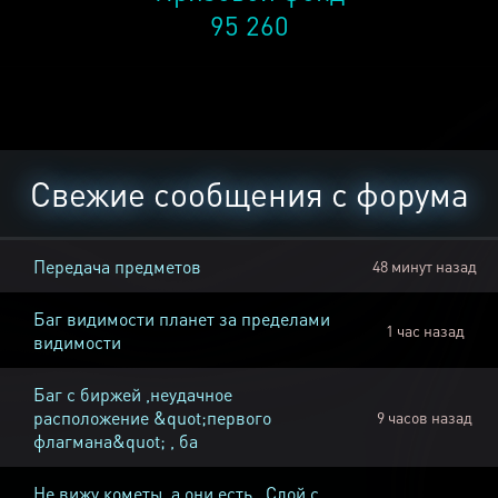
95 260
Свежие сообщения с форума
Передача предметов
48 минут назад
Баг видимости планет за пределами
1 час назад
видимости
Баг с биржей ,неудачное
расположение &quot;первого
9 часов назад
флагмана&quot; , ба
Не вижу кометы, а они есть , Слой с