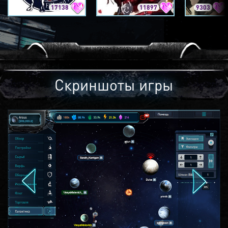
17138
11897
9303
Скриншоты игры