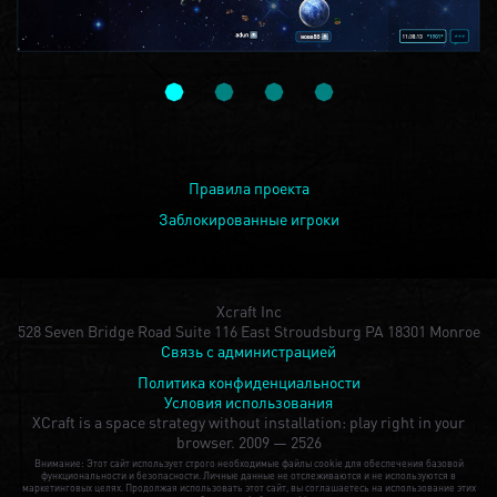
Правила проекта
Заблокированные игроки
Xcraft Inc
528 Seven Bridge Road Suite 116 East Stroudsburg PA 18301 Monroe
Связь с администрацией
Политика конфиденциальности
Условия использования
XCraft is a space strategy without installation: play right in your
browser.
2009 — 2526
Внимание: Этот сайт использует строго необходимые файлы cookie для обеспечения базовой
функциональности и безопасности. Личные данные не отслеживаются и не используются в
маркетинговых целях. Продолжая использовать этот сайт, вы соглашаетесь на использование этих