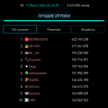
10.
13 Июля 2026 20:26:28
3 410 094 очков
ЛУЧШИЕ ИГРОКИ
Топ лучших
Новички
Альянсы
1.
🛑
GEORGY2018
422 149 238
2.
🏕️
1811961
217 241 078
3.
👁️
Mr_Jor
196 236 520
4.
⛏️
Drjusha
165 714 391
5.
◽
Xepp
159 163 204
6.
🍀
eeAnatolyee
151 950 399
7.
🏓
Vlad54
146 634 180
8.
🎓
OvCore
146 612 370
9.
🐨
bastilia
143 608 339
10.
8️⃣
LMU
143 562 522