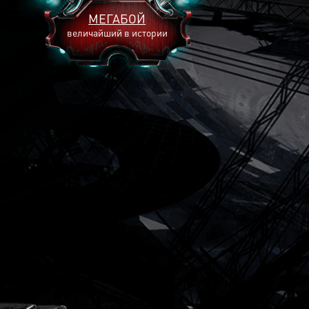
МЕГАБОЙ
величайший в истории
2893
2269
2240