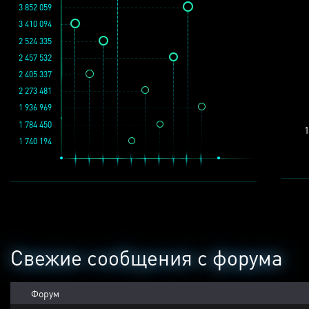
3 852 059
3 410 094
2 524 335
2 457 532
2 405 337
2 273 481
1 936 969
1 784 450
1
1 740 194
Свежие сообщения с форума
Форум