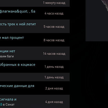
1 минуту назад
флагмана&quot; , ба
4 часа назад
есть трек к ней летит
5 часов назад
м мал процент
8 часов назад
нции нет
14 часов назад
вим баги
собранных в коцмасе
1 день назад
1 день назад
ические данные для
2 дня назад
сигнала и
4 дня назад
45
в
Сенат