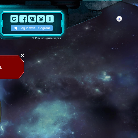
↑
Или войдите через
.