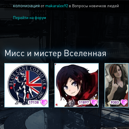
колонизация
от
makaralex92
в
Вопросы новичков людей
Перейти на форум
Мисс и мистер Вселенная
17138
11897
9303