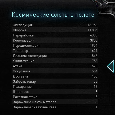
Космические флоты в полете
Экспедиция
13 753
Оборона
11 885
Переработка
4333
Колонизация
3903
Передислокация
1954
Транспорт
1627
Дальняя экспедиция
846
Уничтожение
753
Атака
670
Оккупация
554
Доставка
155
Забрать товар
33
Пожирание
13
Шпионаж
8
Ракетная атака
5
Заражение шахты металла
3
Заражение скважины газа
1