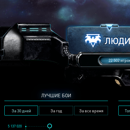
22 502 игро
ЛУЧШИЕ БОИ
За 30 дней
За год
За все время
То
5 137 020