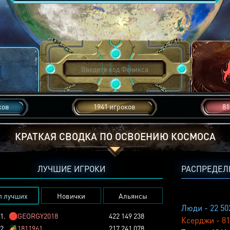
ков
1941 игроков
81
КРАТКАЯ СВОДКА ПО ОСВОЕНИЮ КОСМОСА
ЛУЧШИЕ ИГРОКИ
РАСПРЕДЕЛ
п лучших
Новички
Альянсы
Люди - 22 50
1.
🛑
GEORGY2018
422 149 238
Ксерджи - 81
2.
🏕️
1811961
217 241 078