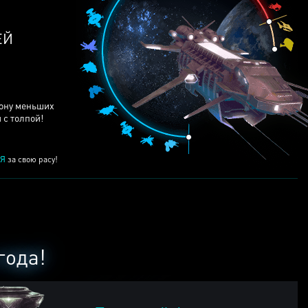
ЕЙ
рону меньших
 с толпой!
Я
за свою расу!
года!