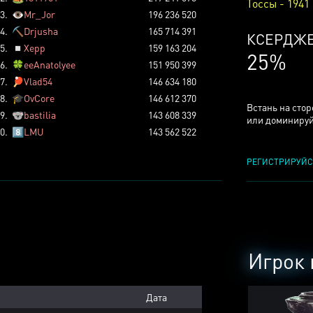
Тоссы - 1941
3.
👁️
Mr_Jor
196 236 520
4.
⛏️
Drjusha
165 714 391
КСЕРДЖ
5.
◽
Xepp
159 163 204
25%
6.
🍀
eeAnatolyee
151 950 399
7.
🏓
Vlad54
146 634 180
8.
🎓
OvCore
146 612 370
Встань на сто
9.
🐨
bastilia
143 608 339
или доминируй
0.
8️⃣
LMU
143 562 522
РЕГИСТРИРУЙС
Игрок 
Дата