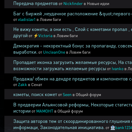
Передача предметов
от
Nickfinder
в
Новые идеи
Баг с биржей ,неудачное расположение &quot;первого 
от
vladislav1
в
Ловим баги
Не вижу кометы, а они есть , Слой с кометами пропал , 
другой
от
⚡
Victoria
в
Ловим баги
Демократия - некоректный бонус за пропаганду, совсе
выработки.
от
UncleanOne
в
Ловим баги
Пропадает иконка загрузить желаемые ресурсы, На ста
возможности загружать желаемые ресурсы
от
Ivanko
в
Ло
Продажа/ обмен на дендре предметов и компонентов 
от
Zakk
в
Сенат
кометы, поиск комет
от
Seen
в
Общий форум
В предверии Альянсовой реформы, Некоторые статист
истории
от
MAMOHT
в
Общий форум
Защита авторов тем от скоординированного глушения 
информаци, Законодательная инициатива.
от
🏦
bank123