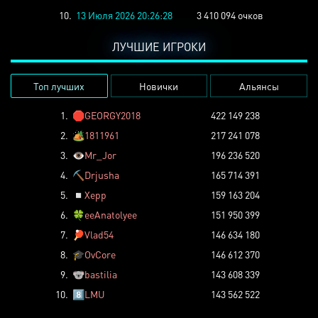
10.
13 Июля 2026 20:26:28
3 410 094 очков
ЛУЧШИЕ ИГРОКИ
Топ лучших
Новички
Альянсы
1.
🛑
GEORGY2018
422 149 238
2.
🏕️
1811961
217 241 078
3.
👁️
Mr_Jor
196 236 520
4.
⛏️
Drjusha
165 714 391
5.
◽
Xepp
159 163 204
6.
🍀
eeAnatolyee
151 950 399
7.
🏓
Vlad54
146 634 180
8.
🎓
OvCore
146 612 370
9.
🐨
bastilia
143 608 339
10.
8️⃣
LMU
143 562 522