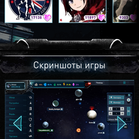
17138
11897
9303
Скриншоты игры