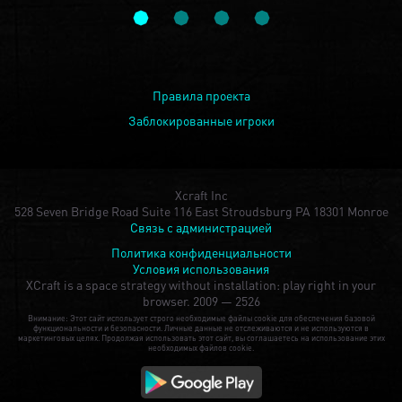
Правила проекта
Заблокированные игроки
Xcraft Inc
528 Seven Bridge Road Suite 116 East Stroudsburg PA 18301 Monroe
Связь с администрацией
Политика конфиденциальности
Условия использования
XCraft is a space strategy without installation: play right in your
browser.
2009 — 2526
Внимание: Этот сайт использует строго необходимые файлы cookie для обеспечения базовой
функциональности и безопасности. Личные данные не отслеживаются и не используются в
маркетинговых целях. Продолжая использовать этот сайт, вы соглашаетесь на использование этих
необходимых файлов cookie.