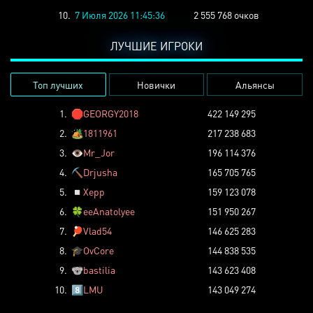
10.
7 Июля 2026 11:45:36
2 555 768 очков
ЛУЧШИЕ ИГРОКИ
Топ лучших
Новички
Альянсы
1.
🛑
GEORGY2018
422 149 295
2.
🏕️
1811961
217 238 683
3.
👁️
Mr_Jor
196 114 376
4.
⛏️
Drjusha
165 705 765
5.
◽
Xepp
159 123 078
6.
🍀
eeAnatolyee
151 950 267
7.
🏓
Vlad54
146 625 283
8.
🎓
OvCore
144 838 535
9.
🐨
bastilia
143 623 408
10.
8️⃣
LMU
143 049 274