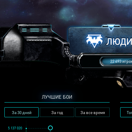
22 693 игро
ЛУЧШИЕ БОИ
За 30 дней
За год
За все время
То
5 137 020