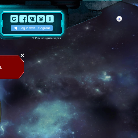
↑
Или войдите через
.