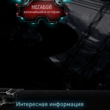
МЕГАБОЙ
величайший в истории
2893
2269
2240
Интересная информация