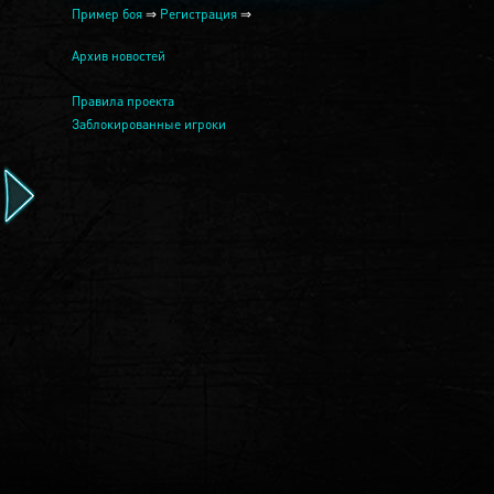
Пример боя
⇒
Регистрация
⇒
Архив новостей
Правила проекта
Заблокированные игроки