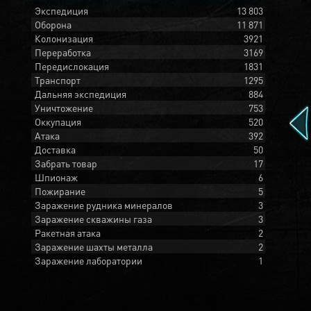
Экспедиция
13 803
Оборона
11 871
Колонизация
3921
Переработка
3169
Передислокация
1831
Транспорт
1295
Дальняя экспедиция
884
Уничтожение
753
Оккупация
520
Атака
392
Доставка
50
Забрать товар
17
Шпионаж
6
Пожирание
5
Заражение рудника минералов
3
Заражение скважины газа
3
Ракетная атака
2
Заражение шахты металла
2
Заражение лаборатории
1