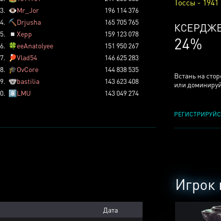
Тоссы - 1941
3.
👁️
Mr_Jor
196 114 376
4.
⛏️
Drjusha
165 705 765
КСЕРДЖ
5.
◽
Xepp
159 123 078
24%
6.
🍀
eeAnatolyee
151 950 267
7.
🏓
Vlad54
146 625 283
8.
🎓
OvCore
144 838 535
Встань на сто
9.
🐨
bastilia
143 623 408
или доминируй
0.
8️⃣
LMU
143 049 274
РЕГИСТРИРУЙС
Игрок 
Дата