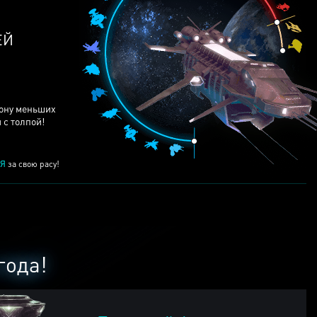
ЕЙ
рону меньших
 с толпой!
Я
за свою расу!
года!