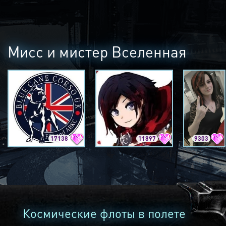
Мисс и мистер Вселенная
17138
11897
9303
Космические флоты в полете