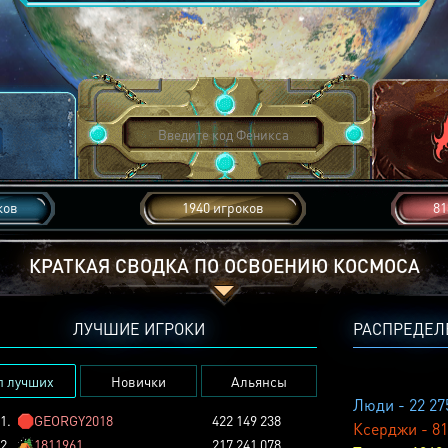
ков
1940 игроков
81
КРАТКАЯ СВОДКА ПО ОСВОЕНИЮ КОСМОСА
ЛУЧШИЕ ИГРОКИ
РАСПРЕДЕЛ
п лучших
Новички
Альянсы
Люди - 22 27
1.
🛑
GEORGY2018
422 149 238
Ксерджи - 81
2.
🏕️
1811961
217 241 078