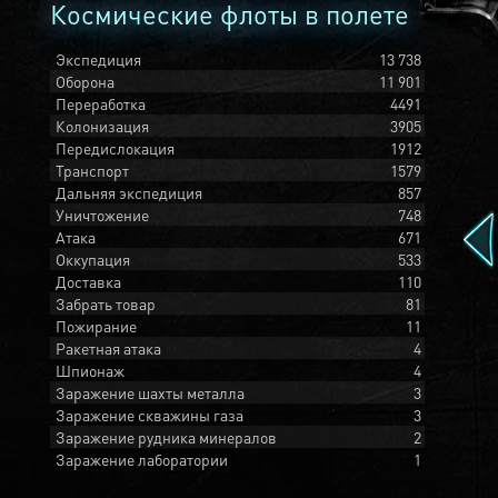
Космические флоты в полете
Экспедиция
13 738
Оборона
11 901
Переработка
4491
Колонизация
3905
Передислокация
1912
Транспорт
1579
Дальняя экспедиция
857
Уничтожение
748
Атака
671
Оккупация
533
Доставка
110
Забрать товар
81
Пожирание
11
Ракетная атака
4
Шпионаж
4
Заражение шахты металла
3
Заражение скважины газа
3
Заражение рудника минералов
2
Заражение лаборатории
1