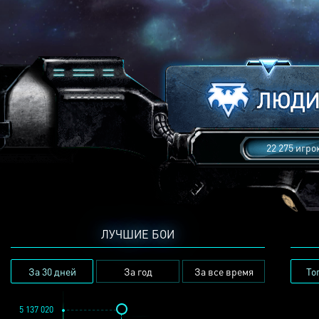
22 275 игро
ЛУЧШИЕ БОИ
За 30 дней
За год
За все время
То
5 137 020