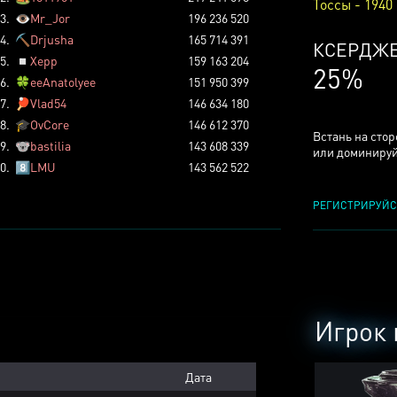
Тоссы - 1940
3.
👁️
Mr_Jor
196 236 520
4.
⛏️
Drjusha
165 714 391
КСЕРДЖ
5.
◽
Xepp
159 163 204
25%
6.
🍀
eeAnatolyee
151 950 399
7.
🏓
Vlad54
146 634 180
8.
🎓
OvCore
146 612 370
Встань на сто
9.
🐨
bastilia
143 608 339
или доминируй
0.
8️⃣
LMU
143 562 522
РЕГИСТРИРУЙС
Игрок 
Дата