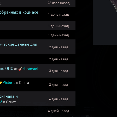
23 часа назад
с
собранных в коцмасе
1 день назад
1 день назад
1 день назад
ические данные для
2 дня назад
2 дня назад
 по ОПС
от
🎸
d-samael
3 дня назад
⚡
Victoria
в
Книга
3 дня назад
сигнала и
4 дня назад
45
в
Сенат
6 дней назад