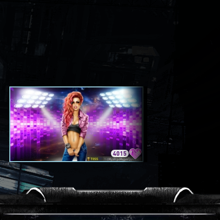
4015
3420