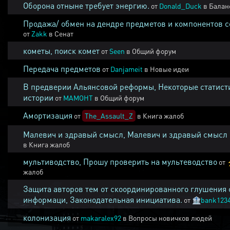
Оборона отныне требует энергию.
от
Donald_Duck
в
Балан
Продажа/ обмен на дендре предметов и компонентов 
от
Zakk
в
Сенат
кометы, поиск комет
от
Seen
в
Общий форум
Передача предметов
от
Danjameit
в
Новые идеи
В предверии Альянсовой реформы, Некоторые статист
истории
от
MAMOHT
в
Общий форум
Амортизация
от
The_Assault_Z
в
Книга жалоб
Малевич и здравый смысл, Малевич и здравый смысл
в
Книга жалоб
мультиводство, Прошу проверить на мультеводство
от
жалоб
Защита авторов тем от скоординированного глушения 
информаци, Законодательная инициатива.
от
🏦
bank123
колонизация
от
makaralex92
в
Вопросы новичков людей