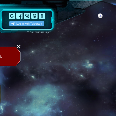
↑
Или войдите через
.