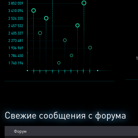
3 852 059
3 410 094
2 524 335
2 457 532
2 405 337
2 273 481
1 936 969
1 784 450
1
1 740 194
Свежие сообщения с форума
Форум