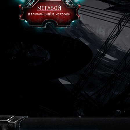
МЕГАБОЙ
величайший в истории
2893
2269
2240