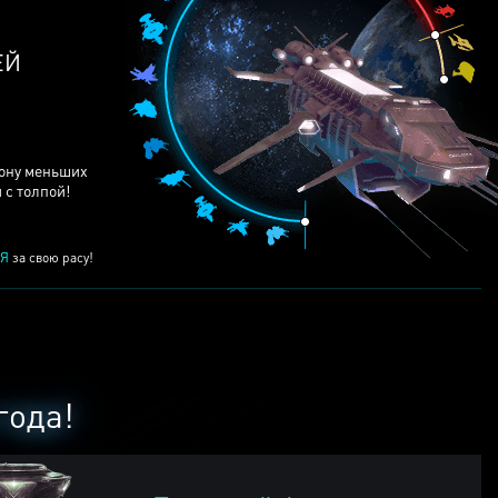
ЕЙ
рону меньших
 с толпой!
Я
за свою расу!
года!