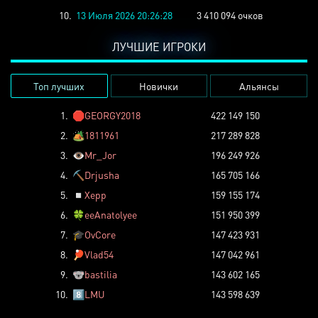
10.
13 Июля 2026 20:26:28
3 410 094 очков
ЛУЧШИЕ ИГРОКИ
Топ лучших
Новички
Альянсы
1.
🛑
GEORGY2018
422 149 150
2.
🏕️
1811961
217 289 828
3.
👁️
Mr_Jor
196 249 926
4.
⛏️
Drjusha
165 705 166
5.
◽
Xepp
159 155 174
6.
🍀
eeAnatolyee
151 950 399
7.
🎓
OvCore
147 423 931
8.
🏓
Vlad54
147 042 961
9.
🐨
bastilia
143 602 165
10.
8️⃣
LMU
143 598 639