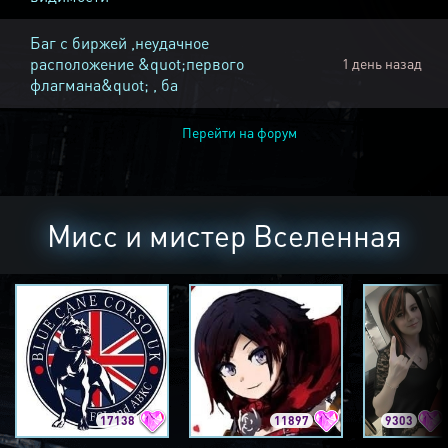
Баг с биржей ,неудачное
расположение &quot;первого
1 день назад
флагмана&quot; , ба
Перейти на форум
Мисс и мистер Вселенная
17138
11897
9303