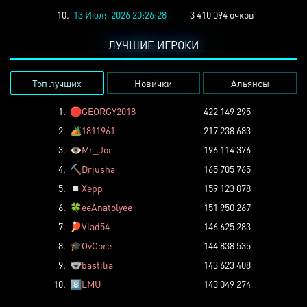
10.
13 Июля 2026 20:26:28
3 410 094 очков
ЛУЧШИЕ ИГРОКИ
Топ лучших
Новички
Альянсы
1.
🛑
GEORGY2018
422 149 295
2.
🏕️
1811961
217 238 683
3.
👁️
Mr_Jor
196 114 376
4.
⛏️
Drjusha
165 705 765
5.
◽
Xepp
159 123 078
6.
🍀
eeAnatolyee
151 950 267
7.
🏓
Vlad54
146 625 283
8.
🎓
OvCore
144 838 535
9.
🐨
bastilia
143 623 408
10.
8️⃣
LMU
143 049 274