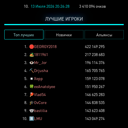
10.
13 Июля 2026 20:26:28
3 410 094 очков
ЛУЧШИЕ ИГРОКИ
Топ лучших
Новички
Альянсы
1.
🛑
GEORGY2018
422 149 295
2.
🏕️
1811961
217 238 683
3.
👁️
Mr_Jor
196 114 376
4.
⛏️
Drjusha
165 705 765
5.
◽
Xepp
159 123 078
6.
🍀
eeAnatolyee
151 950 267
7.
🏓
Vlad54
146 625 283
8.
🎓
OvCore
144 838 535
9.
🐨
bastilia
143 623 408
10.
8️⃣
LMU
143 049 274