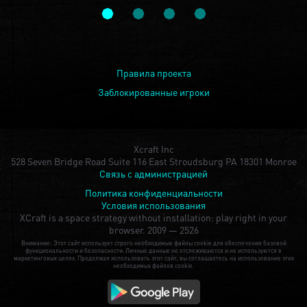
Правила проекта
Заблокированные игроки
Xcraft Inc
528 Seven Bridge Road Suite 116 East Stroudsburg PA 18301 Monroe
Связь с администрацией
Политика конфиденциальности
Условия использования
XCraft is a space strategy without installation: play right in your
browser.
2009 — 2526
Внимание: Этот сайт использует строго необходимые файлы cookie для обеспечения базовой
функциональности и безопасности. Личные данные не отслеживаются и не используются в
маркетинговых целях. Продолжая использовать этот сайт, вы соглашаетесь на использование этих
необходимых файлов cookie.