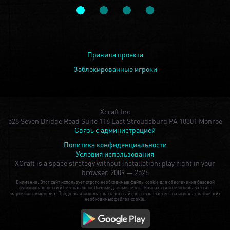
Правила проекта
Заблокированные игроки
Xcraft Inc
528 Seven Bridge Road Suite 116 East Stroudsburg PA 18301 Monroe
Связь с администрацией
Политика конфиденциальности
Условия использования
XCraft is a space strategy without installation: play right in your
browser.
2009 — 2526
Внимание: Этот сайт использует строго необходимые файлы cookie для обеспечения базовой
функциональности и безопасности. Личные данные не отслеживаются и не используются в
маркетинговых целях. Продолжая использовать этот сайт, вы соглашаетесь на использование этих
необходимых файлов cookie.