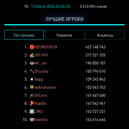
10.
13 Июля 2026 20:26:28
3 410 094 очков
ЛУЧШИЕ ИГРОКИ
Топ лучших
Новички
Альянсы
1.
🛑
GEORGY2018
422 148 743
2.
🏕️
1811961
217 321 355
3.
👁️
Mr_Jor
196 850 187
4.
⛏️
Drjusha
165 796 010
5.
◽
Xepp
159 245 842
6.
🍀
eeAnatolyee
152 063 763
7.
🎓
OvCore
147 667 600
8.
🏓
Vlad54
147 042 961
9.
8️⃣
LMU
143 727 231
10.
🐨
bastilia
143 616 664