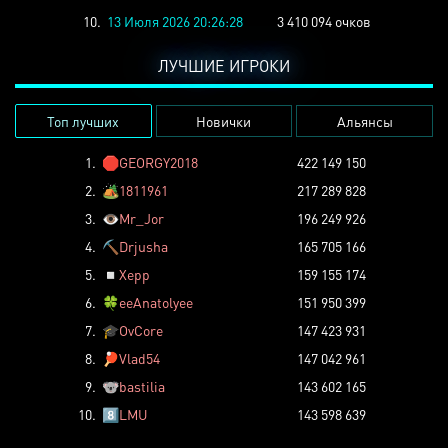
10.
13 Июля 2026 20:26:28
3 410 094 очков
ЛУЧШИЕ ИГРОКИ
Топ лучших
Новички
Альянсы
1.
🛑
GEORGY2018
422 149 150
2.
🏕️
1811961
217 289 828
3.
👁️
Mr_Jor
196 249 926
4.
⛏️
Drjusha
165 705 166
5.
◽
Xepp
159 155 174
6.
🍀
eeAnatolyee
151 950 399
7.
🎓
OvCore
147 423 931
8.
🏓
Vlad54
147 042 961
9.
🐨
bastilia
143 602 165
10.
8️⃣
LMU
143 598 639