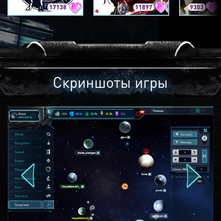
17138
11897
9303
Скриншоты игры