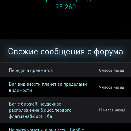
95 260
Свежие сообщения с форума
Передача предметов
8 часов назад
Баг видимости планет за пределами
9 часов назад
видимости
Баг с биржей ,неудачное
расположение &quot;первого
17 часов назад
флагмана&quot; , ба
Не вижу кометы, а они есть , Слой с