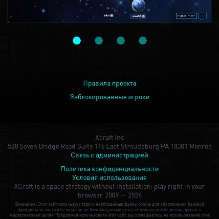
Правила проекта
Заблокированные игроки
Xcraft Inc
528 Seven Bridge Road Suite 116 East Stroudsburg PA 18301 Monroe
Связь с администрацией
Политика конфиденциальности
Условия использования
XCraft is a space strategy without installation: play right in your
browser.
2009 — 2526
Внимание: Этот сайт использует строго необходимые файлы cookie для обеспечения базовой
функциональности и безопасности. Личные данные не отслеживаются и не используются в
маркетинговых целях. Продолжая использовать этот сайт, вы соглашаетесь на использование этих