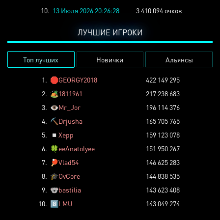
10.
13 Июля 2026 20:26:28
3 410 094 очков
ЛУЧШИЕ ИГРОКИ
Топ лучших
Новички
Альянсы
1.
🛑
GEORGY2018
422 149 295
2.
🏕️
1811961
217 238 683
3.
👁️
Mr_Jor
196 114 376
4.
⛏️
Drjusha
165 705 765
5.
◽
Xepp
159 123 078
6.
🍀
eeAnatolyee
151 950 267
7.
🏓
Vlad54
146 625 283
8.
🎓
OvCore
144 838 535
9.
🐨
bastilia
143 623 408
10.
8️⃣
LMU
143 049 274