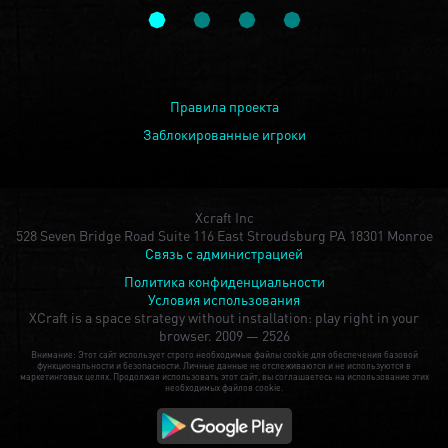
Правила проекта
Заблокированные игроки
Xcraft Inc
528 Seven Bridge Road Suite 116 East Stroudsburg PA 18301 Monroe
Связь с администрацией
Политика конфиденциальности
Условия использования
XCraft is a space strategy without installation: play right in your
browser.
2009 — 2526
Внимание: Этот сайт использует строго необходимые файлы cookie для обеспечения базовой
функциональности и безопасности. Личные данные не отслеживаются и не используются в
маркетинговых целях. Продолжая использовать этот сайт, вы соглашаетесь на использование этих
необходимых файлов cookie.