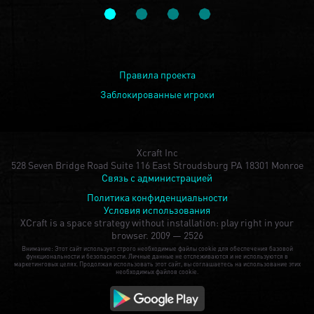
Правила проекта
Заблокированные игроки
Xcraft Inc
528 Seven Bridge Road Suite 116 East Stroudsburg PA 18301 Monroe
Связь с администрацией
Политика конфиденциальности
Условия использования
XCraft is a space strategy without installation: play right in your
browser.
2009 — 2526
Внимание: Этот сайт использует строго необходимые файлы cookie для обеспечения базовой
функциональности и безопасности. Личные данные не отслеживаются и не используются в
маркетинговых целях. Продолжая использовать этот сайт, вы соглашаетесь на использование этих
необходимых файлов cookie.