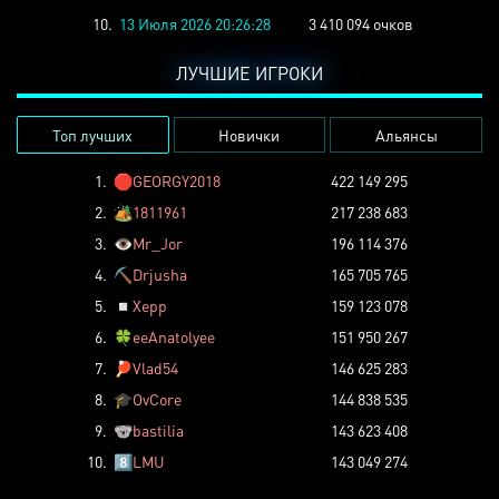
10.
13 Июля 2026 20:26:28
3 410 094 очков
ЛУЧШИЕ ИГРОКИ
Топ лучших
Новички
Альянсы
1.
🛑
GEORGY2018
422 149 295
2.
🏕️
1811961
217 238 683
3.
👁️
Mr_Jor
196 114 376
4.
⛏️
Drjusha
165 705 765
5.
◽
Xepp
159 123 078
6.
🍀
eeAnatolyee
151 950 267
7.
🏓
Vlad54
146 625 283
8.
🎓
OvCore
144 838 535
9.
🐨
bastilia
143 623 408
10.
8️⃣
LMU
143 049 274