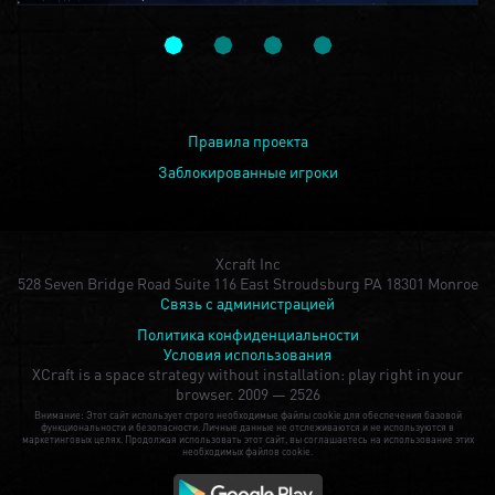
Правила проекта
Заблокированные игроки
Xcraft Inc
528 Seven Bridge Road Suite 116 East Stroudsburg PA 18301 Monroe
Связь с администрацией
Политика конфиденциальности
Условия использования
XCraft is a space strategy without installation: play right in your
browser.
2009 — 2526
Внимание: Этот сайт использует строго необходимые файлы cookie для обеспечения базовой
функциональности и безопасности. Личные данные не отслеживаются и не используются в
маркетинговых целях. Продолжая использовать этот сайт, вы соглашаетесь на использование этих
необходимых файлов cookie.