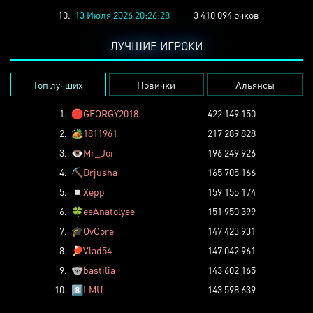
10.
13 Июля 2026 20:26:28
3 410 094 очков
ЛУЧШИЕ ИГРОКИ
Топ лучших
Новички
Альянсы
1.
🛑
GEORGY2018
422 149 150
2.
🏕️
1811961
217 289 828
3.
👁️
Mr_Jor
196 249 926
4.
⛏️
Drjusha
165 705 166
5.
◽
Xepp
159 155 174
6.
🍀
eeAnatolyee
151 950 399
7.
🎓
OvCore
147 423 931
8.
🏓
Vlad54
147 042 961
9.
🐨
bastilia
143 602 165
10.
8️⃣
LMU
143 598 639