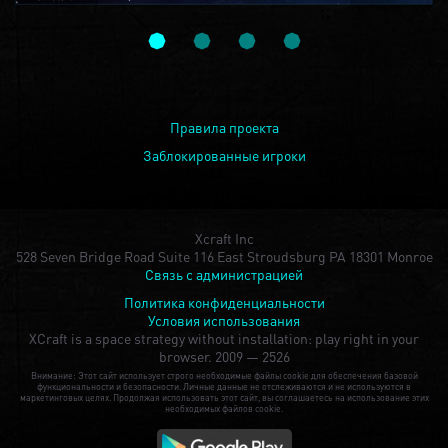
Правила проекта
Заблокированные игроки
Xcraft Inc
528 Seven Bridge Road Suite 116 East Stroudsburg PA 18301 Monroe
Связь с администрацией
Политика конфиденциальности
Условия использования
XCraft is a space strategy without installation: play right in your
browser.
2009 — 2526
Внимание: Этот сайт использует строго необходимые файлы cookie для обеспечения базовой
функциональности и безопасности. Личные данные не отслеживаются и не используются в
маркетинговых целях. Продолжая использовать этот сайт, вы соглашаетесь на использование этих
необходимых файлов cookie.