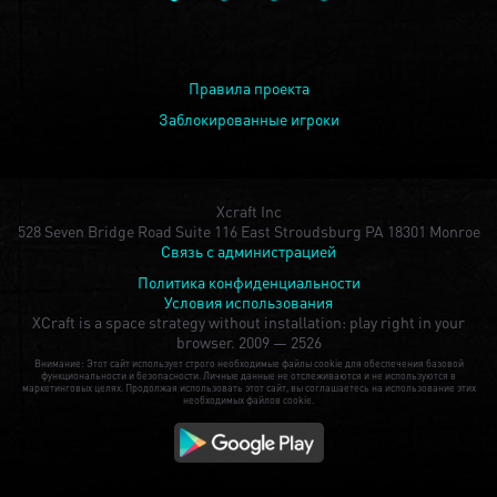
Правила проекта
Заблокированные игроки
Xcraft Inc
528 Seven Bridge Road Suite 116 East Stroudsburg PA 18301 Monroe
Связь с администрацией
Политика конфиденциальности
Условия использования
XCraft is a space strategy without installation: play right in your
browser.
2009 — 2526
Внимание: Этот сайт использует строго необходимые файлы cookie для обеспечения базовой
функциональности и безопасности. Личные данные не отслеживаются и не используются в
маркетинговых целях. Продолжая использовать этот сайт, вы соглашаетесь на использование этих
необходимых файлов cookie.