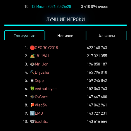
10.
13 Июля 2026 20:26:28
3 410 094 очков
ЛУЧШИЕ ИГРОКИ
Топ лучших
Новички
Альянсы
1.
🛑
GEORGY2018
422 148 743
2.
🏕️
1811961
217 321 355
3.
👁️
Mr_Jor
196 850 187
4.
⛏️
Drjusha
165 796 010
5.
◽
Xepp
159 245 842
6.
🍀
eeAnatolyee
152 063 763
7.
🎓
OvCore
147 667 600
8.
🏓
Vlad54
147 042 961
9.
8️⃣
LMU
143 727 231
10.
🐨
bastilia
143 616 664