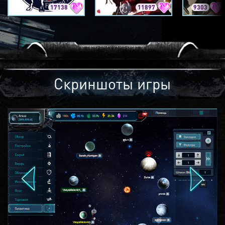
17138
11897
9303
Скриншоты игры