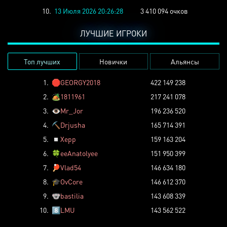
10.
13 Июля 2026 20:26:28
3 410 094 очков
ЛУЧШИЕ ИГРОКИ
Топ лучших
Новички
Альянсы
1.
🛑
GEORGY2018
422 149 238
2.
🏕️
1811961
217 241 078
3.
👁️
Mr_Jor
196 236 520
4.
⛏️
Drjusha
165 714 391
5.
◽
Xepp
159 163 204
6.
🍀
eeAnatolyee
151 950 399
7.
🏓
Vlad54
146 634 180
8.
🎓
OvCore
146 612 370
9.
🐨
bastilia
143 608 339
10.
8️⃣
LMU
143 562 522