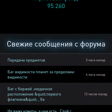
95 260
Свежие сообщения с форума
Передача предметов
3 часа назад
Баг видимости планет за пределами
4 часа назад
видимости
Баг с биржей ,неудачное
расположение &quot;первого
12 часов назад
флагмана&quot; , ба
Не вижу кометы, а они есть , Слой с