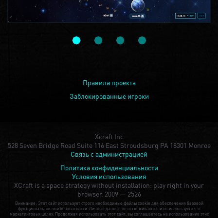
Правила проекта
Заблокированные игроки
Xcraft Inc
528 Seven Bridge Road Suite 116 East Stroudsburg PA 18301 Monroe
Связь с администрацией
Политика конфиденциальности
Условия использования
XCraft is a space strategy without installation: play right in your
browser.
2009 — 2526
Внимание: Этот сайт использует строго необходимые файлы cookie для обеспечения базовой
функциональности и безопасности. Личные данные не отслеживаются и не используются в
маркетинговых целях. Продолжая использовать этот сайт, вы соглашаетесь на использование этих