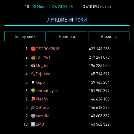
10.
13 Июля 2026 20:26:28
3 410 094 очков
ЛУЧШИЕ ИГРОКИ
Топ лучших
Новички
Альянсы
1.
🛑
GEORGY2018
422 149 238
2.
🏕️
1811961
217 241 078
3.
👁️
Mr_Jor
196 236 520
4.
⛏️
Drjusha
165 714 391
5.
◽
Xepp
159 163 204
6.
🍀
eeAnatolyee
151 950 399
7.
🏓
Vlad54
146 634 180
8.
🎓
OvCore
146 612 370
9.
🐨
bastilia
143 608 339
10.
8️⃣
LMU
143 562 522