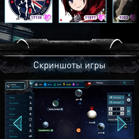
17138
11897
9303
Скриншоты игры