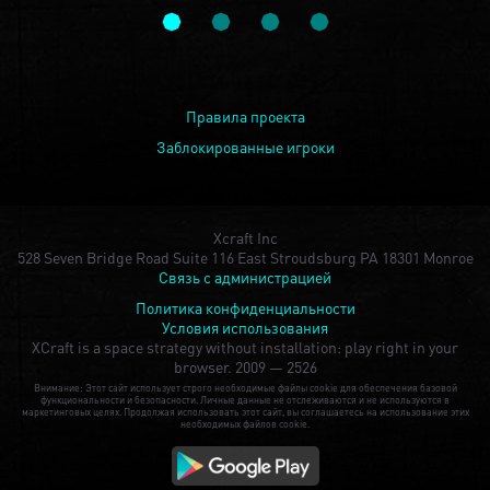
Правила проекта
Заблокированные игроки
Xcraft Inc
528 Seven Bridge Road Suite 116 East Stroudsburg PA 18301 Monroe
Связь с администрацией
Политика конфиденциальности
Условия использования
XCraft is a space strategy without installation: play right in your
browser.
2009 — 2526
Внимание: Этот сайт использует строго необходимые файлы cookie для обеспечения базовой
функциональности и безопасности. Личные данные не отслеживаются и не используются в
маркетинговых целях. Продолжая использовать этот сайт, вы соглашаетесь на использование этих
необходимых файлов cookie.