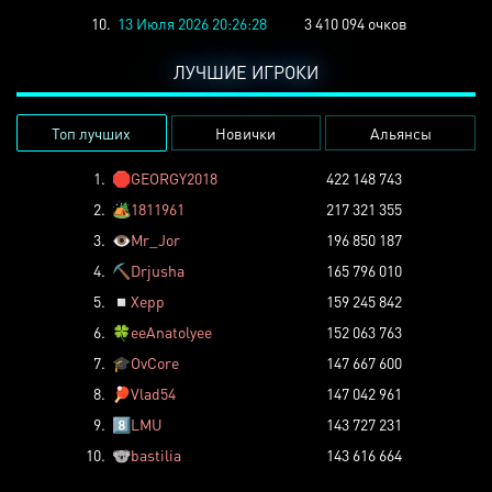
10.
13 Июля 2026 20:26:28
3 410 094 очков
ЛУЧШИЕ ИГРОКИ
Топ лучших
Новички
Альянсы
1.
🛑
GEORGY2018
422 148 743
2.
🏕️
1811961
217 321 355
3.
👁️
Mr_Jor
196 850 187
4.
⛏️
Drjusha
165 796 010
5.
◽
Xepp
159 245 842
6.
🍀
eeAnatolyee
152 063 763
7.
🎓
OvCore
147 667 600
8.
🏓
Vlad54
147 042 961
9.
8️⃣
LMU
143 727 231
10.
🐨
bastilia
143 616 664