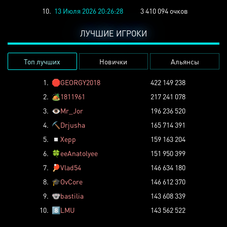
10.
13 Июля 2026 20:26:28
3 410 094 очков
ЛУЧШИЕ ИГРОКИ
Топ лучших
Новички
Альянсы
1.
🛑
GEORGY2018
422 149 238
2.
🏕️
1811961
217 241 078
3.
👁️
Mr_Jor
196 236 520
4.
⛏️
Drjusha
165 714 391
5.
◽
Xepp
159 163 204
6.
🍀
eeAnatolyee
151 950 399
7.
🏓
Vlad54
146 634 180
8.
🎓
OvCore
146 612 370
9.
🐨
bastilia
143 608 339
10.
8️⃣
LMU
143 562 522