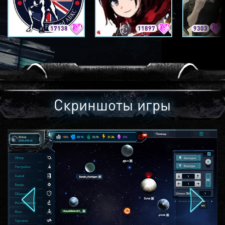
17138
11897
9303
Скриншоты игры