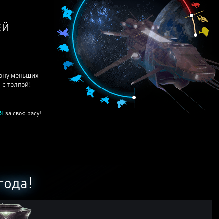
ЕЙ
рону меньших
 с толпой!
Я
за свою расу!
года!