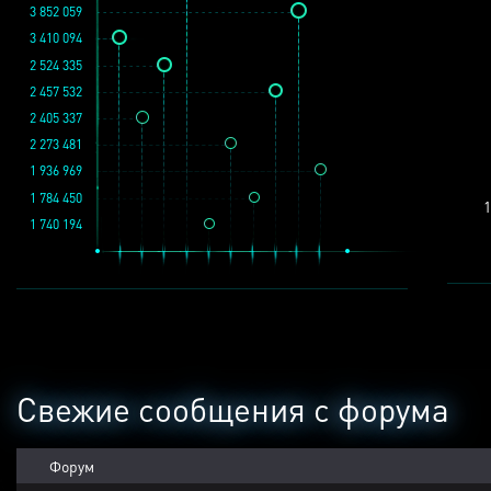
3 852 059
3 410 094
2 524 335
2 457 532
2 405 337
2 273 481
1 936 969
1 784 450
1
1 740 194
Свежие сообщения с форума
Форум