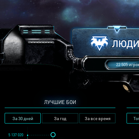
22 505 игро
ЛУЧШИЕ БОИ
За 30 дней
За год
За все время
То
5 137 020