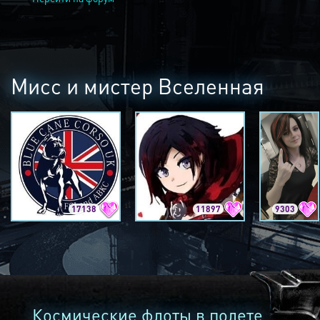
Мисс и мистер Вселенная
17138
11897
9303
Космические флоты в полете