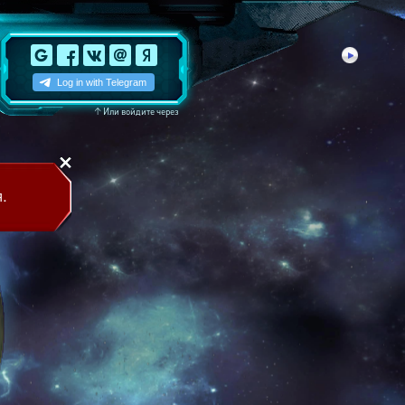
↑
Или войдите через
.