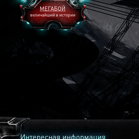
МЕГАБОЙ
величайший в истории
2893
2269
2240
Интересная информация