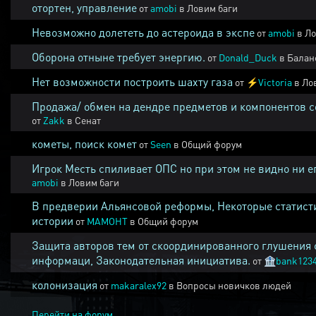
отортен, управление
от
amobi
в
Ловим баги
Невозможно долететь до астероида в экспе
от
amobi
в
Ло
Оборона отныне требует энергию.
от
Donald_Duck
в
Балан
Нет возможности построить шахту газа
от
⚡
Victoria
в
Ло
Продажа/ обмен на дендре предметов и компонентов 
от
Zakk
в
Сенат
кометы, поиск комет
от
Seen
в
Общий форум
Игрок Месть спиливает ОПС но при этом не видно ни е
amobi
в
Ловим баги
В предверии Альянсовой реформы, Некоторые статист
истории
от
MAMOHT
в
Общий форум
Защита авторов тем от скоординированного глушения 
информаци, Законодательная инициатива.
от
🏦
bank123
колонизация
от
makaralex92
в
Вопросы новичков людей
Перейти на форум