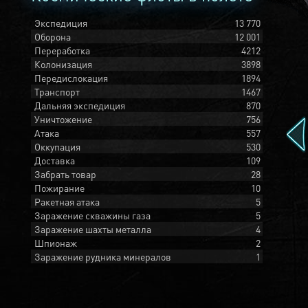
Экспедиция
13 770
Оборона
12 001
Переработка
4212
Колонизация
3898
Передислокация
1894
Транспорт
1467
Дальняя экспедиция
870
Уничтожение
756
Атака
557
Оккупация
530
Доставка
109
Забрать товар
28
Пожирание
10
Ракетная атака
5
Заражение скважины газа
5
Заражение шахты металла
4
Шпионаж
2
Заражение рудника минералов
1