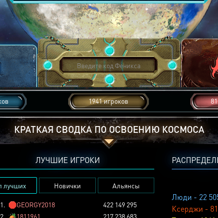
ков
1941 игроков
81
КРАТКАЯ СВОДКА ПО ОСВОЕНИЮ КОСМОСА
ЛУЧШИЕ ИГРОКИ
РАСПРЕДЕЛ
п лучших
Новички
Альянсы
Люди - 22 50
1.
🛑
GEORGY2018
422 149 295
Ксерджи - 81
2.
🏕️
1811961
217 238 683