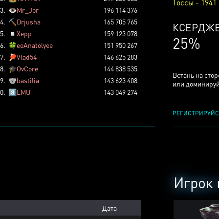
Тоссы - 1941
3.
👁️
Mr_Jor
196 114 376
4.
⛏️
Drjusha
165 705 765
КСЕРДЖ
5.
◽
Xepp
159 123 078
25%
6.
🍀
eeAnatolyee
151 950 267
7.
🏓
Vlad54
146 625 283
8.
🎓
OvCore
144 838 535
Встань на сто
9.
🐨
bastilia
143 623 408
или доминируй
0.
8️⃣
LMU
143 049 274
РЕГИСТРИРУЙС
Игрок 
Дата