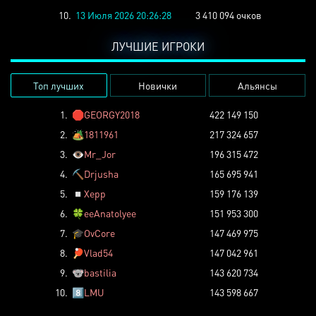
10.
13 Июля 2026 20:26:28
3 410 094 очков
ЛУЧШИЕ ИГРОКИ
Топ лучших
Новички
Альянсы
1.
🛑
GEORGY2018
422 149 150
2.
🏕️
1811961
217 324 657
3.
👁️
Mr_Jor
196 315 472
4.
⛏️
Drjusha
165 695 941
5.
◽
Xepp
159 176 139
6.
🍀
eeAnatolyee
151 953 300
7.
🎓
OvCore
147 469 975
8.
🏓
Vlad54
147 042 961
9.
🐨
bastilia
143 620 734
10.
8️⃣
LMU
143 598 667