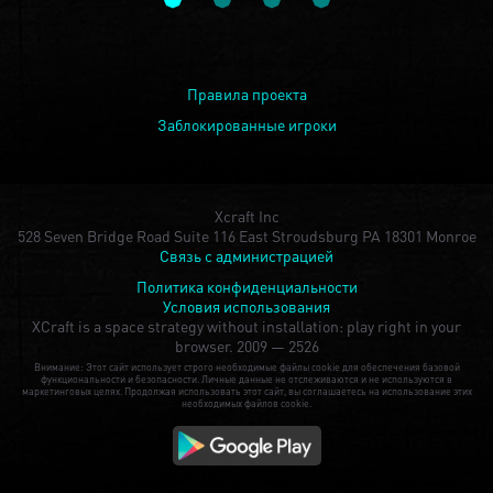
Правила проекта
Заблокированные игроки
Xcraft Inc
528 Seven Bridge Road Suite 116 East Stroudsburg PA 18301 Monroe
Связь с администрацией
Политика конфиденциальности
Условия использования
XCraft is a space strategy without installation: play right in your
browser.
2009 — 2526
Внимание: Этот сайт использует строго необходимые файлы cookie для обеспечения базовой
функциональности и безопасности. Личные данные не отслеживаются и не используются в
маркетинговых целях. Продолжая использовать этот сайт, вы соглашаетесь на использование этих
необходимых файлов cookie.