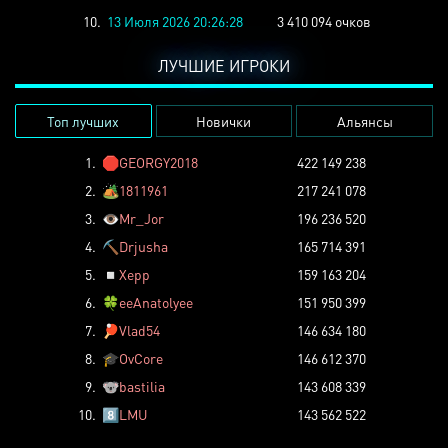
10.
13 Июля 2026 20:26:28
3 410 094 очков
ЛУЧШИЕ ИГРОКИ
Топ лучших
Новички
Альянсы
1.
🛑
GEORGY2018
422 149 238
2.
🏕️
1811961
217 241 078
3.
👁️
Mr_Jor
196 236 520
4.
⛏️
Drjusha
165 714 391
5.
◽
Xepp
159 163 204
6.
🍀
eeAnatolyee
151 950 399
7.
🏓
Vlad54
146 634 180
8.
🎓
OvCore
146 612 370
9.
🐨
bastilia
143 608 339
10.
8️⃣
LMU
143 562 522