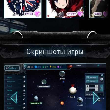
17138
11897
9303
Скриншоты игры