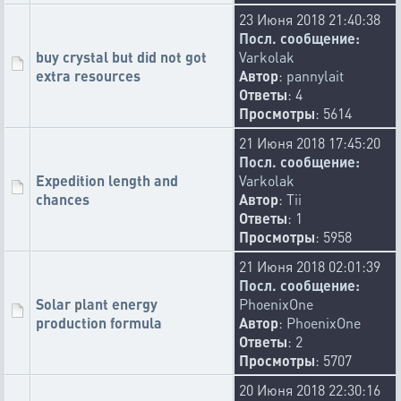
23 Июня 2018 21:40:38
Посл. сообщение:
buy crystal but did not got
Varkolak
extra resources
Автор
:
pannylait
Ответы
: 4
Просмотры
: 5614
21 Июня 2018 17:45:20
Посл. сообщение:
Expedition length and
Varkolak
chances
Автор
:
Tii
Ответы
: 1
Просмотры
: 5958
21 Июня 2018 02:01:39
Посл. сообщение:
Solar plant energy
PhoenixOne
production formula
Автор
:
PhoenixOne
Ответы
: 2
Просмотры
: 5707
20 Июня 2018 22:30:16