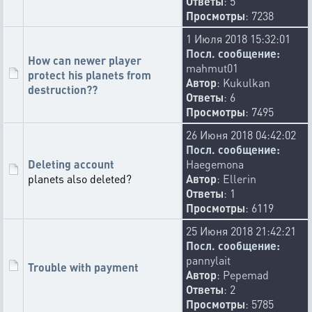
Ответы
: 5
Просмотры
: 7238
1 Июля 2018 15:32:01
Посл. сообщение:
How can newer player
mahmut01
protect his planets from
Автор
:
Kukulkan
destruction??
Ответы
: 6
Просмотры
: 7495
26 Июня 2018 04:42:02
Посл. сообщение:
Deleting account
Haegemona
planets also deleted?
Автор
:
Ellerin
Ответы
: 1
Просмотры
: 6119
25 Июня 2018 21:42:21
Посл. сообщение:
pannylait
Trouble with payment
Автор
:
Pepemad
Ответы
: 2
Просмотры
: 5785