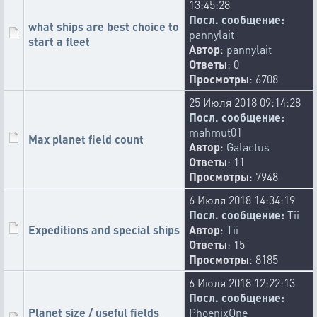
13:45:28
Посл. сообщение:
what ships are best choice to
pannylait
start a fleet
Автор
:
pannylait
Ответы
: 0
Просмотры
: 6708
25 Июля 2018 09:14:28
Посл. сообщение:
mahmut01
Max planet field count
Автор
:
Galactus
Ответы
: 11
Просмотры
: 7948
6 Июля 2018 14:34:19
Посл. сообщение:
Tii
Expeditions and special ships
Автор
:
Tii
Ответы
: 15
Просмотры
: 8185
6 Июля 2018 12:22:13
Посл. сообщение:
Planet size / useful fields
PhoenixOne