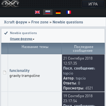
ИГРА
Xcraft форум
»
Free zone
»
Newbie questions
Newbie questions
Опции форума
Название темы
Последнее
сообщение
21 Сентября 2018
12:57:35
Посл. сообщение:
funcionality
topcio
gravity trampoline
Автор
:
topcio
Ответы
: 0
Просмотры
: 6521
19 Сентября 2018
23:17:54
Посл. сообщение: