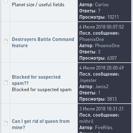
Planet size / useful fields
Автор
:
Carlos
Ответы
: 7
Просмотры
: 10211
6 Июля 2018 00:07:52
Посл. сообщение:
Destroyers Battle Command
PhoenixOne
feature
Автор
:
PhoenixOne
Ответы
: 3
Просмотры
: 6307
4 Июля 2018 20:00:49
Посл. сообщение:
Blocked for suspected
Joyester
spam??
Автор
:
Janis2
Blocked for suspected spam
Ответы
: 1
Просмотры
: 5813
3 Июля 2018 18:31:21
Посл. сообщение:
Can I get rid of queen from
mithril
mine?
Автор
:
FireRibs