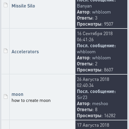
Missile Silo
Banyan
Автор
:
whbloom
Ответы
: 3
Просмотры
: 9507
16 Сентября 2018
06:41:26
Посл. сообщение:
Accelerators
whbloom
Автор
:
whbloom
Ответы
: 2
Просмотры
: 8607
26 Августа 2018
02:40:34
Посл. сообщение:
moon
Sir23
how to create moon
Автор
:
meshoo
Ответы
: 8
Просмотры
: 16282
17 Августа 2018