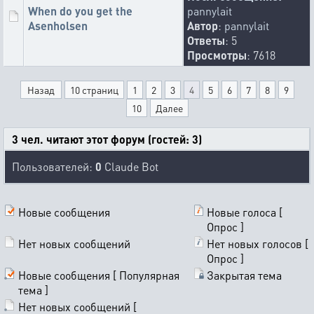
When do you get the
pannylait
Asenholsen
Автор
:
pannylait
Ответы
: 5
Просмотры
: 7618
Назад
10 страниц
1
2
3
4
5
6
7
8
9
10
Далее
3 чел. читают этот форум (гостей: 3)
Пользователей:
0
Claude Bot
Новые сообщения
Новые голоса [
Опрос ]
Нет новых сообщений
Нет новых голосов [
Опрос ]
Новые сообщения [ Популярная
Закрытая тема
тема ]
Нет новых сообщений [