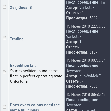
Посл. сообщение:
Tii
Xerj Quest 8
Автор
:
Varkolak
Ответы
: 1
Просмотры
: 5862
15 Июня 2018 22:53:33
Посл. сообщение:
Varkolak
Trading
Автор
:
Tii
Ответы
: 1
Просмотры
: 6187
15 Июня 2018 08:53:34
Expedition fail
Посл. сообщение:
Your expedition found some
Joyester
fleet in perfect operating state.
Автор
:
bLoWsMokE
Unfortuna
Ответы
: 4
Просмотры
: 7506
15 Июня 2018 08:45:43
Посл. сообщение:
Does every colony need the
Joyester
same buildings?
Автор
:
pannylait