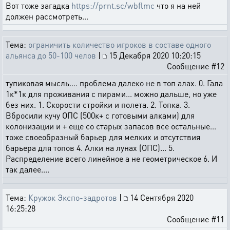
Вот тоже загадка
https://prnt.sc/wbflmc
что я на ней
должен рассмотреть...
Тема:
ограничить количество игроков в составе одного
альянса до 50-100 челов
|
15 Декабря 2020 10:20:15
Сообщение #12
тупиковая мысль.... проблема далеко не в топ алах. 0. Гала
1к*1к для проживания с пирами... можно дальше, но уже
без них. 1. Скорости стройки и полета. 2. Топка. 3.
Вбросили кучу ОПС (500к+ с готовыми алками) для
колонизации и + еще со старых запасов все остальные...
тоже своеобразный барьер для мелких и отсутствия
барьера для топов 4. Алки на лунах (ОПС)... 5.
Распределение всего линейное а не геометрическое 6. И
так далее....
Тема:
Кружок Экспо-задротов
|
14 Сентября 2020
16:25:28
Сообщение #11