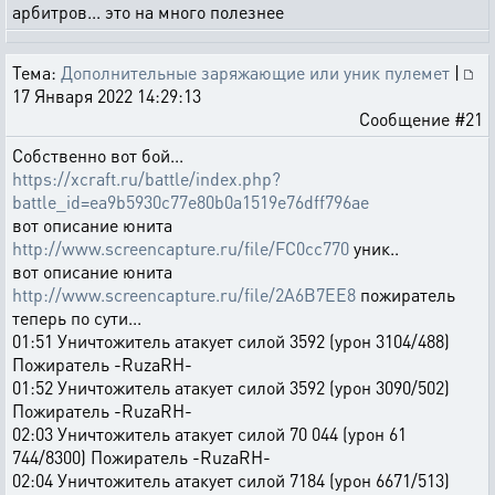
арбитров... это на много полезнее
Тема:
Дополнительные заряжающие или уник пулемет
|
17 Января 2022 14:29:13
Сообщение #21
Собственно вот бой...
https://xcraft.ru/battle/index.php?
battle_id=ea9b5930c77e80b0a1519e76dff796ae
вот описание юнита
http://www.screencapture.ru/file/FC0cc770
уник..
вот описание юнита
http://www.screencapture.ru/file/2A6B7EE8
пожиратель
теперь по сути...
01:51 Уничтожитель атакует силой 3592 (урон 3104/488)
Пожиратель -RuzaRH-
01:52 Уничтожитель атакует силой 3592 (урон 3090/502)
Пожиратель -RuzaRH-
02:03 Уничтожитель атакует силой 70 044 (урон 61
744/8300) Пожиратель -RuzaRH-
02:04 Уничтожитель атакует силой 7184 (урон 6671/513)