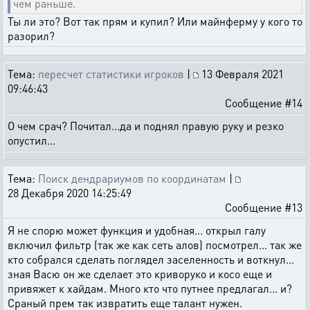
чем раньше.
Ты ли это? Вот так прям и купил? Или майнферму у кого то
разорил?
Тема:
пересчет статистики игроков
|
13 Февраля 2021
09:46:43
Сообщение #14
О чем срач? Почитал...да и поднял правую руку и резко
опустил...
Тема:
Поиск дендрариумов по координатам
|
28 Декабря 2020 14:25:49
Сообщение #13
Я не спорю может функция и удобная... открыл галу
включил фильтр (так же как сеть алов) посмотрел... так же
кто собрался сделать поглядел заселенность и воткнул...
зная Васю он же сделает это криворуко и косо еще и
привяжет к хайдам. Много кто что путнее предлагал... и?
Сраный прем так извратить еще талант нужен.