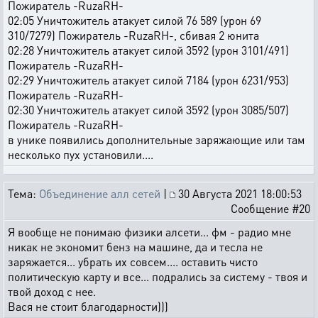
Пожиратель -RuzaRH-
02:05 Уничтожитель атакует силой 76 589 (урон 69
310/7279) Пожиратель -RuzaRH-, сбивая 2 юнита
02:28 Уничтожитель атакует силой 3592 (урон 3101/491)
Пожиратель -RuzaRH-
02:29 Уничтожитель атакует силой 7184 (урон 6231/953)
Пожиратель -RuzaRH-
02:30 Уничтожитель атакует силой 3592 (урон 3085/507)
Пожиратель -RuzaRH-
в унике появились дополнительные заряжающие или там
несколько пух установили....
Тема:
Объединение алл сетей
|
30 Августа 2021 18:00:53
Сообщение #20
Я вообще не понимаю физики алсети... фм - радио мне
никак не экономит бенз на машине, да и тесла не
заряжается... убрать их совсем.... оставить чисто
политическую карту и все... подрались за систему - твоя и
твой доход с нее.
Вася не стоит благодарности)))