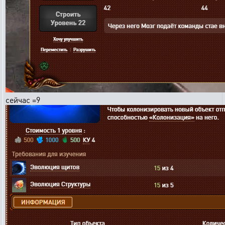
сейчас =9