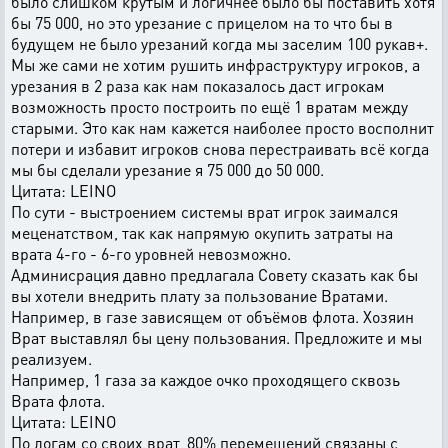
было слишком крутым и логичнее было бы поставить хотя
бы 75 000, но это урезание с прицелом на то что бы в
будущем не было урезаний когда мы заселим 100 рукав+.
Мы же сами не хотим рушить инфраструктуру игроков, а
урезания в 2 раза как нам показалось даст игрокам
возможность просто построить по ещё 1 вратам между
старыми. Это как нам кажется наиболее просто восполнит
потери и избавит игроков снова перестраивать всё когда
мы бы сделали урезание я 75 000 до 50 000.
Цитата: LEINO
По сути - выстроением системы врат игрок заимался
меценатством, так как напрямую окупить затраты на
врата 4-го - 6-го уровней невозможно.
Админисрация давно предлагала Совету сказать как бы
вы хотели внедрить плату за пользование Вратами.
Например, в газе зависящем от объёмов флота. Хозяин
Врат выставлял бы цену пользования. Предложите и мы
реализуем.
Например, 1 газа за каждое очко проходящего сквозь
Врата флота.
Цитата: LEINO
По логам со своих врат, 80% перемещений связаны с