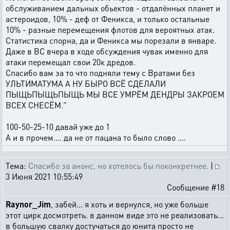
обслуживанием дальных обьектов - отдалённых планет и
астероидов, 10% - деф от Феникса, и только остальные
10% - разные перемещения флотов для вероятных атак.
Статистика спорна, да и Феникса мы порезали в январе.
Даже в ВС вчера в ходе обсуждения чувак именно для
атаки перемещал свои 20к дредов.
Спасибо вам за то что подняли тему с Вратами без
УЛЬТИМАТУМА А НУ БЫРО ВСЁ СДЕЛАЛИ
ПЫЩЬПЫЩЬПЫЩЬ МЫ ВСЕ УМРЁМ ДЕНДРЫ ЗАКРОЕМ
ВСЕХ СНЕСЁМ."
100-50-25-10 давай уже до 1
А и в прочем.... да не от пацана то было слово ....
Тема:
Спасибо за анонс, но хотелось бы поконкретнее.
|
3 Июня 2021 10:55:49
Сообщение #18
Raynor_Jim
, забей... я хоть и вернулся, но уже больше
этот цирк досмотреть. в данном виде это не реализовать...
в большую свалку достучаться до юнита просто не