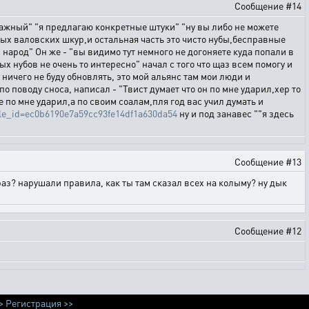
Сообщение #14
отважный" "я предлагаю конкретные штуки" "ну вы либо не можете
ных валовских шкур,и остальная часть это чисто нубы,бесправные
 народ" Он же - "вы видимо тут немного не догоняете куда попали в
 нубов не очень то интересно" начал с того что щаз всем помогу и
 я ничего не буду обновлять, это мой альянс там мои люди и
по поводу сноса, написал - "Твист думает что он по мне ударил,хер то
е по мне ударил,а по своим соалам,пля год вас учил думать и
ttle_id=ec0b6190e7a59cc93fe14df1a630da54
ну и под занавес ""я здесь
Сообщение #13
о раз? нарушали правила, как ты там сказал всех на колыму? ну дык
Сообщение #12
>
Регистрация >>