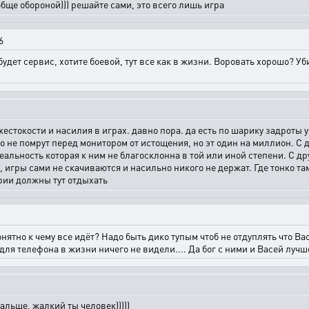
обще обороной))) решайте сами, это всего лишь игра
6
будет сервис, хотите боевой, тут все как в жизни. Воровать хорошо? Уб
жестокости и насилия в играх. давно пора. да есть по шарику задроты у
чно не помрут перед монитором от истощения, но эт один на миллион. 
альность которая к ним не благосклонна в той или иной степени. С др
, игры сами не скачиваются и насильно никого не держат. Где тонко та
рии должны тут отдыхать
нятно к чему все идёт? Надо быть дико тупым чтоб не отдуплять что Ва
я телефона в жизни ничего не видели.... Да бог с ними и Васей лучше
альше, жалкий ты человек)))))