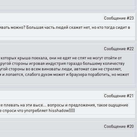
Сообщение #23
ивать можно? Большая часть людей скажет нет, но кто тогда сидит в
Сообщение #22
 которых крыша поехала, они не едят не спят не могут отойти от
С другой стороны игровая индустрия гораздо большему количеству
угой стороны во всем виноваты люди, автомат сам не стреляет,
м и лопается, слабого духом может и браузера поработить, но может
Сообщение #21
се плевать на эти высе... вопросы и предложения, такое ощущение
 спроси что употребляет hisshadow)))))
Сообщение #20