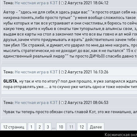
Тема:
Не честная игра в КЗТ
|
2 Августа 2021 18:04:12
Автор - "здесь не для себя,я здесь ради вас" "я просто отдал себя 
нихрена понять,либо просто тупые" "у меня вообще сложилось такое
нубы которых и так все устраивает и они счастливы,я борюсь то сейч
какую тему, идите к нубью в сенаты там тупорылые,в альянсы свои, 
выдам все карты на стол а закончил тем что все вы говно и ал мой гов
друзья,зачем чтото придумывать и врать" действительно зачем тебе вр
там убил 15к стражей, и думает,что ударил по мне,да мне насрать, пр
мыслить стратегически,но не доходит до вас,как я не пытался" 15 к
единственный реальный лидер"" ты просто ДИЧЬ))) спасибо давно так
Тема:
Не честная игра в КЗТ
|
2 Августа 2021 16:13:26
GLISTA
, ну так и что по итогу? пол дня прошло, я уже запарился жда
пора отправлять уже.... а то скучно уже читать одно и тоже неочём 
Тема:
Не честная игра в КЗТ
|
2 Августа 2021 08:04:53
Чувак ты теперь просто обязан стать главой Кзт, это же гениально, а
12 страниц
1
2
3
...
10
11
12
Далее
Космическая онл