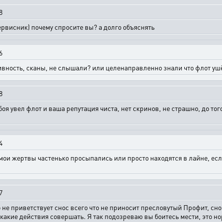
8
 сервисник) почему спросите вы? а долго объяснять
6
 активность, сканы, не слышали? или целенаправленно знали что флот у
8
 боя увел флот и ваша репутация чиста, нет скринов, не страшно, до то
4
о мои жертвы частенько просыпались или просто находятся в лайне, ес
7
о не приветствует снос всего что не приносит пресловутый Профит, сно
 какие действия совершать. Я так подозреваю вы боитесь мести, это н