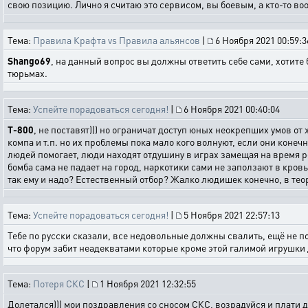
свою позицию. Лично я считаю это сервисом, вы боевым, а кто-то во
Тема:
Правила Крафта vs Правила альянсов
|
6 Ноября 2021 00:59:3
Shango69
, на данный вопрос вы должны ответить себе сами, хотите 
тюрьмах.
Тема:
Успейте порадоваться сегодня!
|
6 Ноября 2021 00:40:04
T-800
, не поставят))) но ограничат доступ юных неокрепших умов от 
компа и т.п. но их проблемы пока мало кого волнуют, если они коне
людей помогает, люди находят отдушину в играх замещая на время ре
бомба сама не падает на город, наркотики сами не заползают в кровь
так ему и надо? Естественный отбор? Жалко людишек конечно, в тео
Тема:
Успейте порадоваться сегодня!
|
5 Ноября 2021 22:57:13
Тебе по русски сказали, все недовольные должны свалить, ещё не по
что форум забит неадекватами которые кроме этой галимой игрушки дл
Тема:
Потеря СКС
|
1 Ноября 2021 12:32:55
Долетался))) мои поздравления со сносом СКС, возрадуйся и плати д