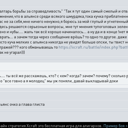
на алтарь борьбы за справедливость" "Так я тут один самый смелый и 
 мнение,что в альянсе среди всякого шмурдяка,тока кучка приблатнен
ас не за себя,мне ничего ненужно,я борюсь за мой глупый и угнетенный
здесь решаются серьезные вопросы, мне тут мнения тупоголовых зеленых
но и нубы.... жаль так всё хорошо начиналось... а ну да и в конце !нет
ать... а зачем тогда через сообщение врёшь? то одно то другое. даже 
осто куча мелких с альянса никогда не увидят больше опски, ты твист н
 стражей??? кого обманываешь то
https://xcraft.ru/battle/index.php?ba
 не угарал)))
ть.... ты всё же расскажешь, кто? с кем? когда? зачем? почему? скольк
типо "все говно а я молодец" мы уж поняли, давай выкладывай доки
льянс очко а глава глиста
айн стратегия Xcraft это бесплатная игра для алигархов.
Пример боя >