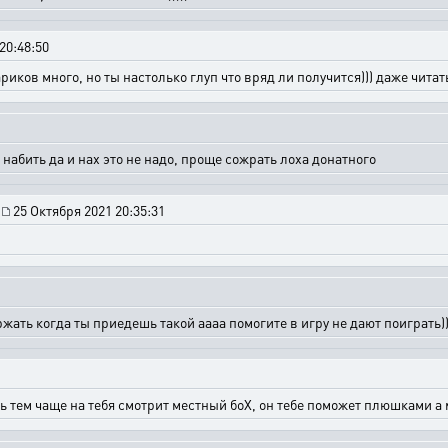
20:48:50
риков много, но ты настолько глуп что вряд ли получится))) даже чита
е набить да и нах это не надо, проще сожрать лоха донатного
|
25 Октября 2021 20:35:31
 ржать когда ты приедешь такой аааа помогите в игру не дают поиграть))
 тем чаще на тебя смотрит местный боХ, он тебе поможет плюшками а м