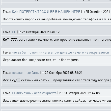
Тема:
КАК ПОТЕРЯТЬ ТОСС И ВЕ В НАШЕЙ ИГРЕ
|
25 Октября 2021 
Восстановить пароль какая проблема, почта,номер телефона и т.п. ва
Тема:
БО
|
25 Октября 2021 20:40:12
KoT_777
, есть такие и их много, они просто не вдупляют что много н
Тема:
что за баг по пол минуты а то и дольше не чего не открывается
Игра лагает больше десяти лет, эт не баг эт фича
Тема:
незаконные баны
|
22 Октября 2021 08:36:21
Иск в суд))) сказочный кретин))) представляю как с тебя буду мусора
Тема:
РЕлигиозный аспект крафта
|
18 Октября 2021 19:44:08
Ваша идея давно реализована, кнопка купить хайды, чем чаще жмешь