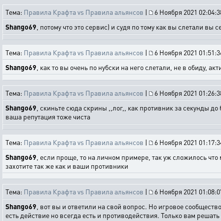
Тема:
Правила Крафта vs Правила альянсов
|
6 Ноября 2021 02:04:3
Shango69
, потому что это сервис) и судя по тому как вы слетали вы
Тема:
Правила Крафта vs Правила альянсов
|
6 Ноября 2021 01:51:3
Shango69
, как то вы очень по нубски на него слетали, не в обиду,
Тема:
Правила Крафта vs Правила альянсов
|
6 Ноября 2021 01:26:3
Shango69
, скиньте сюда скрины ,,лог,, как противник за секунды до
ваша репутация тоже чиста
Тема:
Правила Крафта vs Правила альянсов
|
6 Ноября 2021 01:17:3
Shango69
, если проще, то на личном примере, так уж сложилось чт
захотите так же как и ваши противники
Тема:
Правила Крафта vs Правила альянсов
|
6 Ноября 2021 01:08:0
Shango69
, вот вы и ответили на свой вопрос. Но игровое сообществ
есть действие но всегда есть и противодействия. Только вам решать