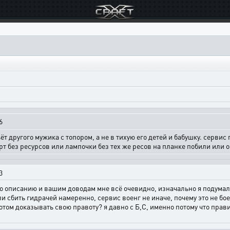
6
т другого мужика с топором, а не в тихую его детей и бабушку. серви
т без ресурсов или лампочки без тех же ресов на планке побили или о
3
но по описанию и вашим доводам мне всё очевидно, изначально я подума
тели сбить гидрачей намеренно, сервис военг не иначе, почему это не
том доказывать свою правоту? я давно с Б,С, именно потому что прав