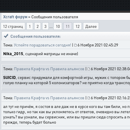
Xcraft форум
» Сообщения пользователя
12 страниц
1
2
3
...
10
11
12
Далее
Сообщения пользователя:
Тема:
Успейте порадоваться сегодня!
|
6 Ноября 2021 02:45:29
Nika_2015
, сценарий матрицы не иначе)
Тема:
Правила Крафта vs Правила альянсов
|
6 Ноября 2021 02:38:0
SUICID
, сервис придумали для комфортной игры, мужик с топором бьё
голую планку на которой 5 колонизаторов? не приятно когда транспор
Тема:
Правила Крафта vs Правила альянсов
|
6 Ноября 2021 02:16:2
ал тут не причём, я состоя в але даж не в курсе кого вы там били, 
только гидр, но так как вы уклоняетесь от ответов, очевидно вы ле
узнать? вы узнали, вы сервисник, или вы пришли сюда спросить а по
прежде, теперь будет больно