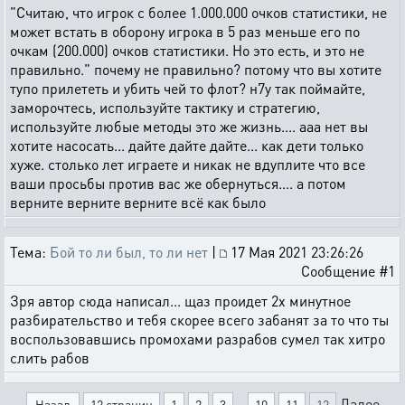
"Считаю, что игрок с более 1.000.000 очков статистики, не
может встать в оборону игрока в 5 раз меньше его по
очкам (200.000) очков статистики. Но это есть, и это не
правильно." почему не правильно? потому что вы хотите
тупо прилететь и убить чей то флот? н7у так поймайте,
заморочтесь, используйте тактику и стратегию,
используйте любые методы это же жизнь.... ааа нет вы
хотите насосать... дайте дайте дайте... как дети только
хуже. столько лет играете и никак не вдуплите что все
ваши просьбы против вас же обернуться.... а потом
верните верните верните всё как было
Тема:
Бой то ли был, то ли нет
|
17 Мая 2021 23:26:26
Сообщение #1
Зря автор сюда написал... щаз проидет 2х минутное
разбирательство и тебя скорее всего забанят за то что ты
воспользовавшись промохами разрабов сумел так хитро
слить рабов
...
Далее
Назад
12 страниц
1
2
3
10
11
12