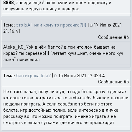
8888
, заведи ещё 6 аков, купи им прем подписку и
получишь медную шляпу в подарок
Тема:
это БАГ или кому то прокачка?)))
|
17 Июня 2021
21:16:41
Сообщение #6
Aleks_KC_7ok в чём баг то? в том что лом бывает на
корах? ты серьёзно))) "летает куча...нет, очень много куч
лома" повеселил
Тема:
бан игрока loki2
|
15 Июня 2021 17:02:04
Сообщение #5
Не с того начал, попу лизнул, а надо было сразу о деньгах
которые готов потратить за то чтобы тебя быдлом назвали
но дали поиграть. А если серьёзно то беги из этого
болота, игр достойных полно, если интересно в личке
расскажу во что можно поиграть, именно играть а не
смотреть в экран сутками где ничего не происходит