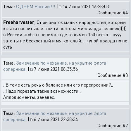
Тема:
С ДНЕМ России !!!
|
14 Июня 2021 16:28:03
Сообщение #4
Freeharvester
, От он знаток малых народностей, который
кстати насчитывает почти полтора миллиарда человек)))))
в России чтоб ты понимал где то лямов 150 всего... нууу
зато ты не бескостный и мягкотелый.... тупой правда но не
суть
Тема:
Замечание по механике, на укрытие флота
соперника.
|
7 Июня 2021 08:35:56
Сообщение #3
,,В теме есть речь о балансе или его перекроении?,,
,,Надо порезать такие возможности,,
Аплодисменты, занавес.
Тема:
Замечание по механике, на укрытие флота
соперника.
|
6 Июня 2021 22:38:34
Сообщение #2