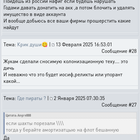
Пойдёшь из россии нафиг если будешь нарушать
Годами давать донатить на акк ,а потом блочить и удалять
имущество в виде аккаунта
И вообще добьюсь все ваши фирмы прошерстить какие
найдут
Тема:
Крик души😋
|
13 Февраля 2025 16:53:01
Сообщение #28
Жукам сделали сносимую колонизационную теху.... это
дичь
И неважно что это будет иосиф,реликты или упорант
какой...
Тема:
Где пираты ?
|
2 Января 2025 07:30:35
Сообщение #27
Цитата: Angre888
если шахты порезали \\\\
тогда у берайте амортизатцыю на флот бешанную
Да