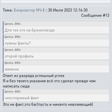
Тема:
Биореактор №4
|
30 Июля 2023 12:16:30
Сообщение #13
Цитата: -BRO-
Для тех кто на бронепоезде
Цитата: -BRO-
нужны факты?
Цитата: -BRO-
открой профиль
Цитата: -BRO-
жмякни
Ответ из разряда успешный успех
Я и без твоего указания всё это сделал прежде чем
написать сюда
Цитата: -BRO-
неоспоримый факт
Это не факт,это баг(пусть и ниначто невлияющий)