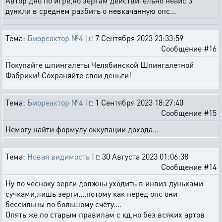
Автор дно по игре,но зергам действительно неайс 3
дункли в среднем разбить о невкачанную опс...
Тема:
Биореактор №4
|
7 Сентября 2023 23:33:59
Сообщение #16
Покупайте шпингалеты Челябинской Шпингалетной
Фабрики! Сохраняйте свои деньги!
Тема:
Биореактор №4
|
1 Сентября 2023 18:27:40
Сообщение #15
Немогу найти формулу оккупации дохода...
Тема:
Новая видимость
|
30 Августа 2023 01:06:38
Сообщение #14
Ну по чесноку зерги должны уходить в инвиз дуньками
сучками,лишь зерги....потому как перед опс они
бессильны по большому счёту....
Опять же по старым правилам с кд,но без всяких артов