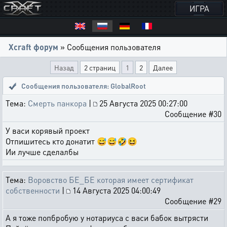
ИГРА
Xcraft форум
» Сообщения пользователя
Назад
2 страниц
1
2
Далее
Сообщения пользователя: GlobalRoot
Тема:
Смерть панкора
|
25 Августа 2025 00:27:00
Сообщение #30
У васи корявый проект
Отпишитесь кто донатит 😅😅🤣😆
Ии лучше сделалбы
Тема:
Воровство БЕ_БЕ которая имеет сертификат
собственности
|
14 Августа 2025 04:00:49
Сообщение #29
А я тоже попбробую у нотариуса с васи бабок вытрясти