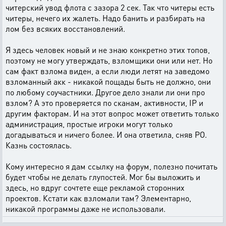
читерский увод флота с зазора 2 сек. Так что читеры есть
читеры, нечего их жалеть. Надо банить и разбирать на
лом без всяких восстановлений.
Я здесь человек новый и не знаю конкретно этих топов,
поэтому не могу утверждать, взломщики они или нет. Но
сам факт взлома виден, а если люди летят на заведомо
взломанный акк - никакой пощады быть не должно, они
по любому соучастники. Другое дело знали ли они про
взлом? А это проверяется по сканам, активности, IP и
другим факторам. И на этот вопрос может ответить только
администрация, простые игроки могут только
догадываться и ничего более. И она ответила, сняв РО.
Казнь состоялась.
Кому интересно я дам ссылку на форум, полезно почитать
будет чтобы не делать глупостей. Мог бы выложить и
здесь, но вдруг сочтете еще рекламой сторонних
проектов. Кстати как взломали там? Элементарно,
никакой программы даже не использовали.