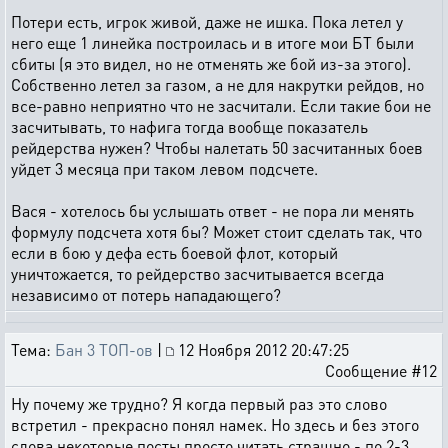
Потери есть, игрок живой, даже не ишка. Пока летел у
него еще 1 линейка построилась и в итоге мои БТ были
сбиты (я это видел, но не отменять же бой из-за этого).
Собственно летел за газом, а не для накрутки рейдов, но
все-равно неприятно что не засчитали. Если такие бои не
засчитывать, то нафига тогда вообще показатель
рейдерства нужен? Чтобы налетать 50 засчитанных боев
уйдет 3 месяца при таком левом подсчете.
Вася - хотелось бы услышать ответ - не пора ли менять
формулу подсчета хотя бы? Может стоит сделать так, что
если в бою у дефа есть боевой флот, который
уничтожается, то рейдерство засчитывается всегда
независимо от потерь нападающего?
Тема:
Бан 3 ТОП-ов
|
12 Ноября 2012 20:47:25
Сообщение #12
Ну почему же трудно? Я когда первый раз это слово
встретил - прекрасно понял намек. Но здесь и без этого
слова некоторые посты просто читать страшно - по 2-3