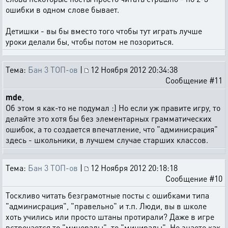
ошибки в одном слове бывает.
Детишки - вы бы вместо того чтобы тут играть лучше
уроки делали бы, чтобы потом не позориться.
Тема:
Бан 3 ТОП-ов
|
12 Ноября 2012 20:34:38
Сообщение #11
mde
,
Об этом я как-то не подумал :) Но если уж правите игру, то
делайте это хотя бы без элементарных грамматических
ошибок, а то создается впечатление, что "админисрация"
здесь - школьники, в лучшем случае старших классов.
Тема:
Бан 3 ТОП-ов
|
12 Ноября 2012 20:18:18
Сообщение #10
Тоскливо читать безграмотные посты с ошибками типа
"админисрация", "правельно" и т.п. Люди, вы в школе
хоть учились или просто штаны протирали? Даже в игре
встречается то "минералы", то "миниралы". Не знаете как