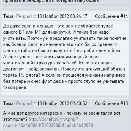
Тема:
Рейды
|
13 Ноября 2012 03:24:17
Сообщение #14
Да даже если и меньше - это вам не убийство тупое
одного БТ или МТ для накрутки. И такие бои надо
учитывать. Поэтому и предлагаю учитывать такое понятие
как боевой флот, но начинать его хотя бы со среднего
флота, чтобы не было накруток с 1 истребителем в бою.
А еще лучше - поставить минимальный порог
уничтоженной структуры кораблей. Если этот порог
достигнут - рейд засчитан. Почему это атакующий обязан
терять 1% флота? А если он прошелся униками например
без потерь и снес флот дефа - просто глупо не учитывать
такой рейд.
Тема:
Рейды
|
13 Ноября 2012 02:40:52
Сообщение #13
А мне вот другое интересно - почему не засчитался вот
этот полет?
http://xcraft.ru/rw.php?
raport=40a4d384df51833988dfca2b04b19820