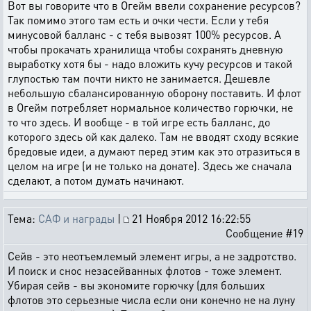
Вот вы говорите что в Огейм ввели сохранение ресурсов?
Так помимо этого там есть и очки чести. Если у тебя
минусовой балланс - с тебя вывозят 100% ресурсов. А
чтобы прокачать хранилища чтобы сохранять дневную
выработку хотя бы - надо вложить кучу ресурсов и такой
глупостью там почти никто не занимается. Дешевле
небольшую сбалансированную оборону поставить. И флот
в Огейм потребляет нормальное количество горючки, не
то что здесь. И вообще - в той игре есть балланс, до
которого здесь ой как далеко. Там не вводят сходу всякие
бредовые идеи, а думают перед этим как это отразиться в
целом на игре (и не только на донате). Здесь же сначала
сделают, а потом думать начинают.
Тема:
САФ и награды
|
21 Ноября 2012 16:22:55
Сообщение #19
Сейв - это неотъемлемый элемент игры, а не задротство.
И поиск и снос незасейванных флотов - тоже элемент.
Убирая сейв - вы экономите горючку (для больших
флотов это серьезные числа если они конечно не на луну