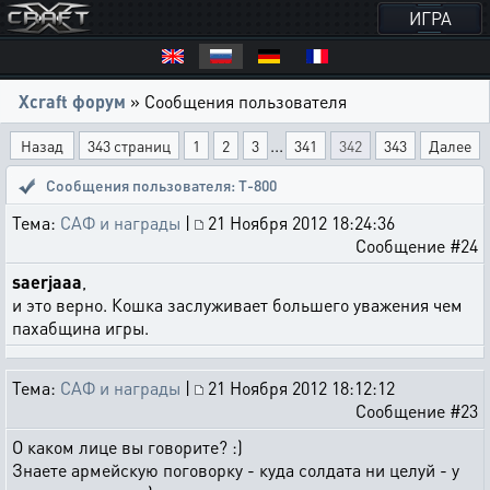
ИГРА
Xcraft форум
» Сообщения пользователя
...
Назад
343 страниц
1
2
3
341
342
343
Далее
Сообщения пользователя: T-800
Тема:
САФ и награды
|
21 Ноября 2012 18:24:36
Сообщение #24
saerjaaa
,
и это верно. Кошка заслуживает большего уважения чем
пахабщина игры.
Тема:
САФ и награды
|
21 Ноября 2012 18:12:12
Сообщение #23
О каком лице вы говорите? :)
Знаете армейскую поговорку - куда солдата ни целуй - у