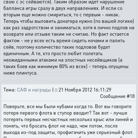
свою с зс сейваются). Таким образом идет нарушение
балланса игры сразу в двух направлениях. И если со
вторым еще можно смириться, то с первым - никак.
Теперь чтобы выловить донатера нужно (по вашей логике)
как раз задротством и заниматься, хотя я лично подлов на
возврате или отзыве таким не считаю. Но факт остается
фактом - не у всех есть время сидеть ночами и палить
сейв, поэтому количество таких подловов будет
единичным. А те, кто просто любит полетать
неожиданными атаками на злостных несейвщиков (а
таких боев как минимум 80% из всех) - теперь опущены
ниже плинтуса.
Тема:
САФ и награды
|
21 Ноября 2012 16:11:29
Сообщение #18
Поверьте, все мы были нубами когда то. Вот вы говорите
потеря первого флота в ступор вводит? Так вот - лучше
потерять первых несчастных несколько крыс или линей и
понять, что бросать флот не надо, чем потом, после
выхода из-под защиты, профигачить уже серьезный флот.