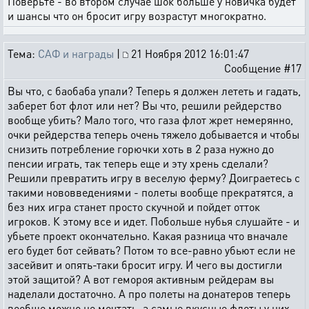
Поверьте - во втором случае шок больше у новичка будет
и шансы что он бросит игру возрастут многократно.
Тема:
САФ и награды
|
21 Ноября 2012 16:01:47
Сообщение #17
Вы что, с баобаба упали? Теперь я должен лететь и гадать,
заберет бот флот или нет? Вы что, решили рейдерство
вообще убить? Мало того, что газа флот жрет немерянно,
очки рейдерства теперь очень тяжело добывается и чтобы
снизить потребление горючки хоть в 2 раза нужно до
пенсии играть, так теперь еще и эту хрень сделали?
Решили превратить игру в веселую ферму? Доиграетесь с
такими нововведениями - полеты вообще прекратятся, а
без них игра станет просто скучной и пойдет отток
игроков. К этому все и идет. Побольше нубья слушайте - и
убьете проект окончательно. Какая разница что вначале
его будет бот сейвать? Потом то все-равно убьют если не
засейвит и опять-таки бросит игру. И чего вы достигли
этой защитой? А вот гемороя активным рейдерам вы
наделали достаточно. А про полеты на донатеров теперь
вообще можно не мечтать, а самые вкусные флоты у них