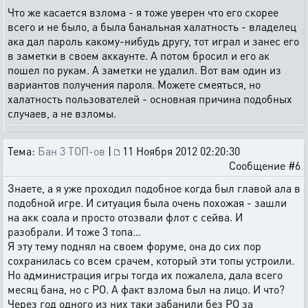
Что же касается взлома - я тоже уверен что его скорее
всего и не было, а была банальная халатность - владелец
ака дал пароль какому-нибудь другу, тот играл и занес его
в заметки в своем аккаунте. А потом бросил и его ак
пошел по рукам. А заметки не удалил. Вот вам один из
вариантов получения пароля. Можете смеяться, но
халатность пользователей - основная причина подобных
случаев, а не взломы.
Тема:
Бан 3 ТОП-ов
|
11 Ноября 2012 02:20:30
Сообщение #6
Знаете, а я уже проходил подобное когда был главой ала в
подобной игре. И ситуация была очень похожая - зашли
на акк соала и просто отозвали флот с сейва. И
разобрали. И тоже 3 топа...
Я эту тему поднял на своем форуме, она до сих пор
сохранилась со всем срачем, который эти топы устроили.
Но администрация игры тогда их пожалела, дала всего
месяц бана, но с РО. А факт взлома был на лицо. И что?
Через год одного из них таки забанили без РО за