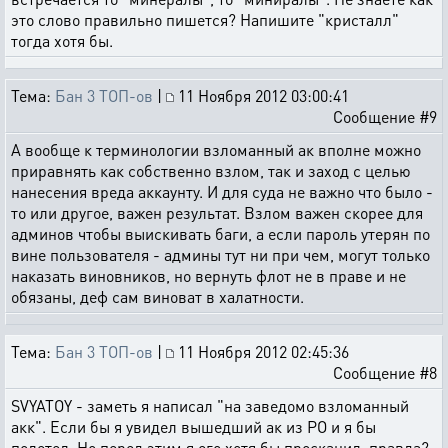
это слово правильно пишется? Напишите "кристалл"
тогда хотя бы.
Тема:
Бан 3 ТОП-ов
|
11 Ноября 2012 03:00:41
Сообщение #9
А вообще к терминологии взломанный ак вполне можно
приравнять как собственно взлом, так и заход с целью
нанесения вреда аккаунту. И для суда не важно что было -
то или другое, важен результат. Взлом важен скорее для
админов чтобы выискивать баги, а если пароль утерян по
вине пользователя - админы тут ни при чем, могут только
наказать виновников, но вернуть флот не в праве и не
обязаны, деф сам виноват в халатности.
Тема:
Бан 3 ТОП-ов
|
11 Ноября 2012 02:45:36
Сообщение #8
SVYATOY - заметь я написал "на заведомо взломанный
акк". Если бы я увидел вышедший ак из РО и я бы
полетел. Но перед этим я его хотя бы просканил, правда?