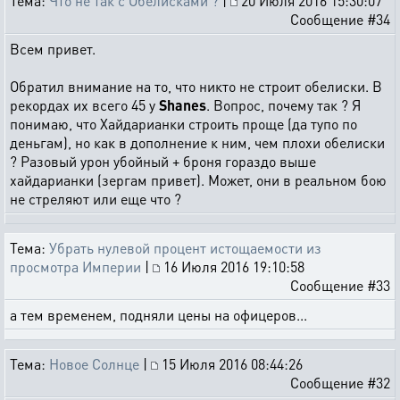
Тема:
Что не так с Обелисками ?
|
20 Июля 2016 15:30:07
Сообщение #34
Всем привет.
Обратил внимание на то, что никто не строит обелиски. В
рекордах их всего 45 у
Shanes
. Вопрос, почему так ? Я
понимаю, что Хайдарианки строить проще (да тупо по
деньгам), но как в дополнение к ним, чем плохи обелиски
? Разовый урон убойный + броня гораздо выше
хайдарианки (зергам привет). Может, они в реальном бою
не стреляют или еще что ?
Тема:
Убрать нулевой процент истощаемости из
просмотра Империи
|
16 Июля 2016 19:10:58
Сообщение #33
а тем временем, подняли цены на офицеров...
Тема:
Новое Солнце
|
15 Июля 2016 08:44:26
Сообщение #32