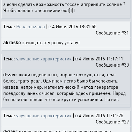
а если сделать возможность тоссам апгрейдить солнце ?
Чтобы давало энергиииииюю)))))
Тема:
Репа альянса
|
4 Июня 2016 18:31:55
Сообщение #31
akrasko
зачищать эту репку устанут
Тема:
улучшение характеристик
|
4 Июня 2016 11:17:11
Сообщение #30
d-zavr
люди недовольны, вправе возмущаться, тем-
более, тратя реал. Одминам легко было бы успокоить,
назвав, например, математический метод генератора
псевдослучайных чисел, который здесь применен. Народ
бы почитал, понял, что все круто и успокоился. Но нет.
Тема:
улучшение характеристик
|
4 Июня 2016 11:11:25
Сообщение #29
d-zavr
мысль не донес, что-то нечленораздельное