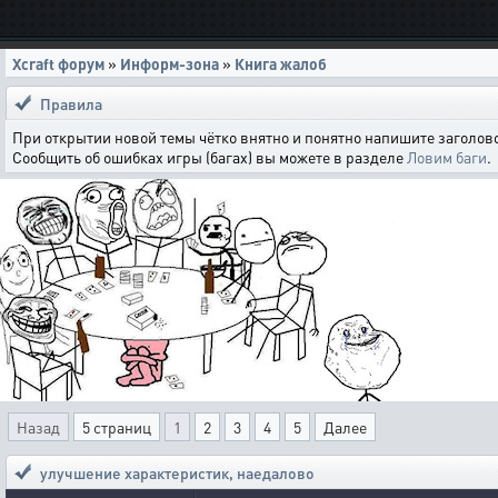
Xcraft форум
»
Информ-зона
»
Книга жалоб
Правила
При открытии новой темы чётко внятно и понятно напишите заголово
Сообщить об ошибках игры (багах) вы можете в разделе
Ловим баги
.
Назад
5 страниц
1
2
3
4
5
Далее
улучшение характеристик
,
наедалово