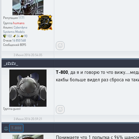
Репутация
1171
Группа
humans
Альянс
Cyberdyne
Systems Models
102
34
90
Очков
16 850 568
Сообщений
8095
3 Июня 2016 20:54:05
_zZzZz_
T-800
, да я и говорю то что вижу....ме
какбы больше видел раз сброса на та
Группа
guest
3 Июня 2016 20:59:21
T-800
⚖️
Понимаете что 1 попытка с 96% шансом