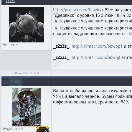
_zZzZz_
http://prntscr.com/bbwky9
92% на успех.
"Дредлиск" с уровня 15 3 Июн 18:14:02
-4 Неудачное улучшение характеристик
-4 Неудачное улучшение характеристики
проценты надо менять однозначно.....
h
Группа
guest
_zZzZz_
,
http://prntscr.com/bbwpp1
и эт
_zZzZz_
,
http://prntscr.com/bbwqjl
етить
3 Июня 2016 18:27:05
T-800
⚖️
Ваша жалоба равносильна ситуации что
96%), а выпало черное. Будем поджиг
информированы что вероятность 96%. Н
Репутация
1171