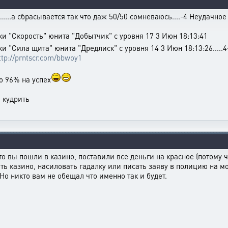
.....а сбрасывается так что даж 50/50 сомневаюсь....-4 Неудачн
и "Скорость" юнита "Добытчик" с уровня 17 3 Июн 18:13:41
 "Сила щита" юнита "Дредлиск" с уровня 14 3 Июн 18:13:26.....4-6
ttp://prntscr.com/bbwoy1
о 96% на успех
 кудрить
 вы пошли в казино, поставили все деньги на красное (потому ч
ать казино, насиловать гадалку или писать заяву в полицию на 
о никто вам не обещал что именно так и будет.