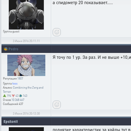
а спидометр 20 показывает.....
Группа
guest
3 Июня 2016 20:11:11
🐝
Pedro
Я точу по 1 ур. За раз. И не выше +10,и
Репутация
1807
Группа
toss
Альянс
Combining the Zerg and
Terran
194
43
143
Очков
10 368 467
Сообщений
437
3 Июня 2016 20:12:30
EpsilonII
поднятие характеристик за хайды тут в