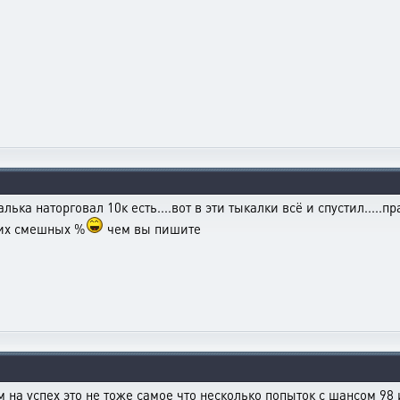
далька наторговал 10к есть....вот в эти тыкалки всё и спустил.....п
ких смешных %
чем вы пишите
 на успех это не тоже самое что несколько попыток с шансом 98 