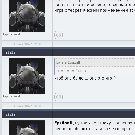
чисто на платной основе, то сделайте 
игра с теоретическим применением точн
Группа
guest
3 Июня 2016 20:28:20
_zZzZz_
Цитата: EpsilonII
чтоб оно было
чтоб оно было.....оно это что!?
Группа
guest
3 Июня 2016 20:31:38
_zZzZz_
EpsilonII
, ну так я те отвечу.....я не
непонял абсолют.....а я за чё говорю э