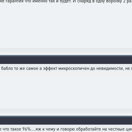
не гарантия что именно так и будет. И снаряд в одну воронку 2 ра
бабло то же самое а эффект микроскопичен до невидимости, не 
рсе что такое 96%....яж к чему и говорю обработайте на честные 