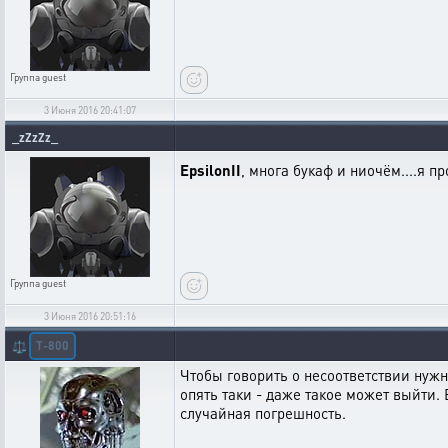
Группа
guest
3 Июня 2016 20:41:07
_zZzZz_
EpsilonII
, многа букаф и ниочём....я п
Группа
guest
3 Июня 2016 20:51:16
T-800
⚖️
Чтобы говорить о несоответствии нужн
опять таки - даже такое может выйти.
случайная погрешность.