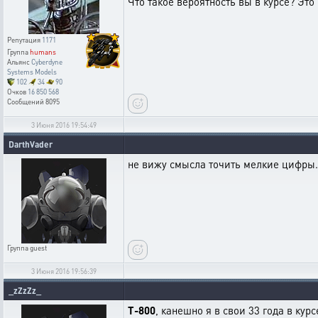
Что такое вероятность вы в курсе? Это 
Репутация
1171
Группа
humans
Альянс
Cyberdyne
Systems Models
102
34
90
Очков
16 850 568
Сообщений
8095
3 Июня 2016 19:54:49
DarthVader
не вижу смысла точить мелкие цифры. 
Группа
guest
3 Июня 2016 19:56:39
_zZzZz_
T-800
, канешно я в свои 33 года в ку