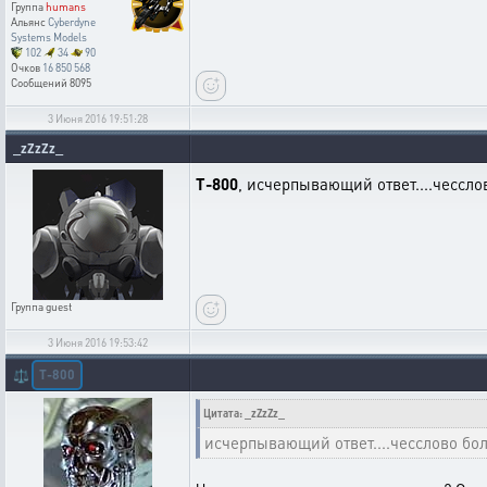
Группа
humans
Альянс
Cyberdyne
Systems Models
102
34
90
Очков
16 850 568
Сообщений
8095
3 Июня 2016 19:51:28
_zZzZz_
T-800
, исчерпывающий ответ....чессло
Группа
guest
3 Июня 2016 19:53:42
T-800
⚖️
Цитата: _zZzZz_
исчерпывающий ответ....чесслово бо