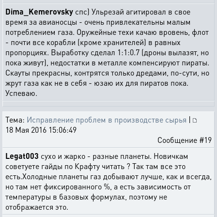
Dima_Kemerovsky
спс) Ульрезай агитировал в свое
время за авианосцы - очень привлекательны малым
потреблением газа. Оружейные техи качаю вровень, флот
- почти все корабли (кроме хранителей) в равных
пропорциях. Выработку сделал 1:1:0.7 (дроны вылазят, но
пока живут), недостатки в металле компенсируют пираты.
Скауты прекрасны, контрятся только дредами, по-сути, но
жрут газа как не в себя - юзаю их для пиратов пока.
Успеваю.
Тема:
Исправление проблем в производстве сырья
|
18 Мая 2016 15:06:49
Сообщение #19
Legat003
сухо и жарко - разные планеты. Новичкам
советуете гайды по Крафту читать ? Так там все это
есть.Холодные планеты газ добывают лучше, как и всегда,
но там нет фиксированного %, а есть зависимость от
температуры в базовых формулах, поэтому не
отображается это.