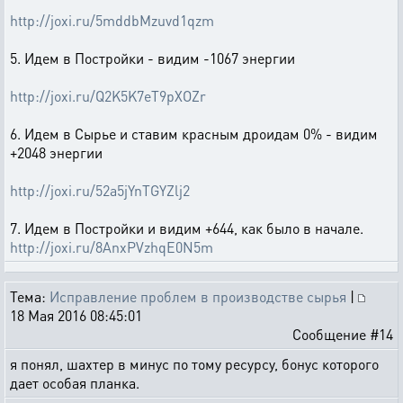
http://joxi.ru/5mddbMzuvd1qzm
5. Идем в Постройки - видим -1067 энергии
http://joxi.ru/Q2K5K7eT9pXOZr
6. Идем в Сырье и ставим красным дроидам 0% - видим
+2048 энергии
http://joxi.ru/52a5jYnTGYZlj2
7. Идем в Постройки и видим +644, как было в начале.
http://joxi.ru/8AnxPVzhqE0N5m
Тема:
Исправление проблем в производстве сырья
|
18 Мая 2016 08:45:01
Сообщение #14
я понял, шахтер в минус по тому ресурсу, бонус которого
дает особая планка.