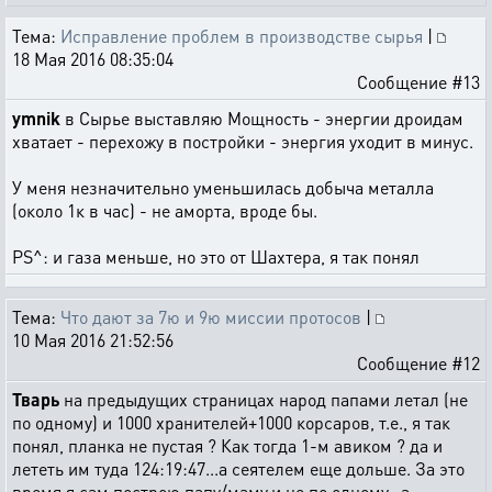
Тема:
Исправление проблем в производстве сырья
|
18 Мая 2016 08:35:04
Сообщение #13
ymnik
в Сырье выставляю Мощность - энергии дроидам
хватает - перехожу в постройки - энергия уходит в минус.
У меня незначительно уменьшилась добыча металла
(около 1к в час) - не аморта, вроде бы.
PS^: и газа меньше, но это от Шахтера, я так понял
Тема:
Что дают за 7ю и 9ю миссии протосов
|
10 Мая 2016 21:52:56
Сообщение #12
Тварь
на предыдущих страницах народ папами летал (не
по одному) и 1000 хранителей+1000 корсаров, т.е., я так
понял, планка не пустая ? Как тогда 1-м авиком ? да и
лететь им туда 124:19:47...а сеятелем еще дольше. За это
время я сам построю папу/маму,и не по одному, а