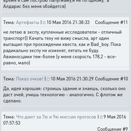
Алдарис без меня обойдется)
Тема:
Артефакты
|
10 Мая 2016 21:38:33
Сообщение #11
не летаю в экспу, купленные исследователи - отличный
транспорт)) Качать теху не вижу смысла, арт один
вытащил при прохождении квеста, как и Bad_boy. Пока
радикально экспу не изменят, летать не буду.
Авианосцами тем-более (у меня скорость 178,2 - все-
равно, мало)
Тема:
Показ очков!
|
10 Мая 2016 21:30:29
Сообщение #10
Да, идея хорошая: строишь здание и знаешь, сколько оно
даст очей, учишь технологию - аналогично. С флотом же
сделано.
Тема:
Что дают за 7ю и 9ю миссии протосов
|
9 Мая 2016
07:57:53
Сообщение #9