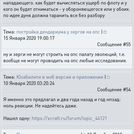
нападающего. как будет вычисляться ущерб по флоту и у
кого он будет отниматься - у обороняющегося или у обоих.
по идее дуня должна таранить все без разбору
Тема:
постройка дендариума у зергов на опс
|
15 Января 2020 19:00:17
Сообщение #55
ну и зерги не могут строить на опс палату эволюций, т.е.
вообще не могут проводить на опс любые исследования.
Тема:
Юзабилити в моб версии и приложении
|
10 Января 2020 03:20:24
Сообщение #54
Я именно это предлагал и два года назад и год нпзад:
ноль реакции. Не надейтесь даже.
Нашел одну:
https://xcraft.ru/forum/topic_44121