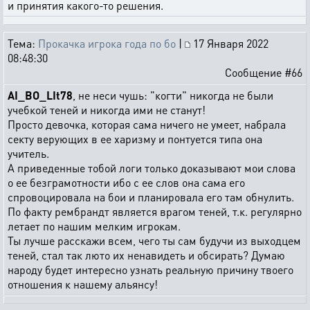
и принятия какого-то решения.
Тема:
Прокачка игрока года по бо
|
17 Января 2022
08:48:30
Сообщение #66
AI_BO_LIt78
, не неси чушь: "когти" никогда не были
учебкой теней и никогда ими не станут!
Просто девочка, которая сама ничего не умеет, набрала
секту верующих в ее харизму и понтуется типа она
учитель.
А приведенные тобой логи только доказывают мои слова
о ее безграмотности ибо с ее слов она сама его
спровоцировала на бои и планировала его там обнулить.
По факту рембрандт является врагом теней, т.к. регулярно
летает по нашим мелким игрокам.
Ты лучше расскажи всем, чего ты сам будучи из выходцем
теней, стал так люто их ненавидеть и обсирать? Думаю
народу будет интересно узнать реальную причину твоего
отношения к нашему альянсу!