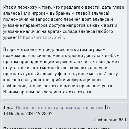
Итак я перехожу к тому, что предлагаю ввести: дать главе
альянса (или игрокам выбранным главой альянса)
полномочия на запрос всего перечня врат альянса и
указание параметров доступа напротив каждых врат и
указание наличия на вратах склада альянса (любого
уровня)
https://prnt.sc/vlm4jt
.
Вторым моментом предлагаю дать этим игрокам
возможность насильно менять уровни доступа к любым
вратам принадлежащим игрокам альянса, чтобы даже в
отсутствие игрока можно было включить доступ и
прогнать нужный альянсу флот в нужное место. Игроку
конечно сразу должно прийти информационное
сообщение, что «игрок ххх изменил права доступа к
Вашим вратам на координатах ххх-ххх-х»
Тема:
Новые возможности просмотра галактики
|
18 Ноября 2020 19:23:32
Сообщение #60
Предлагаю создать новые возможности просмотра