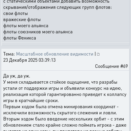
с статическими объектами добавить возможность
скрывания/отображения следующих групп флотов:
свои флоты
вражеские флоты
флоты моего альянса
флоты союзников моего альянса
флоты Феникса
Тема:
Масштабное обновление видимости
|
23 Декабря 2025 03:39:13
Сообщение #69
Да уж, да уж.
У меня складывается стойкое ощущение, что разрабы
устали от поддержки игры и объявили конкурс на идею,
реализация которой гарантированно приведет к коллапсу
игры в кратчайшие сроки.
Первым ходом была отмена минирования координат -
исключили возможность скрытого слежения и ловли.
Вторым ходом было введение нескольких орбит - с этим
обновлением стало крайне сложно поймать игрока - даже
вылетев на одни коры, вы прилетали на разные орбиты