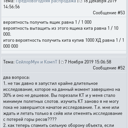
Тема:
Предновогодняя распродажа
|
18 Декабря 2019
14:56:56
Сообщение #53
вероятность получить ящик равна 1 / 1 000
вероятность вытащить из этого ящика кита равна 1 / 10
000.
итого вероятность получить кита купив 1000 ХД равна 1 / 1
000 000
Тема:
СейлорМун и КомпТ
|
7 Ноября 2019 15:06:58
Сообщение #52
два вопроса:
1. не так давно я запустил крайне длительное
исследование, которое на данный момент завершено на
30% и оно не дешевое. Вы порезали КТ и у меня стало
минимум полетных слотов. изучить КТ заново я не могу
пока не завершится начатое исследование. Т.е. мне или
ждать и летать только в сейв или отменять исследование
с потерей горы ресов????
2. как теперь спамить сильную оборону объекта, если