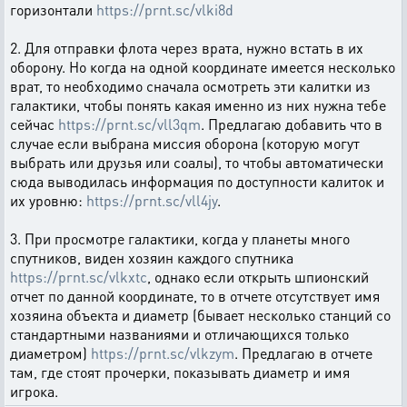
горизонтали
https://prnt.sc/vlki8d
2. Для отправки флота через врата, нужно встать в их
оборону. Но когда на одной координате имеется несколько
врат, то необходимо сначала осмотреть эти калитки из
галактики, чтобы понять какая именно из них нужна тебе
сейчас
https://prnt.sc/vll3qm
. Предлагаю добавить что в
случае если выбрана миссия оборона (которую могут
выбрать или друзья или соалы), то чтобы автоматически
сюда выводилась информация по доступности калиток и
их уровню:
https://prnt.sc/vll4jy
.
3. При просмотре галактики, когда у планеты много
спутников, виден хозяин каждого спутника
https://prnt.sc/vlkxtc
, однако если открыть шпионский
отчет по данной координате, то в отчете отсутствует имя
хозяина объекта и диаметр (бывает несколько станций со
стандартными названиями и отличающихся только
диаметром)
https://prnt.sc/vlkzym
. Предлагаю в отчете
там, где стоят прочерки, показывать диаметр и имя
игрока.