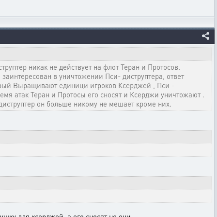
струптер никак не действует на флот Теран и Протосов.
о заинтересован в уничтожении Пси- диструптера, ответ
орый Выращивают единици игроков Ксерджей , Пси -
ремя атак Теран и Протосы его сносят и Ксерджи уничтожают .
диструптер он больше никому не мешает кроме них.
хушку для ксерджей..а его сносят не они.