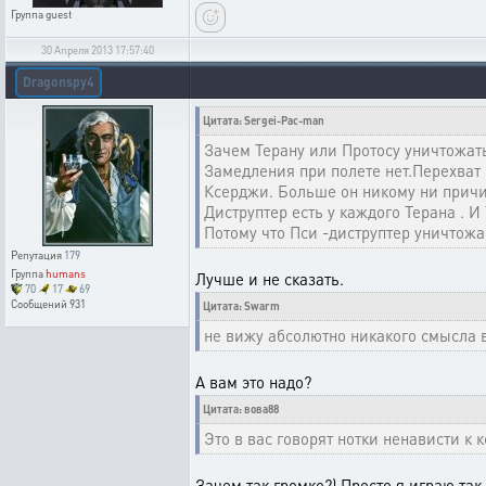
Группа
guest
30 Апреля 2013 17:57:40
Dragonspy4
Цитата: Sergei-Pac-man
Зачем Терану или Протосу уничтожать 
Замедления при полете нет.Перехват 
Ксерджи. Больше он никому ни причи
Диструптер есть у каждого Терана . 
Потому что Пси -диструптер уничтожа
Репутация
179
Группа
humans
Лучше и не сказать.
70
17
69
Сообщений
931
Цитата: Swarm
не вижу абсолютно никакого смысла в
А вам это надо?
Цитата: вова88
Это в вас говорят нотки ненависти к кс
Зачем так громко?) Просто я играю так,