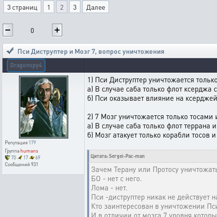
3 страниц
1
2
3
Далее
0
Пси Диструптер и Мозг 7
,
вопрос уничтожения
Dragonspy4
1) Пси Диструптер уничтожается тольк
а) В случае саба только флот ксерджа 
б) Пси оказывает влияние на ксерджей
2) 7 Мозг уничтожается только тосами 
а) В случае саба только флот террана и
б) Мозг атакует только корабли тосов и
Репутация
179
Группа
humans
Цитата: Sergei-Pac-man
70
17
69
Сообщений
931
Зачем Терану или Протосу уничтожать
БО - нет с него.
Лома - нет.
Пси -диструптер никак не действует н
Кто заинтересован в уничтожении Пси
И в отличии от мозга 7 уровня котор