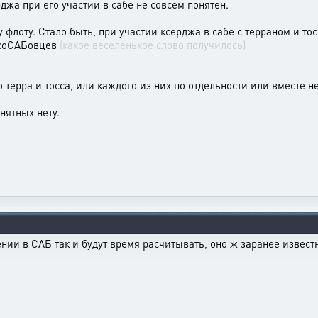
жа при его участии в сабе не совсем понятен.
флоту. Стало быть, при участии ксерджа в сабе с терраном и то
а соСАБовцев
(какое веселенькое слово получилось)
ко терра и тосса, или каждого из них по отдельности или вместе 
нятных нету.
ении в САБ так и будут время расчитывать, оно ж заранее известно