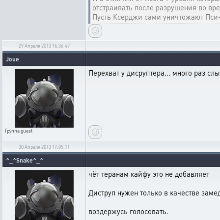
отстраивать после разрушения во вре
Пусть Ксерджи сами уничтожают Пси-
29 Апреля 2013 16:36:47
Joue
Перехват у дисруптера... много раз сл
Группа
guest
30 Апреля 2013 17:05:11
^_^Snake^_^
чёт теранам кайфу это не добавляет
Диструп нужен только в качестве замед
воздержусь голосовать.