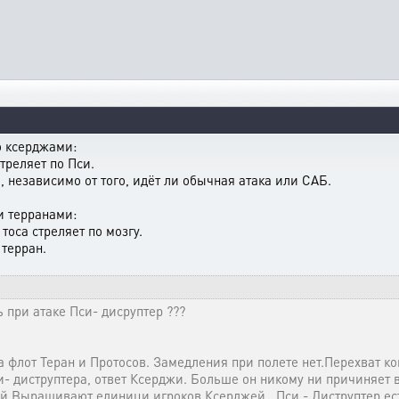
о ксерджами:
стреляет по Пси.
, независимо от того, идёт ли обычная атака или САБ.
и терранами:
 тоса стреляет по мозгу.
 терран.
 при атаке Пси- дисруптер ???
а флот Теран и Протосов. Замедления при полете нет.Перехват ко
- диструптера, ответ Ксерджи. Больше он никому ни причиняет 
ый Выращивают единици игроков Ксерджей , Пси - Диструптер ест