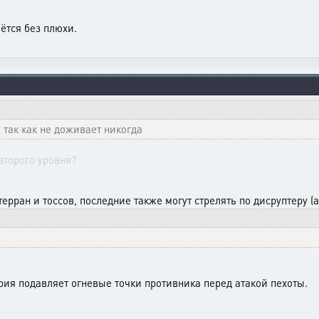
аётся без плюхи.
 так как не доживает никогда
второго уровня?
терран и тоссов, последние также могут стрелять по дисруптеру (а
ерия подавляет огневые точки противника перед атакой пехоты.