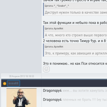
Цитата: ^_^Snake^_^
Диструп нужен только в качестве заме
Так этой функции и небыло пока в раб
Цитата: АрлиNet
А что, много кто строил выше первого
2 человека есть точно Тимур 9ур. и я 8
Цитата: АрлиNet
Это, к примеру, как авиация и артил
Это я понимаю.. но как Пси относится 
30 Апреля 2013 18:18:53
вова88
🌼
Dragonspy4
хмм... вы хотите хамутать 
Dragonspy4
пленных не брать !!! (ну ты