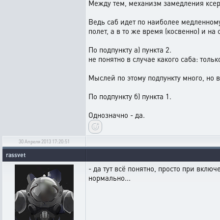
Между тем, механизм замедления ксерд
Ведь саб идет по наиболее медленному 
полет, а в то же время (косвенно) и н
По подпункту а) пункта 2.
не понятно в случае какого саба: толь
Мыслей по этому подпункту много, но в
По подпункту б) пункта 1.
Однозначно - да.
30 Апреля 2013 17:20:51
rassvet
- да тут всё понятно, просто при включ
нормально...