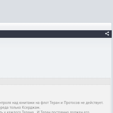
нтроля над юнитами на флот Теран и Протосов не действует.
вреда только Ксерджам.
ь у каждого Терана . И Теран постоянно должен его