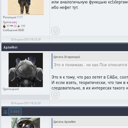
или аналогичьную функцыю кс(з)ергам
ибо нефег тут.
Репутация
1117
Группа
xerj
97
45
199
Сообщений
8600
30 Апреля 2013 18:23:39
АрлиNet
Цитата: Dragonspy4
Это я понимаю.. но как Пси относится
Это я к тому, что раз летят в САБе, с
И если взять, теоритически, что там 
следовательно, в их интересах такого н
Группа
guest
30 Апреля 2013 18:26:50
T-800
⚖️
Цитата: АрлиNet