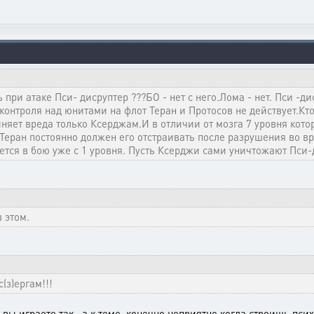
при атаке Пси- дисруптер ???БО - нет с него.Лома - нет. Пси -ди
контроля над юнитами на флот Теран и Протосов не действует.Кт
няет вреда только Ксерджам.И в отличии от мозга 7 уровня кот
И Теран постоянно должен его отстраивать после разрушения во в
ется в бою уже с 1 уровня. Пусть Ксерджи сами уничтожают Пси-
 этом.
(з)ергам!!!
 вы играете так.. а к теме..конечно неприятно когда строишь пси