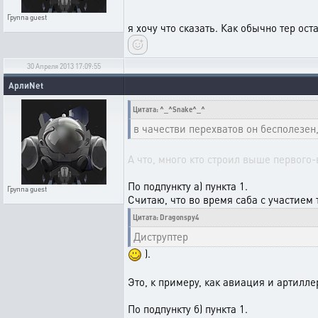
Группа
guest
я хочу что сказать. Как обычно тер ост
30 Апреля 2013 17:09:55
АрлиNet
Цитата: ^_^Snake^_^
в чачестви перехватов он бесполезен,
А что, много кто строил выше первого-
По подпункту а) пункта 1.
Группа
guest
Считаю, что во время саба с участием 
Цитата: Dragonspy4
Диструптер
).
Это, к примеру, как авиация и артилл
По подпункту б) пункта 1.