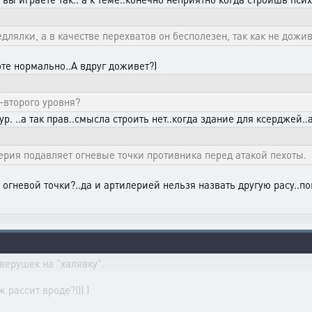
длялки, а в качестве перехватов он бесполезен, так как не дожив
оте нормально..А вдруг доживет?)
-второго уровня?
 ур. ..а так прав..смысла строить нет..когда здание для ксерджей.
лерия подавляет огневые точки противника перед атакой пехоты.
к огневой точки?..да и артилерией нельзя назвать другую расу..п
зверушек на "халявку".
ж рассит вроде?))) )