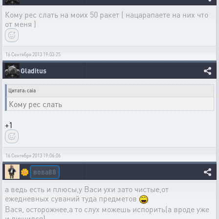
Кому рес слать на моих 50 ракет ( нацарапаете на них что
от меня )
16 Сентября 2013 19:03:25
Gladitus
Цитата: caia
Кому рес слать
+1
16 Сентября 2013 19:06:06
вова88
🌼
а ведь есть и плюсы,у Васи ухи зато чистые,от
ежедневных суваний туда предметов
Вася, осторожнее,а то слух можешь испорить(а вроде уже
и лишился)