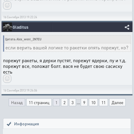
16 Сентября 2013 19:22:24
Gladitus
Цитата: Alex_went_2N7EU
если верить вашей логике то ракетки опять порежут, нэ?
порежут ракеты, я дерки пустят, порежут ядерки, пу и т.д.
порежут все, положат болт. вася не будет свою сасиску
есть
16 Сентября 2013 19:24:06
...
Назад
11 страниц
1
2
3
9
10
11
Далее
Информация