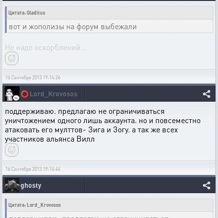
Цитата: Gladitus
вот и жополизы на форум выбежали
Не надо оскорблений...
16 Сентября 2013 19:14:26
⭕
Lord_Krovosos
поддерживаю. предлагаю не ограничиваться
уничтожением одного лишь аккаунта. но и повсеместно
атаковать его мулттов- Зига и Зогу. а так же всех
участников альянса Вилл
16 Сентября 2013 19:14:44
ghosty
Цитата: Lord_Krovosos