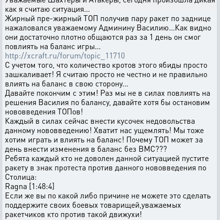
как я считаю ситуация...
Жирный пре-жирный ТОП получив пару ракет по заднице
нажаловался уважаемому Админину Василию...Как видно
они достаточно плотно общаются раз за 1 день он смог
повлиять на баланс игры...
http://xcraft.ru/forum/topic_11710
С учетом того, что количество кротов этого ябиды просто
зашкаливает! Я считаю просто не честно и не правильно
влиять на баланс в свою сторону...
Давайте покончим с этим! Раз мы не в силах повлиять на
решения Василия по балансу, давайте хотя бы остановим
нововведения ТОПов!
Каждый в силах сейчас внести кусочек недовольства
данному нововведению! Хватит нас ущемлять! Мы тоже
хотим играть и влиять на баланс! Почему ТОП может за
день внести изменения в баланс без ВМС???
Ребята каждый кто не доволен данной ситуацией пустите
ракету в знак протеста против данного нововведения по
Столица:
Ragna [1:48:4]
Если же вы по какой либо причине не можете это сделать
поддержите своих боевых товарищей,уважаемых
ракетчиков кто против такой движухи!