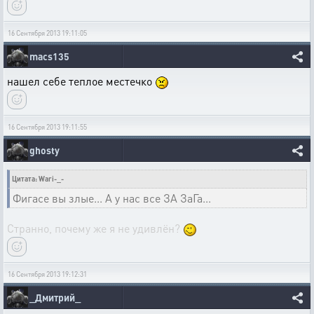
16 Сентября 2013 19:11:05
macs135
нашел себе теплое местечко
16 Сентября 2013 19:11:55
ghosty
Цитата: Wari-_-
Фигасе вы злые... А у нас все ЗА ЗаГа...
Странно, почему же я не удивлён?
16 Сентября 2013 19:12:31
_Дмитрий_