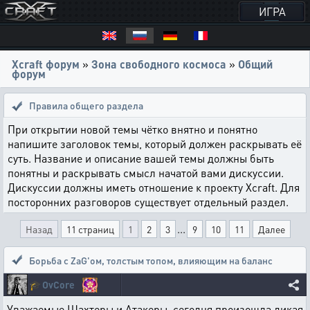
ИГРА
Xcraft форум
»
Зона свободного космоса
»
Общий
форум
Правила общего раздела
При открытии новой темы чётко внятно и понятно
напишите заголовок темы, который должен раскрывать её
суть. Название и описание вашей темы должны быть
понятны и раскрывать смысл начатой вами дискуссии.
Дискуссии должны иметь отношение к проекту Xcraft. Для
посторонних разговоров существует отдельный раздел.
...
Назад
11 страниц
1
2
3
9
10
11
Далее
Борьба с ZaG'ом
,
толстым топом, влияющим на баланс
🎓
OvCore
Уважаемые Шахтеры и Атакеры, сегодня произошла дикая