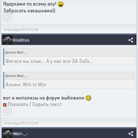
Ядерками по всему алу!
Забросать какашками))
16 Сентября 2013 19:13:08
Gladitus
Цитата: Wari-_-
Фигасе вы злые... А у нас все ЗА ЗаГа...
Цитата: Wari-_-
Альянс Will to Win
вот и жополизы на форум выбежали
Показать / Скрыть текст
16 Сентября 2013 19:13:09
Wari-_-