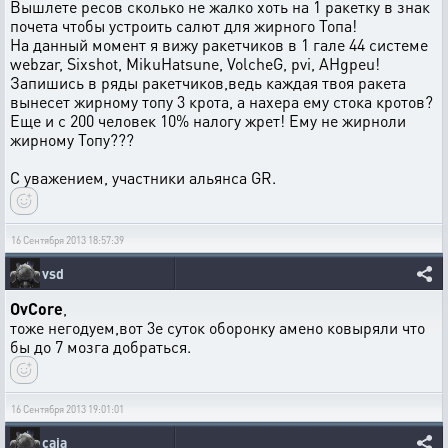
Вышлете ресов сколько не жалко хоть на 1 ракетку в знак
почета чтобы устроить салют для жирного Топа!
На данный момент я вижу ракетчиков в 1 гале 44 системе
webzar, Sixshot, MikuHatsune, VolcheG, pvi, AHgpeu!
Запишись в ряды ракетчиков,ведь каждая твоя ракета
вынесет жирному топу 3 крота, а нахера ему стока кротов?
Еще и с 200 человек 10% налогу жрет! Ему не жирноли
жирному Топу???
С уважением, участники альянса GR.
16 Сентября 2013 18:57:39
vsd
OvCore
,
тоже негодуем,вот 3е суток оборонку амено ковыряли что
бы до 7 мозга добраться.
16 Сентября 2013 19:01:01
caia