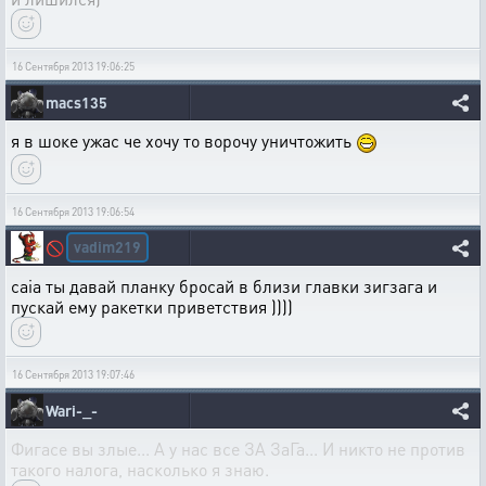
16 Сентября 2013 19:06:25
macs135
я в шоке ужас че хочу то ворочу уничтожить
16 Сентября 2013 19:06:54
vadim219
🚫
caia ты давай планку бросай в близи главки зигзага и
пускай ему ракетки приветствия ))))
16 Сентября 2013 19:07:46
Wari-_-
Фигасе вы злые... А у нас все ЗА ЗаГа... И никто не против
такого налога, насколько я знаю.