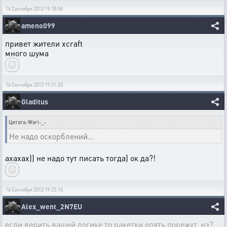
16 Сентября 2013 19:18:58
ameno099
привет жители xcraft
много шума
16 Сентября 2013 19:21:20
Gladitus
Цитата: Wari-_-
Не надо оскорблений...
ахахах)) не надо тут писать тогда) ок да?!
16 Сентября 2013 19:22:16
Alex_went_2N7EU
если верить вашей логике то ракетки опять порежут, нэ?