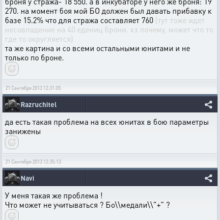
броня у стража- 18 550. а в инкубаторе у него же броня: 19
270. на момент боя мой БО должен был давать прибавку к
базе 15.2% что для стража составляет 760
(тут тоже идет
несовпадение на 40 едениц брони. хз почему, может что то
где то округляется)
та же картина и со всеми остальными юнитами и не
только по броне.
21 Сентября 2013 12:31:05
Razruchitel
да есть такая проблема на всех юнитах в бою параметры
занижены
21 Сентября 2013 12:35:13
Navi
У меня такая же проблема !
Что может не учитываться ? Бо\\медали\\"+" ?