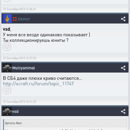
21 Сентября 2013 12:36:31
💢
Abatur
vsd
,
У меня все везде одинаково показывает )
Ты коллекционируешь юниты ?
21 Сентября 2013 12:37:53
Multyanimal
В СБ4 даже плюхи криво считаются...
http://xcraft.ru/forum/topic_11747
21 Сентября 2013 12:41:32
vsd
Цитата: Navi