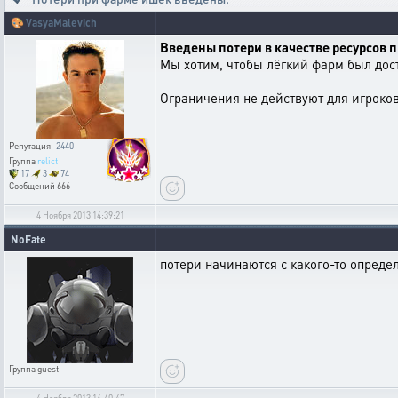
🎨
VasyaMalevich
Введены потери в качестве ресурсов п
Мы хотим, чтобы лёгкий фарм был дос
Ограничения не действуют для игроков
Репутация
-2440
Группа
relict
17
3
74
Сообщений
666
4 Ноября 2013 14:39:21
NoFate
потери начинаются с какого-то определ
Группа
guest
4 Ноября 2013 14:40:47