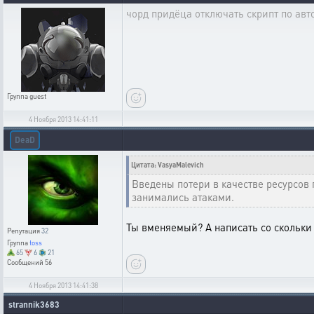
чорд придёца отключать скрипт по авто
Группа
guest
4 Ноября 2013 14:41:11
DeaD
Цитата: VasyaMalevich
Введены потери в качестве ресурсов
занимались атаками.
Ты вменяемый? А написать со скольки 
Репутация
32
Группа
toss
65
6
21
Сообщений
56
4 Ноября 2013 14:41:38
strannik3683