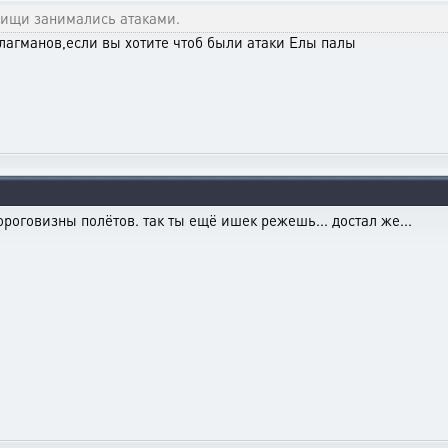
рищи занимались атаками.
лагманов,если вы хотите чтоб были атаки Елы палы
ороговизны полётов. так ты ещё ишек режешь... достал же...