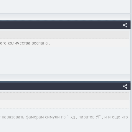
ого количества веспана .
т навязовать фамерам симули по 1 хд , пиратов УГ , и и еще что