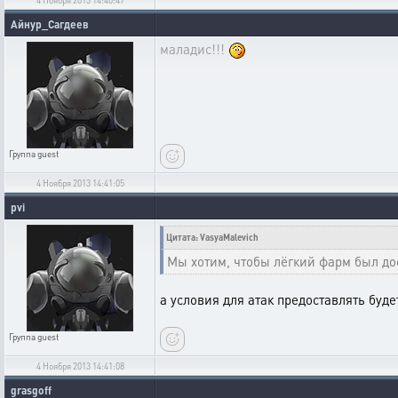
Айнур_Сагдеев
маладис!!!
Группа
guest
4 Ноября 2013 14:41:05
pvi
Цитата: VasyaMalevich
Мы хотим, чтобы лёгкий фарм был до
а условия для атак предоставлять буде
Группа
guest
4 Ноября 2013 14:41:08
grasgoff