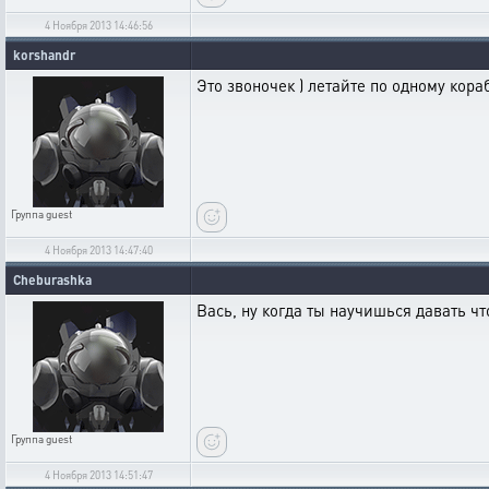
4 Ноября 2013 14:46:56
korshandr
Это звоночек ) летайте по одному кораб
Группа
guest
4 Ноября 2013 14:47:40
Cheburashka
Вась, ну когда ты научишься давать чт
Группа
guest
4 Ноября 2013 14:51:47