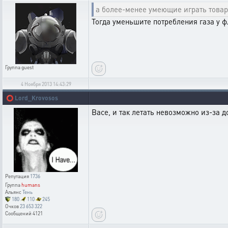
а более-менее умеющие играть това
Тогда уменьшите потребления газа у ф
Группа
guest
4 Ноября 2013 14:43:29
⭕
Lord_Krovosos
Васе, и так летать невозможно из-за д
Репутация
1736
Группа
humans
Альянс
Тень
180
110
245
Очков
23 653 322
Сообщений
4121