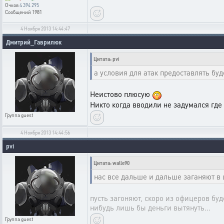
Очков
4 394 295
Сообщений
1981
4 Ноября 2013 14:44:47
Дмитрий_Гаврилюк
Цитата: pvi
а условия для атак предоставлять буд
Неистово плюсую
Никто когда вводили не задумался где 
Группа
guest
4 Ноября 2013 14:44:56
pvi
Цитата: walle90
нас все дальше и дальше заганяют в
пусть загоняют, скоро из офицеров буде
нибудь лишь бы деньги вытянуть...
Группа
guest