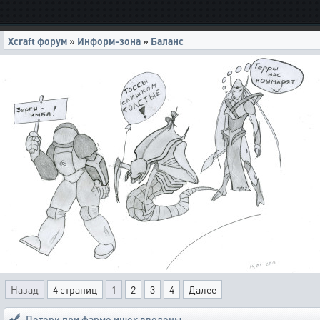
Xcraft форум
»
Информ-зона
»
Баланс
Назад
4 страниц
1
2
3
4
Далее
Потери при фарме ишек введены.