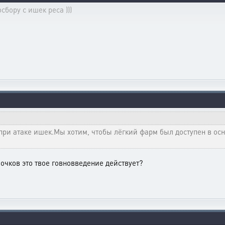
сбору с ишек реса )))
 при атаке ишек.Мы хотим, чтобы лёгкий фарм был доступен в о
очков это твое говновведение действует?