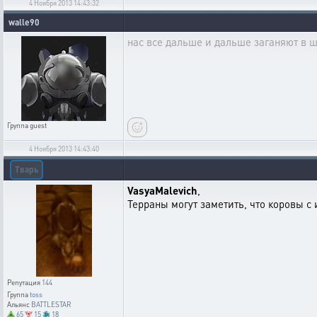
4 Ноября 2013 14:43:32
walle90
нас все дальше и дальше заганяют в ш
Группа
guest
4 Ноября 2013 14:43:40
Тварь
VasyaMalevich
,
Терраны могут заметить, что коровы с
Репутация
144
Группа
toss
Альянс
BATTLESTAR
65
15
18