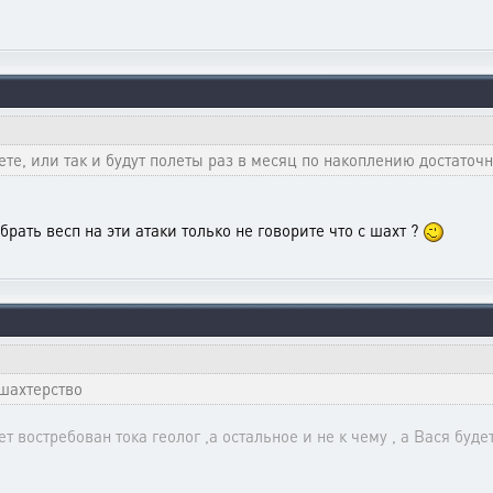
ете, или так и будут полеты раз в месяц по накоплению достаточн
брать весп на эти атаки только не говорите что с шахт ?
 шахтерство
т востребован тока геолог ,а остальное и не к чему , а Вася буде