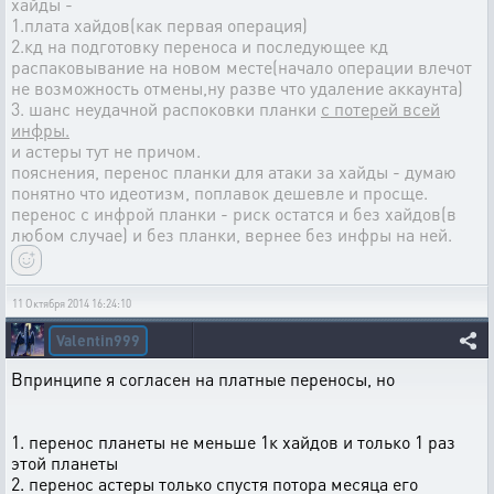
хайды -
1.плата хайдов(как первая операция)
2.кд на подготовку переноса и последующее кд
распаковывание на новом месте(начало операции влечот
не возможность отмены,ну разве что удаление аккаунта)
3. шанс неудачной распоковки планки
с потерей всей
инфры.
и астеры тут не причом.
пояснения, перенос планки для атаки за хайды - думаю
понятно что идеотизм, поплавок дешевле и просще.
перенос с инфрой планки - риск остатся и без хайдов(в
любом случае) и без планки, вернее без инфры на ней.
11 Октября 2014 16:24:10
Valentin999
Впринципе я согласен на платные переносы, но
1. перенос планеты не меньше 1к хайдов и только 1 раз
этой планеты
2. перенос астеры только спустя потора месяца его