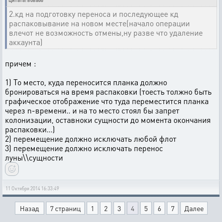
Цитата: вова88
2.кд на подготовку переноса и последующее кд
распаковывание на новом месте(начало операции
влечот не возможность отмены,ну разве что удаление
аккаунта)
причем :
1) То место, куда переносится планка должно
бронироваться на время распаковки (тоесть толжно быть
графическое отображение что туда переместится планка
через n-времени.. и на то место стоял бы запрет
колонизации, оставноки сущности до момента окончания
распаковки...)
2) перемещение должно исключать любой флот
3) перемещение должно исключать перенос
луны\\сущности
11 Октября 2014 16:33:49
Назад
7 страниц
1
2
3
4
5
6
7
Далее