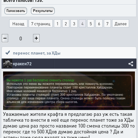
Всего голосов: 135.
Назад
7 страниц
1
2
3
4
5
6
7
Далее
0
перенос планет
,
за ХДы
кракен72
Уважаемые жители крафта я предлагаю раз уж есть такая
табличка то внести в неё еще перенос планет тоже за ХДы
думаю цена раз просто название 100 смена столицы 300 то
перенос где то 500 ХДов думаю достойная цена ? Да и
астеры тоже сюда входят за туже цену)