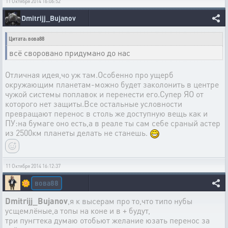
11 Октября 2014 16:06:52
Dmitrijj_Bujanov
Цитата: вова88
всё своровано придумано до нас
Отличная идея,чо уж там.Особенно про ущерб
окружающим планетам-можно будет заколонить в центре
чужой системы поплавок и перенести его.Супер ЯО от
которого нет защиты.Все остальные условности
превращают перенос в столь же доступную вещь как и
ПУ:на бумаге оно есть,а в реале ты сам себе сраный астер
из 2500км планеты делать не станешь.
11 Октября 2014 16:12:37
вова88
🌼
Dmitrijj_Bujanov
,я к высерам про то,что типо нубы
усщемлёные,а топы на коне и в + будут,
три пунгтека думаю отобьют желание юзать перенос за