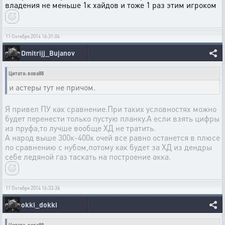
владения не меньше 1к хайдов и тоже 1 раз этим игроком
11 Октября 2014 16:31:04
Dmitrijj_Bujanov
Цитата: вова88
и астеры тут не причом.
Я привел ПУ как сравнение.При таких условностях можно
будет перенести только пустую планку.А если взять цифры
из пруфа,то лучше вообще ХД не тратить.
А народ выше 300к-400к очей все равно останется в плюсе
по сравнению с нубом,потому как будет за ХД из дендры
себе ледяной газ таскать на построение акка.
11 Октября 2014 16:33:36
okki_dokki