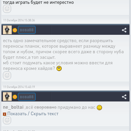
тогда играть будет не интерестно
11 Октября 2014 15:38:36
вова88
🌼
есть одно замечательное средство, если разрешить
переносы планок, которое выравнеет разницу между
топом и нубом, причом скорее всего даже в сторону нуба
будет плюс,а топ засцыт.
мб стоит подумать какое условия можно ввести для
переноса кроме хайдов?
11 Октября 2014 15:40:19
вова88
🌼
ne_boltai
,всё
своровано
придумано до нас
Показать / Скрыть текст