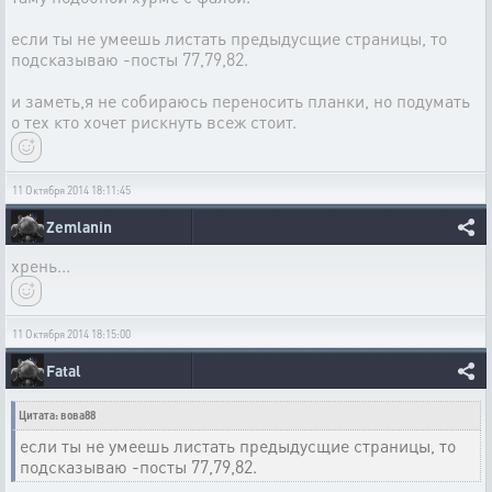
если ты не умеешь листать предыдусщие страницы, то
подсказываю -посты 77,79,82.
и заметь,я не собираюсь переносить планки, но подумать
о тех кто хочет рискнуть всеж стоит.
11 Октября 2014 18:11:45
Zemlanin
хрень...
11 Октября 2014 18:15:00
Fatal
Цитата: вова88
если ты не умеешь листать предыдусщие страницы, то
подсказываю -посты 77,79,82.