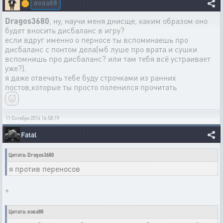
вова88
🌼
Dragos3680
, ну, научи меня днисще, каким образом оно
будет вносить дисбаланс в игру?
если вдруг именно о перносе ты вспоминаешь про
дисбаланс с понтом дела(мб луше про врата и сушки
вспомнишь про дисбаланс? или там тебя всё устраивает
уже?).
я даже отвечать тебе буду строчками из ранних
постов,которые ты просто поленился прочитать
11 Октября 2014 16:58:19
Fatal
Цитата: Dragos3680
я против переносов
+
Цитата: вова88