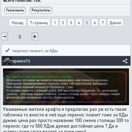
Всего голосов: 135.
Назад
7 страниц
1
2
3
4
5
6
7
Далее
0
перенос планет
,
за ХДы
кракен72
Уважаемые жители крафта я предлагаю раз уж есть такая
табличка то внести в неё еще перенос планет тоже за ХДы
думаю цена раз просто название 100 смена столицы 300 то
перенос где то 500 ХДов думаю достойная цена ? Да и
астеры тоже сюда входят за туже цену)