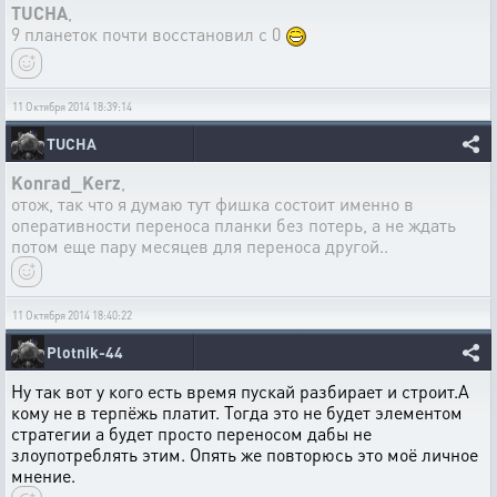
TUCHA
,
9 планеток почти восстановил с 0
11 Октября 2014 18:39:14
TUCHA
Konrad_Kerz
,
отож, так что я думаю тут фишка состоит именно в
оперативности переноса планки без потерь, а не ждать
потом еще пару месяцев для переноса другой..
11 Октября 2014 18:40:22
Plotnik-44
Ну так вот у кого есть время пускай разбирает и строит.А
кому не в терпёжь платит. Тогда это не будет элементом
стратегии а будет просто переносом дабы не
злоупотреблять этим. Опять же повторюсь это моё личное
мнение.