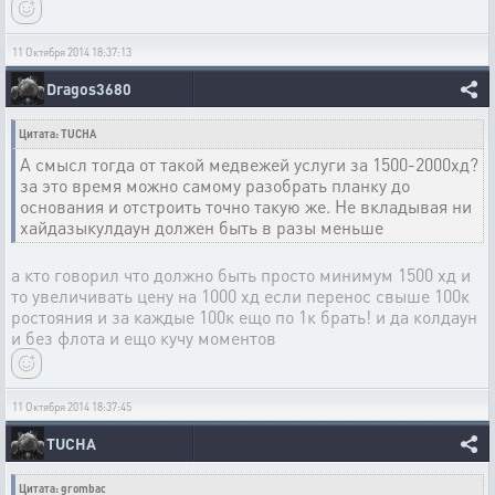
11 Октября 2014 18:37:13
Dragos3680
Цитата: TUCHA
А смысл тогда от такой медвежей услуги за 1500-2000хд?
за это время можно самому разобрать планку до
основания и отстроить точно такую же. Не вкладывая ни
хайдазыкулдаун должен быть в разы меньше
а кто говорил что должно быть просто минимум 1500 хд и
то увеличивать цену на 1000 хд если перенос свыше 100к
ростояния и за каждые 100к ещо по 1к брать! и да колдаун
и без флота и ещо кучу моментов
11 Октября 2014 18:37:45
TUCHA
Цитата: grombac