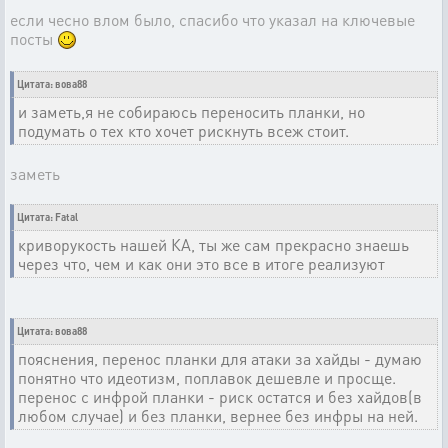
если чесно влом было, спасибо что указал на ключевые
посты
Цитата: вова88
и заметь,я не собираюсь переносить планки, но
подумать о тех кто хочет рискнуть всеж стоит.
заметь
Цитата: Fatal
криворукость нашей КА, ты же сам прекрасно знаешь
через что, чем и как они это все в итоге реализуют
Цитата: вова88
пояснения, перенос планки для атаки за хайды - думаю
понятно что идеотизм, поплавок дешевле и просще.
перенос с инфрой планки - риск остатся и без хайдов(в
любом случае) и без планки, вернее без инфры на ней.