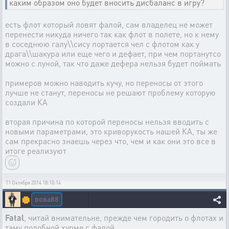
каким образом оно будет вносить дисбаланс в игру?
есть флот который ловят фалой, сам владелец не может
перенести никуда ничего так как флот в полете, но к нему
в соседнюю галу\\сису портается чел с флотом как у
драга\\шакура или еще чего и дефает, при чем портанутсо
можно с луной, так что даже дефера нельзя будет поймать
примеров можно наводить кучу, но переносы от этого
лучше не станут, переносы не решают проблему которую
создали КА
вторая причина по которой переносы нельзя вводить с
новыми параметрами, это криворукость нашей КА, ты же
сам прекрасно знаешь через что, чем и как они это все в
итоге реализуют
11 Октября 2014 18:10:14
вова88
🌼
Fatal
, читай внимательне, прежде чем городить о флотах и
таму подобной хурме с фалой.