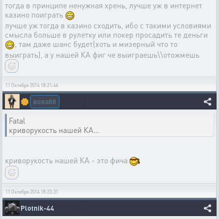
тогда в принципе ненужная хрень, лучше уж в интернет
казино поиграть
лучше уж тогда в казино сходить, ибо с такими условиями
смысла больше в рулетку или покер просадить те деньги
, там даже шанс будет(хоть и мизерный что то
выиграть), а у нашей КА фиг че выиграешь\\отожмешь
11 Октября 2014 18:21:46
вова88
🌼
Fatal
криворукость нашей КА...
криворукость нашей КА - это фича
11 Октября 2014 18:23:31
Plotnik-44