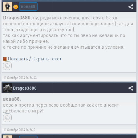
вова88
🌼
Dragos3680
, ну, ради исключения, для тебя в 5к хд
перенос(по толщине аккаунта) или вообще запрет(как для
топа ,входясщего в десятку топ),
так как аргументировать что то ты явно не желаешь по
какой либо причине,
а также по причине не желания вчитыватся в условия.
Показать / Скрыть текст
11 Октября 2014 16:54:43
Dragos3680
вова88
,
вова я против переносов вообще так как ето вносит
дисбаланс в игру!
11 Октября 2014 16:56:01