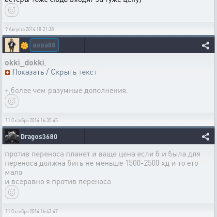
9 Августа 2014 18:21:38
вова88
🌼
okki_dokki
,
Показать / Скрыть текст
+,более чем разумные дополнения.
11 Октября 2014 16:35:45
Dragos3680
против переноса планет и ваще цена если б и была для
переноса должна бить не меньше 1500-2500 хд и то ето
мало
и всеравно я против переноса
11 Октября 2014 16:43:47