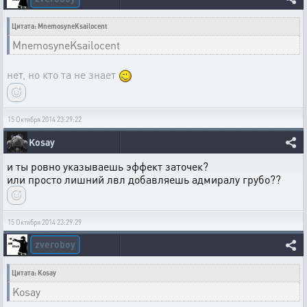
Цитата: MnemosyneKsailocent
MnemosyneKsailocent
нет, но кто та не знает
15 Октября 2014 23:29:22
Kosay
и ты ровно указываешь эффект заточек?
или просто лишний лвл добавляешь адмиралу грубо??
15 Октября 2014 23:29:29
zveroboy
Цитата: Kosay
Kosay