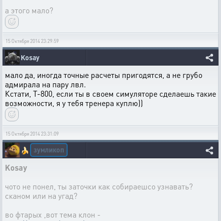
а этого мало?
15 Октября 2014 23:29:59
Kosay
мало да, иногда точные расчеты пригодятся, а не грубо
адмирала на пару лвл.
Кстати, Т-800, если ты в своем симуляторе сделаешь такие
возможности, я у тебя тренера куплю))
15 Октября 2014 23:31:09
зумликоп
🍌
Kosay
чото не понел, ты заточки как собираешсо узнавать?
сканом или на угад?
во фтарых ,вот тема клон -