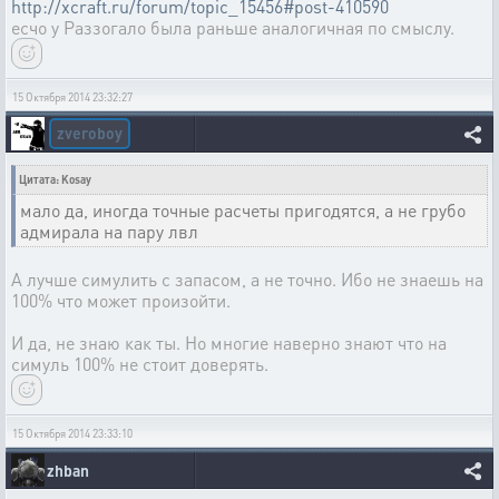
http://xcraft.ru/forum/topic_15456#post-410590
есчо у Раззогало была раньше аналогичная по смыслу.
15 Октября 2014 23:32:27
zveroboy
Цитата: Kosay
мало да, иногда точные расчеты пригодятся, а не грубо
адмирала на пару лвл
А лучше симулить с запасом, а не точно. Ибо не знаешь на
100% что может произойти.
И да, не знаю как ты. Но многие наверно знают что на
симуль 100% не стоит доверять.
15 Октября 2014 23:33:10
zhban