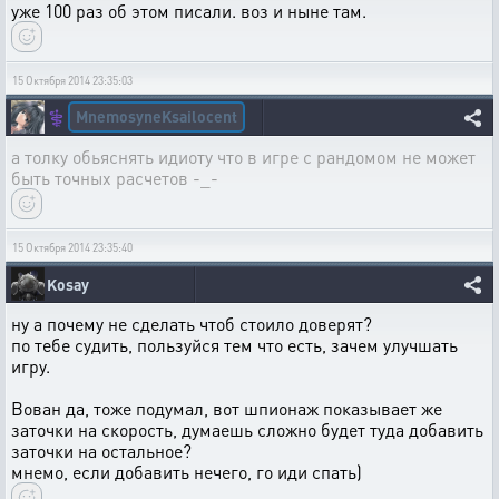
уже 100 раз об этом писали. воз и ныне там.
15 Октября 2014 23:35:03
MnemosyneKsailocent
⚕️
а толку обьяснять идиоту что в игре с рандомом не может
быть точных расчетов -_-
15 Октября 2014 23:35:40
Kosay
ну а почему не сделать чтоб стоило доверят?
по тебе судить, пользуйся тем что есть, зачем улучшать
игру.
Вован да, тоже подумал, вот шпионаж показывает же
заточки на скорость, думаешь сложно будет туда добавить
заточки на остальное?
мнемо, если добавить нечего, го иди спать)