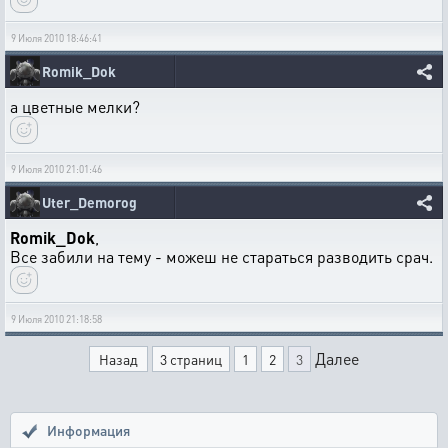
9 Июля 2010 18:46:41
Romik_Dok
а цветные мелки?
9 Июля 2010 21:01:46
Uter_Demorog
Romik_Dok
,
Все забили на тему - можеш не стараться разводить срач.
9 Июля 2010 21:18:58
Далее
Назад
3 страниц
1
2
3
Информация