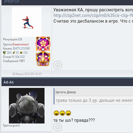
|PR|PreF
Уважаемая КА, прошу рассмотреть вопр
http://clip2net.com/clip/m0/435c6-clip-
Считаю это дисбалансом в игре. Что с 
Репутация
638
Группа
Government
Альянс
BATTLESTAR
303
32
152
Очков
94 506 532
Сообщений
1891
12
28 Марта 2015 09:10:37
Ad-As
Цитата: Дамир
грава только до 3 ур. дальше не имее
та ты шо? правда???
Группа
guest