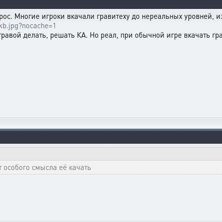
ос. Многие игроки вкачали гравитеху до нереальных уровней, и
9kb.jpg?nocache=1
гравой делать, решать КА. Но реал, при обычной игре вкачать гра
т особого смысла её качать