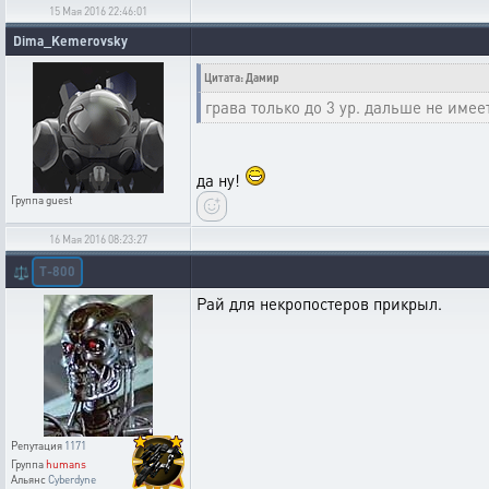
15 Мая 2016 22:46:01
Dima_Kemerovsky
Цитата: Дамир
грава только до 3 ур. дальше не имее
да ну!
Группа
guest
16 Мая 2016 08:23:27
T-800
⚖️
Рай для некропостеров прикрыл.
Репутация
1171
Группа
humans
Альянс
Cyberdyne