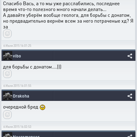
Спасибо Вась, а то мы уже расслабились, последнее
время что-то полезного много начали делать...
А давайте уберём вообще геолога, для борьбы с донатом,
но предвадительно вернём всем за него потраченые хд? Я
за
6 Июля 2015 16:01:25
vibo
для борьбы с донатом....)))
6 Июля 2015 16:01:55
Drakoha
очередной бред
6 Июля 2015 16:02:53
Necromancer