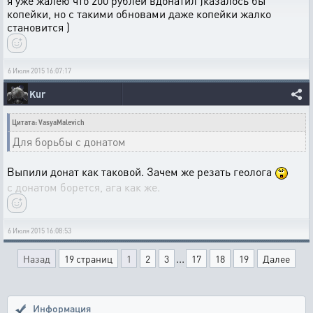
я уже жалею что 200 рублей вдонатил )казалось бы
копейки, но с такими обновами даже копейки жалко
становится )
6 Июля 2015 16:07:17
Kur
Цитата: VasyaMalevich
Для борьбы с донатом
Выпили донат как таковой. Зачем же резать геолога
с донатом борется, ага как же.
6 Июля 2015 16:08:53
...
Назад
19 страниц
1
2
3
17
18
19
Далее
Информация