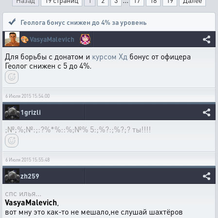
Назад
19 страниц
1
2
3
17
18
19
Далее
Геолога бонус снижен до 4% за уровень
🎨
VasyaMalevich
Для борьбы с донатом и
курсом Хд
бонус от офицера
Геолог снижен с 5 до 4%.
6 Июля 2015 15:54:00
1grizli
;№;%;№:;:?%*%::%;№% 5:;%?:;%?;? ты!!!!
6 Июля 2015 15:55:48
zh259
спс илья...
VasyaMalevich
,
вот мну это как-то не мешало,не слушай шахтёров