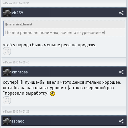
6 Июля 2015 16:00:34
zh259
Цитата: airalchemist
Но всё равно не понимаю, зачем это урезание =(
чтоб у народа было меньше реса на продажу.
6 Июля 2015 16:00:40
cmnross
ссупер! ((( лучше-бы ввели чтото дейсвительно хорошее,
хотя-бы на начальных уровнях (а так в очередной раз
"порезали выработку)
6 Июля 2015 16:01:22
fsbneo