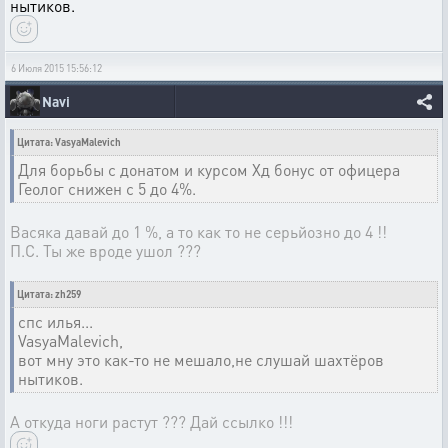
нытиков.
6 Июля 2015 15:56:12
Navi
Цитата: VasyaMalevich
Для борьбы с донатом и курсом Хд бонус от офицера
Геолог снижен с 5 до 4%.
Васяка давай до 1 %, а то как то не серьйозно до 4 !!
П.С. Ты же вроде ушол ???
Цитата: zh259
спс илья...
VasyaMalevich,
вот мну это как-то не мешало,не слушай шахтёров
нытиков.
А откуда ноги растут ??? Дай ссылко !!!