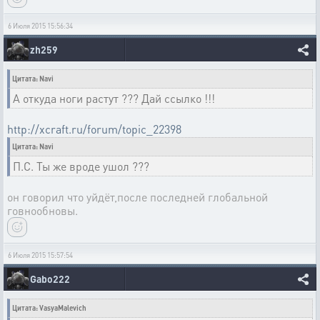
6 Июля 2015 15:56:34
zh259
Цитата: Navi
А откуда ноги растут ??? Дай ссылко !!!
http://xcraft.ru/forum/topic_22398
Цитата: Navi
П.С. Ты же вроде ушол ???
он говорил что уйдёт,после последней глобальной
говнообновы.
6 Июля 2015 15:57:54
Gabo222
Цитата: VasyaMalevich