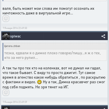
валя, быть может мои слова им помогут осознать их
ничтожность даже в виртуальной игре...
7 Января 2016 22:49:50
spiwac
Цитата: zhban
тезка, едвали я о димке плохо говорю/пишу...я ж о тех,
кто за него рулил...
А так ты про тех кто на коленках, вот не думал ни гадал,
что такое бывает. С виду то просто джигит. Тут самое
время в агенство какое нибудь обратиться , по раскрытию
с фактами и видео.
Ну а так, Димка красавчег раз смог
под себя подмять. Не зря тянет на ИГ.
7 Января 2016 22:49:59