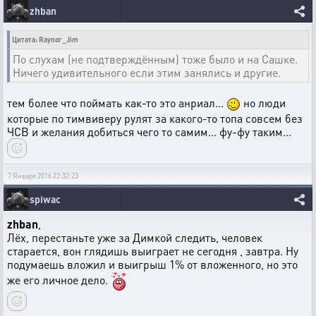
zhban
Цитата: Raynor_Jim
По слухам (не подтверждённым) тоже было и на Сашке.
Ничего удивительного если этим занялись и другие.
тем более что поймать как-то это анриал...
но люди
которые по тимвиверу рулят за какого-то топа совсем без
ЧСВ и желания добиться чего то самим... фу-фу таким...
7 Января 2016 22:32:23
spiwac
zhban
,
Лёх, перестаньте уже за Димкой следить, человек
старается, вон глядишь выиграет не сегодня , завтра. Ну
подумаешь вложил и выигрыш 1% от вложенного, но это
же его личное дело.