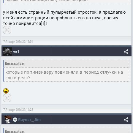
у меня есть странный пупырчатый отросток, я предлагаю
всей администрации попробовать его на вкус, ваську
точно понравится))))
7 Января 2016 22:12:01
мк1
Цитата: zhban
которые по тимвиверу подменяли в период отлучки на
сон и реал?
7 Января 2016 22:14:22
💀
Raynor_Jim
Цитата: zhban