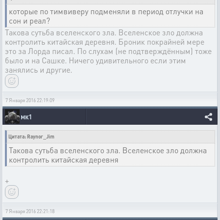
которые по тимвиверу подменяли в период отлучки на
сон и реал?
Такова сутьба вселенского зла. Вселенское зло должна
контролить китайская деревня. Броник покрайней мере
это за Лорда писал. По слухам (не подтверждённым) тоже
было и на Сашке. Ничего удивительного если этим
занялись и другие.
7 Января 2016 22:19:09
мк1
Цитата: Raynor_Jim
Такова сутьба вселенского зла. Вселенское зло должна
контролить китайская деревня
+
7 Января 2016 22:21:18