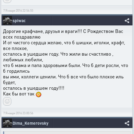
7 Января 2016 22:54:55
spiwac
Дорогие крафчане, друзья и враги!!! С Рождеством Вас
всех поздравляю
И от чистого сердца желаю, что б шишки, иголки, крафт,
все плохое,
осталось в ушедшем году. Что жили вы счастливо ,
любимых любили,
что б мама и папа здоровыми были. Что б дети росли, что
б гордились
вы ими, коллеги ценили. Что б все что было плохое иль
будет,
осталось в ушедшем году!!!!
Как бы вот так
7 Января 2016 23:00:56
Dima_Kemerovsky