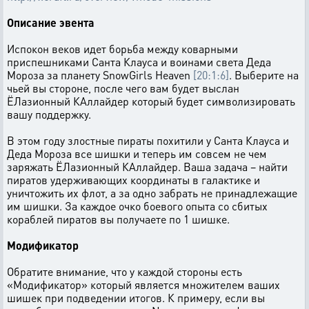
Описание эвента
Испокон веков идет борьба между коварными
приспешниками Санта Клауса и воинами света Деда
Мороза за планету SnowGirls Heaven
[20:1:6]
. Выберите на
чьей вы стороне, после чего вам будет выслан
ЁЛазионный КАллайдер который будет символизировать
вашу поддержку.
В этом году злостные пираты похитили у Санта Клауса и
Деда Мороза все шишки и теперь им совсем не чем
заряжать ЁЛазионный КАллайдер. Ваша задача – найти
пиратов удерживающих координаты в галактике и
уничтожить их флот, а за одно забрать не принадлежащие
им шишки. За каждое очко боевого опыта со сбитых
кораблей пиратов вы получаете по 1 шишке.
Модификатор
Обратите внимание, что у каждой стороны есть
«Модификатор» который является множителем ваших
шишек при подведении итогов. К примеру, если вы