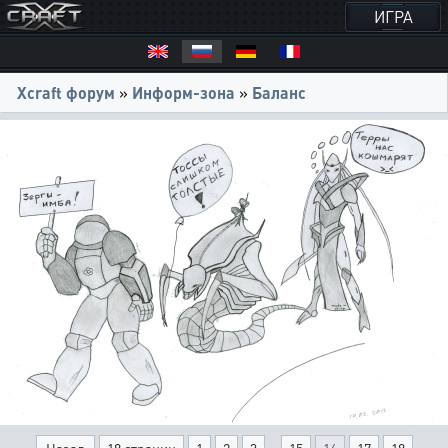
ИГРА
Xcraft форум
»
Информ-зона
»
Баланс
...