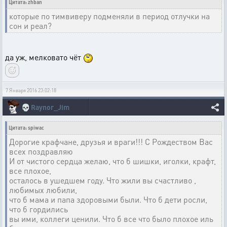
Цитата: zhban
которые по тимвиверу подменяли в период отлучки на
сон и реал?
да уж, мелковато чёт
7 Января 2016 23:02:18
💀
Raynor_Jim
Цитата: spiwac
Дорогие крафчане, друзья и враги!!! С Рождеством Вас
всех поздравляю
И от чистого сердца желаю, что б шишки, иголки, крафт,
все плохое,
осталось в ушедшем году. Что жили вы счастливо ,
любимых любили,
что б мама и папа здоровыми были. Что б дети росли,
что б гордились
вы ими, коллеги ценили. Что б все что было плохое иль