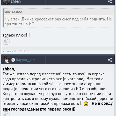
zhban
Цитата: spiwac
Ну а так, Димка красавчег раз смог под себя подмять. Не
зря тянет на ИГ
только плюс!!!
7 Января 2016 22:52:11
💀
Raynor_Jim
zhban
,
Тот же невзор перед известной всем гонкой на игрока
года просил контролить его акк (в чате ала). Вот так с
Имморталом вышло кой чё, его пасс знали старонние
люди (в следствии чего его вывели из РО и разобрали).
Когда тело опухает через чур оно уже не в состоянии себя
контролить само потому нужна помощь китайской деревни
(может у васи скил такой в прадаже есть ).
.
Не в обиду
вам господа/дамы кто переел реса)))