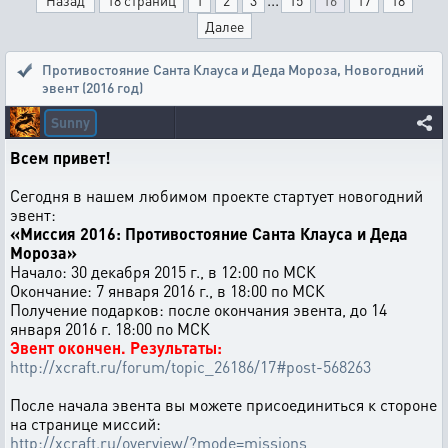
Назад
18 страниц
1
2
3
15
16
17
18
Далее
Противостояние Санта Клауса и Деда Мороза
,
Новогодний
эвент (2016 год)
Sunny
Всем привет!
Сегодня в нашем любимом проекте стартует новогодний
эвент:
«Миссия 2016: Противостояние Санта Клауса и Деда
Мороза»
Начало: 30 декабря 2015 г., в 12:00 по МСК
Окончание: 7 января 2016 г., в 18:00 по МСК
Получение подарков: после окончания эвента, до 14
января 2016 г. 18:00 по МСК
Эвент окончен. Результаты:
http://xcraft.ru/forum/topic_26186/17#post-568263
После начала эвента вы можете присоединиться к стороне
на странице миссий:
http://xcraft.ru/overview/?mode=missions