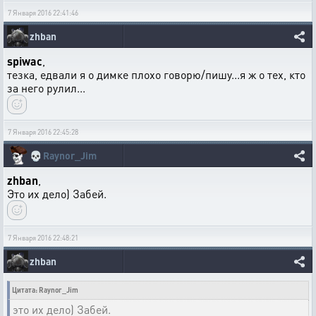
7 Января 2016 22:41:46
zhban
spiwac
,
тезка, едвали я о димке плохо говорю/пишу...я ж о тех, кто
за него рулил...
7 Января 2016 22:45:28
💀
Raynor_Jim
zhban
,
Это их дело) Забей.
7 Января 2016 22:48:21
zhban
Цитата: Raynor_Jim
это их дело) Забей.