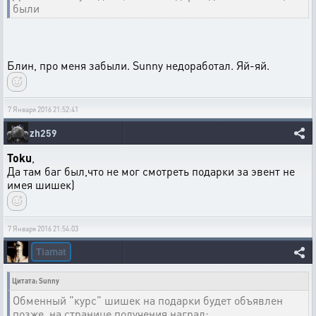
были
Блин, про меня забыли. Sunny недоработал. Яй-яй.
7 Января 2016 21:52:41
zh259
Toku
,
Да там баг был,что не мог смотреть подарки за эвент не
имея шишек)
7 Января 2016 21:54:03
Tiamat
Цитата: Sunny
Обменный "курс" шишек на подарки будет объявлен
позже, на странице получения наград: