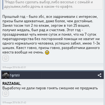
?Надо было сделать выбор,либо веселье с семьёй и
друзьями,либо дрочь в каком-то крафте.
Прошлый год - было збс, все задрачивали с интересом,
призы были адекватные, даже более, чем достойные.
Занял тосом топ 2 по елкам, зергом в топ 25 вошел,
получил медаль, был рад и счастлив. Этот год -
прозадрачивал чуть менее суток и понял, что на 7 суток
пиратодрочерства без посторонней помощи не хватит ни
одного нормального человека, успешно забил, имею 1-3к
шишек. Квест говно, призы говно, разработчики данного
квеста вообще не очень.
8 Января 2016 04:45:51
1grizli
RAZZAGAL
,
Выработку не дали пиров гонять смешнее не предумать
8 Января 2016 06:31:43