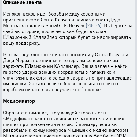
Описание эвента
Испокон веков идет борьба между коварными
приспешниками Санта Клауса и воинами света Деда
Мороза за планету SnowGirls Heaven
[20:1:6]
. Выберите на
чьей вы стороне, после чего вам будет выслан
ЁЛазионный КАллайдер который будет символизировать
вашу поддержку.
В этом году злостные пираты похитили у Санта Клауса и
Деда Мороза все шишки и теперь им совсем не чем
заряжать ЁЛазионный КАллайдер. Ваша задача – найти
пиратов удерживающих координаты в галактике и
уничтожить их флот, а за одно забрать не принадлежащие
им шишки. За каждое очко боевого опыта со сбитых
кораблей пиратов вы получаете по 1 шишке.
Модификатор
Обратите внимание, что у каждой стороны есть
«Модификатор» который является множителем ваших
шишек при подведении итогов. К примеру, если вы
раздобыли к концу конкурса N шишек с модификатором
M, то итоговое количество подарков для Вас будет N*M.