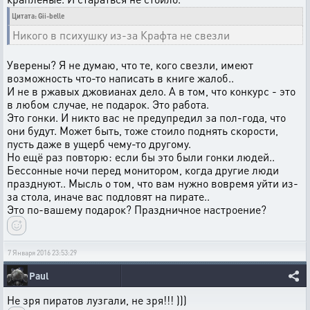
Цитата: Gii-belle
Никого в психушку из-за Крафта не свезли
Уверены? Я не думаю, что те, кого свезли, имеют
возможность что-то написать в книге жалоб..
И не в ржавых джовианах дело. А в том, что конкурс - это
в любом случае, не подарок. Это работа.
Это гонки. И никто вас не предупредил за пол-года, что
они будут. Может быть, тоже стоило поднять скорости,
пусть даже в ущерб чему-то другому.
Но ещё раз повторю: если бы это были гонки людей..
Бессонные ночи перед монитором, когда другие люди
празднуют.. Мысль о том, что вам нужно вовремя уйти из-
за стола, иначе вас подловят на пирате..
Это по-вашему подарок? Праздничное настроение?
7 Января 2016 23:53:29
Paul
Не зря пиратов лузгали, не зря!!! )))