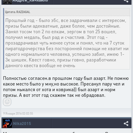
Цитата: RAZZAGAL
Прошлый год - было збс, все задрачивали с интересом,
призы были адекватные, даже более, чем достойные.
Занял тосом топ 2 по елкам, зергом в топ 25 вошел,
получил медаль, был рад и счастлив. Этот год -
прозадрачивал чуть менее суток и понял, что на 7 суток
пиратодрочерства без посторонней помощи не хватит ни
одного нормального человека, успешно забил, имею 1-
3к шишек. Квест говно, призы говно, разработчики
данного квеста вообще не очень
Полностью согласен.в прошлом году был азарт. Не помню
какое место было у мну,но высокое. Пресанул пару чел и
потом ныкался от хота и коврика)) был азарт и норм
призы. А вот этот год скажем так не обрадовал.
9 Января 2016 02:02:55
Nika2015