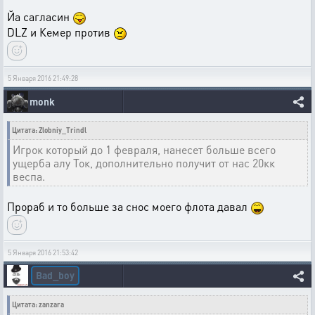
Йа сагласин
DLZ и Кемер против
5 Января 2016 21:49:28
monk
Цитата: Zlobniy_Trindl
Игрок который до 1 февраля, нанесет больше всего
ущерба алу Ток, дополнительно получит от нас 20кк
веспа.
Прораб и то больше за снос моего флота давал
5 Января 2016 21:53:42
Bad_boy
Цитата: zanzara