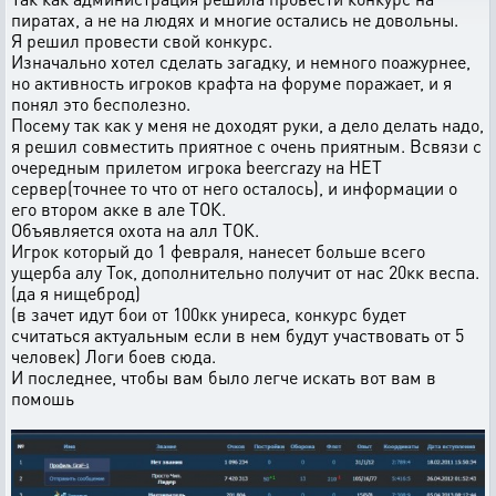
пиратах, а не на людях и многие остались не довольны.
Я решил провести свой конкурс.
Изначально хотел сделать загадку, и немного поажурнее,
но активность игроков крафта на форуме поражает, и я
понял это бесполезно.
Посему так как у меня не доходят руки, а дело делать надо,
я решил совместить приятное с очень приятным. Всвязи с
очередным прилетом игрока beercrazy на НЕТ
сервер(точнее то что от него осталось), и информации о
его втором акке в але ТОК.
Объявляется охота на алл ТОК.
Игрок который до 1 февраля, нанесет больше всего
ущерба алу Ток, дополнительно получит от нас 20кк веспа.
(да я нищеброд)
(в зачет идут бои от 100кк униреса, конкурс будет
считаться актуальным если в нем будут участвовать от 5
человек) Логи боев сюда.
И последнее, чтобы вам было легче искать вот вам в
помошь