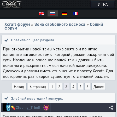
ИГРА
Xcraft форум
»
Зона свободного космоса
»
Общий
форум
Правила общего раздела
При открытии новой темы чётко внятно и понятно
напишите заголовок темы, который должен раскрывать её
суть. Название и описание вашей темы должны быть
понятны и раскрывать смысл начатой вами дискуссии.
Дискуссии должны иметь отношение к проекту Xcraft. Для
посторонних разговоров существует отдельный раздел.
Назад
6 страниц
1
2
3
4
5
6
Далее
Злобный новогодний конкурс.
💊
Zlobniy_Trindl
Так как администрация решила провести конкурс на