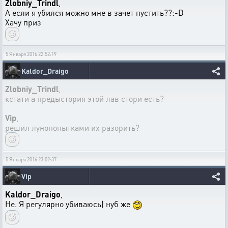
Zlobniy_Trindl
,
А если я убился можно мне в зачет пустить??:-D
Хачу приз
5 Января 2016 22:52:19
Kaldor_Draigo
Zlobniy_Trindl
,
кстати а предыстория этой лав стори есть?
Vip
,
решил лунопопытками их разорить?
5 Января 2016 23:02:37
Vip
Kaldor_Draigo
,
Не. Я регулярно убиваюсь) нуб же