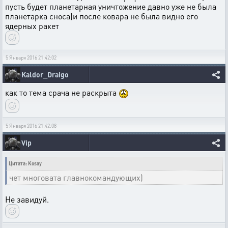
пусть будет планетарная уничтожение давно уже не была
планетарка сноса)и после ковара не была видно его
ядерных ракет
5 Января 2016 21:42:02
Kaldor_Draigo
как то тема срача не раскрыта
5 Января 2016 21:42:08
Vip
Цитата: Kosay
чет многовата главнокомандующих)
Не завидуй.