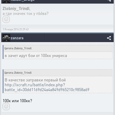
Zlobniy_Trindl
,
а где значек ток у пЫва?
5 Января 2016 22:29:43
zanzara
Цитата: Zlobniy_Trindl
в зачет идут бои от 100кк униреса
Цитата: Zlobniy_Trindl
В качестве затравки первый бой
http://xcraft.ru/battle/index.php?
battle_id=30dd1169d24a4a849d965210c9858a69
100к или 100кк?