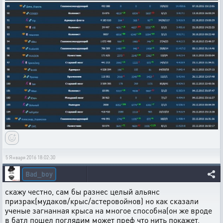
5 Января 2016 18:02:30
Bad_boy
скажу честно, сам бы разнес целый альянс
призрак(мудаков/крыс/астеровойнов) но как сказали
ученые загнанная крыса на многое способна(он же вроде
в батл пошел поглядим может преф что нить покажет,