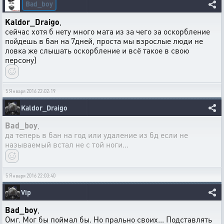
Bad_boy
Kaldor_Draigo
,
сейчас хотя б нету много мата из за чего за оскорбление
пойдешь в бан на 7дней, проста мы взрослые люди не
ловка же слышать оскорбление и всё такое в свою
персону)
5 Января 2016 22:02:19
Kaldor_Draigo
Bad_boy
,
да теперь в бан на год или удаление из бд если не
называемый встал не с той ноги...
5 Января 2016 22:03:40
Vip
Bad_boy
,
Омг. Мог бы поймал бы. Но прально своих... Подставлять