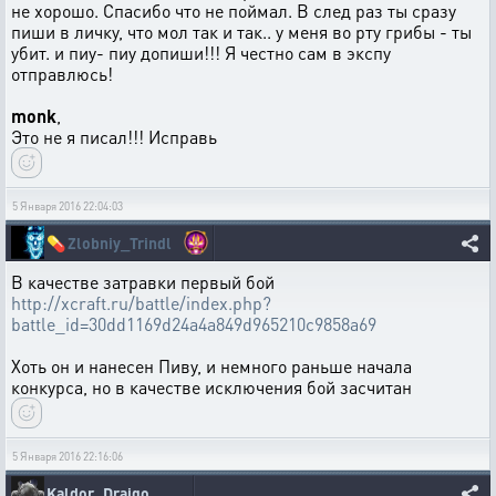
не хорошо. Спасибо что не поймал. В след раз ты сразу
пиши в личку, что мол так и так.. у меня во рту грибы - ты
убит. и пиу- пиу допиши!!! Я честно сам в экспу
отправлюсь!
monk
,
Это не я писал!!! Исправь
5 Января 2016 22:04:03
💊
Zlobniy_Trindl
В качестве затравки первый бой
http://xcraft.ru/battle/index.php?
battle_id=30dd1169d24a4a849d965210c9858a69
Хоть он и нанесен Пиву, и немного раньше начала
конкурса, но в качестве исключения бой засчитан
5 Января 2016 22:16:06
Kaldor_Draigo