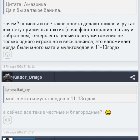
Цитата: Амазонка
Да я бы за такое банила.
зачем? шпионы и всё такое проста делают шикос игру так
как нету приличных тактик (взял флот отправил в атаку и
забрал лом) теперь есть целый план уничтожение не
только одного игрока но и весь альянса, это напоминает
когда были много мата и мультоводов в 11-13годах
5 Января 2016 21:54:44
Kaldor_Draigo
Цитата: Bad_boy
много мата и мультоводов в 11-13годах
а сейчас все такие честные и благородные?!
5 Января 2016 21:57:21