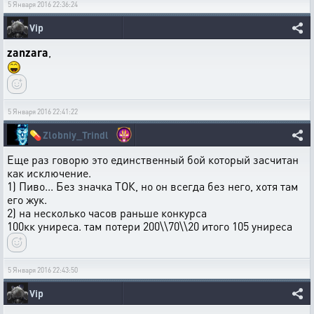
5 Января 2016 22:36:24
Vip
zanzara
,
5 Января 2016 22:41:22
💊
Zlobniy_Trindl
Еще раз говорю это единственный бой который засчитан
как исключение.
1) Пиво... Без значка ТОК, но он всегда без него, хотя там
его жук.
2) на несколько часов раньше конкурса
100кк униреса. там потери 200\\70\\20 итого 105 униреса
5 Января 2016 22:43:50
Vip