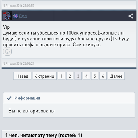
5 Января 2016 23:07:52
🎆
Дед
Vip
думаю если ты убьешься по 100кк униреса(жирные лп
будут) и сумарно твои логи будут больше других)) я буду
просить шефа о выдаче приза. Сам скинусь
5 Января 2016 23:08:27
Назад
6 страниц
1
2
3
4
5
6
Далее
Информация
Вы не авторизованы
1 чел. читают эту тему (гостей: 1)