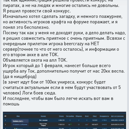
пиратах, а не на людях и многие остались не довольны.
Я решил провести свой конкурс.
Изначально хотел сделать загадку, и немного поажурнее,
но активность игроков крафта на форуме поражает, и я
понял это бесполезно.
Посему так как у меня не доходят руки, а дело делать надо,
я решил совместить приятное с очень приятным. Всвязи с
очередным прилетом игрока beercrazy на НЕТ
сервер(точнее то что от него осталось), и информации о
его втором акке в але ТОК.
Объявляется охота на алл ТОК.
Игрок который до 1 февраля, нанесет больше всего
ущерба алу Ток, дополнительно получит от нас 20кк веспа.
(да я нищеброд)
(в зачет идут бои от 100кк униреса, конкурс будет
считаться актуальным если в нем будут участвовать от 5
человек) Логи боев сюда.
И последнее, чтобы вам было легче искать вот вам в
помошь