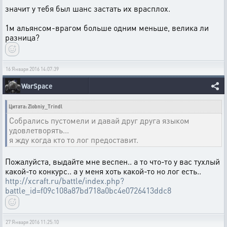
значит у тебя был шанс застать их врасплох.
1м альянсом-врагом больше одним меньше, велика ли
разница?
16 Января 2016 14:07:39
WarSpace
Цитата: Zlobniy_Trindl
Собрались пустомели и давай друг друга языком
удовлетворять...
я жду когда кто то лог предоставит.
Пожалуйста, выдайте мне веспен.. а то что-то у вас тухлый
какой-то конкурс.. а у меня хоть какой-то но лог есть..
http://xcraft.ru/battle/index.php?
battle_id=f09c108a87bd718a0bc4e0726413ddc8
27 Января 2016 11:25:10