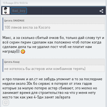
15 Января 2016 18:03:54
Bad_boy
Цитата: SMADMAX
100 лямов веспа за Косого
Макс, а за сколько сбитый очков бо, только дай слову тут и
всё скрин пкрин сделаем как положено чтоб потом когда
сделаем дела ты не удалил пост чтоб не платит нам
награду)))
Цитата: Kosay
не хотелось бы астеров или комбаинов терять)
и про планик и ал.ст не забудь упомнит а то за последние
недели около 30к бо сервис я потерял от этих гадов
которые за малую потерю астер сбивают, это мелко но
занимает время для строительство на что у меня нету
место так как уже 4-5дн занят зв/врата