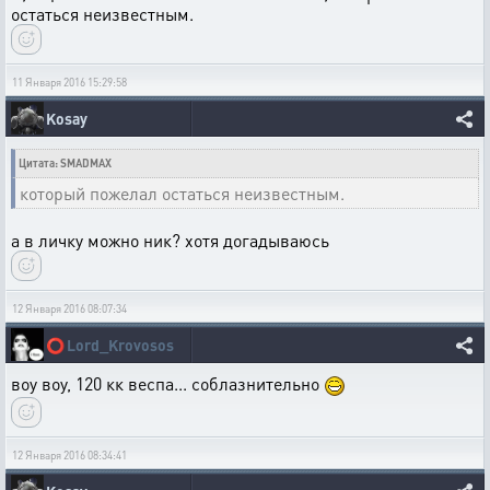
остаться неизвестным.
11 Января 2016 15:29:58
Kosay
Цитата: SMADMAX
который пожелал остаться неизвестным.
а в личку можно ник? хотя догадываюсь
12 Января 2016 08:07:34
⭕
Lord_Krovosos
воу воу, 120 кк веспа... соблазнительно
12 Января 2016 08:34:41