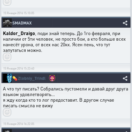
15 Января 2016 15:10:05
SMADMAX
Kaldor_Draigo
, поди знай теперь. До 1го февраля, при
наличии от 5ти человек, не просто бои, а кто больше всех
нанесёт урона, от всех нас 20кк. Ясен пень, что тут
запутаться можно.
15 Января 2016 15:23:40
💊
Zlobniy_Trindl
А что тут писать? Собрались пустомели и давай друг друга
языком удовлетворять...
я жду когда кто то лог предоставит. В другом случае
писать смысла не вижу
15 Января 2016 16:22:05