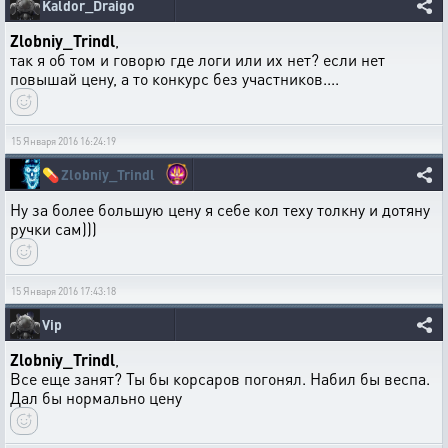
Kaldor_Draigo
Zlobniy_Trindl
,
так я об том и говорю где логи или их нет? если нет
повышай цену, а то конкурс без участников....
15 Января 2016 16:24:19
💊
Zlobniy_Trindl
Ну за более большую цену я себе кол теху толкну и дотяну
ручки сам)))
15 Января 2016 17:43:18
Vip
Zlobniy_Trindl
,
Все еще занят? Ты бы корсаров погонял. Набил бы веспа.
Дал бы нормально цену