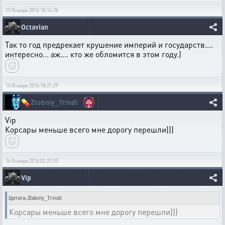
15 Января 2016 18:14:26
Octavian
Так то год предрекает крушение империй и государств....
интересно... аж.... кто же обломится в этом году.)
15 Января 2016 18:21:29
💊
Zlobniy_Trindl
Vip
Корсары меньше всего мне дорогу перешли)))
16 Января 2016 02:27:53
Vip
Цитата: Zlobniy_Trindl
Корсары меньше всего мне дорогу перешли)))