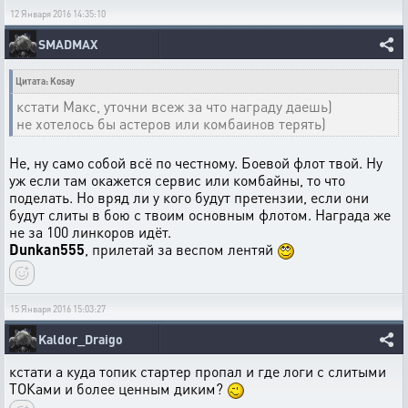
12 Января 2016 14:35:10
SMADMAX
Цитата: Kosay
кстати Макс, уточни всеж за что награду даешь)
не хотелось бы астеров или комбаинов терять)
Не, ну само собой всё по честному. Боевой флот твой. Ну
уж если там окажется сервис или комбайны, то что
поделать. Но вряд ли у кого будут претензии, если они
будут слиты в бою с твоим основным флотом. Награда же
не за 100 линкоров идёт.
Dunkan555
, прилетай за веспом лентяй
15 Января 2016 15:03:27
Kaldor_Draigo
кстати а куда топик стартер пропал и где логи с слитыми
ТОКами и более ценным диким?