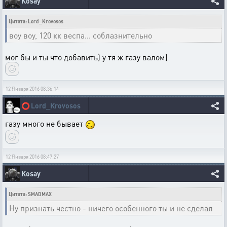
Kosay
Цитата: Lord_Krovosos
воу воу, 120 кк веспа... соблазнительно
мог бы и ты что добавить) у тя ж газу валом)
12 Января 2016 08:36:14
⭕
Lord_Krovosos
газу много не бывает
12 Января 2016 08:47:27
Kosay
Цитата: SMADMAX
Ну признать честно - ничего особенного ты и не сделал