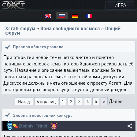
ИГРА
Xcraft форум
»
Зона свободного космоса
»
Общий
форум
Правила общего раздела
При открытии новой темы чётко внятно и понятно
напишите заголовок темы, который должен раскрывать её
суть. Название и описание вашей темы должны быть
понятны и раскрывать смысл начатой вами дискуссии.
Дискуссии должны иметь отношение к проекту Xcraft. Для
посторонних разговоров существует отдельный раздел.
Далее
Назад
6 страниц
1
2
3
4
5
6
Злобный новогодний конкурс.
💊
Zlobniy_Trindl
Так как администрация решила провести конкурс на