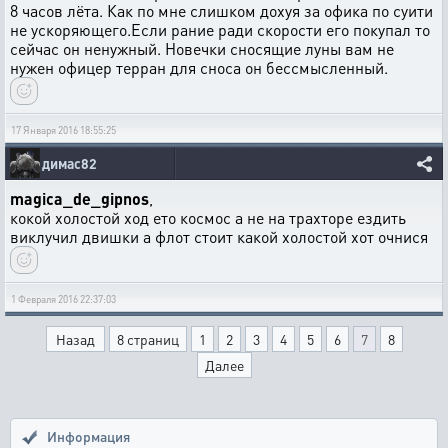
8 часов лёта. Как по мне слишком дохуя за офика по суити
не ускоряющего.Если рание ради скорости его покупал то
сейчас он ненужный. Новечки сносящие луны вам не
нужен офицер терран для сноса он бессмысленный.
17 Января 2016 18:55:25
димас82
magica_de_gipnos
,
кокой холостой ход ето космос а не на трахторе ездить
виклучил двишки а флот стоит какой холостой хот очнися
1 Февраля 2016 22:37:03
Назад
8 страниц
1
2
3
4
5
6
7
8
Далее
Информация