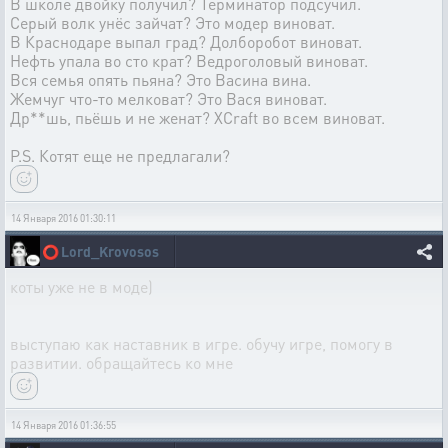
В школе двойку получил? Терминатор подсучил.
Серый волк унёс зайчат? Это модер виноват.
В Краснодаре выпал град? Долборобот виноват.
Нефть упала во сто крат? Ведроголовый виноват.
Вся семья опять пьяна? Это Васина вина.
Жемчуг что-то мелковат? Это Вася виноват.
Др**шь, пьёшь и не женат? XCraft во всем виноват.
P.S. Котят еще не предлагали?
14 Января 2016 01:30:11
⭕
Lord_Krovosos
коты уже не в моде)
выступаю как наставник в игре. обучу игре, помогу в
развитии. обращайтесь ко мне
14 Января 2016 01:36:55