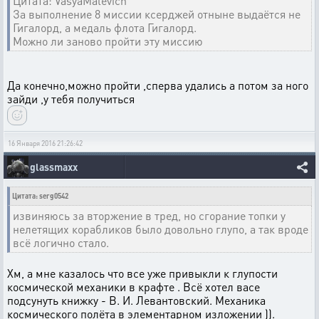
Цитата: VasyaMalevich
За выполнение 8 миссии ксерджей отныне выдаётся не
Гигалорд, а медаль флота Гигалорд.
Можно ли заново пройти эту миссию
Да конечно,можно пройти ,сперва удались а потом за ного
зайди ,у тебя получиться
16 Января 2016 21:26:42
glassmaxx
Цитата: serg0542
извиняюсь за вторжение в тред, но сгорание топки у
нелетящих корабликов было довольно глупо, а так вроде
всё логично стало.
Хм, а мне казалось что все уже привыкли к глупости
космической механики в крафте . Всё хотел васе
подсунуть книжку - В. И. Левантовский. Механика
космического полёта в элементарном изложении )).