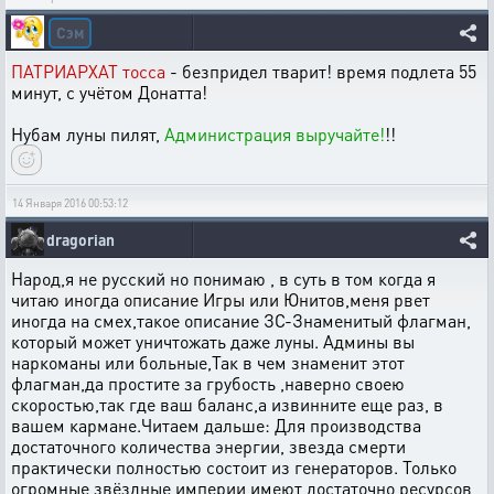
Сэм
ПАТРИАРХАТ тосса
- безпридел тварит! время подлета 55
минут, с учётом Донатта!
Нубам луны пилят,
Администрация выручайте!
!!
14 Января 2016 00:53:12
dragorian
Народ,я не русский но понимаю , в суть в том когда я
читаю иногда описание Игры или Юнитов,меня рвет
иногда на смех,такое описание ЗС-Знаменитый флагман,
который может уничтожать даже луны. Админы вы
наркоманы или больные,Так в чем знаменит этот
флагман,да простите за грубость ,наверно своею
скоростью,так где ваш баланс,а извинните еще раз, в
вашем кармане.Читаем дальше: Для производства
достаточного количества энергии, звезда смерти
практически полностью состоит из генераторов. Только
огромные звёздные империи имеют достаточно ресурсов