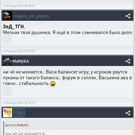
14 Января 2016 08:48:34
magica_de_gipnos
ЗеД_ТГН
,
Мелкая твоя душенка. Я ещё в этом сомневался было дело
14 Января 2016 10:50:03
MaMyKA
ни чё не меняется.. Васи балансят игру, у игроков рвутся
пуканы от такого баланса.. форум в соплях, Васькина ава в
говне.. стабильность
14 Января 2016 12:48:13
Сэм
Цитата: MaMyKA
ни чё не меняется..