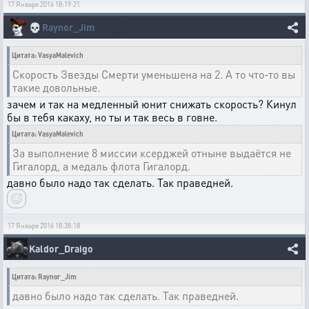
17 Января 2016 18:19:21
💀
Raynor_Jim
Цитата: VasyaMalevich
Скорость Звезды Смерти уменьшена на 2. А то что-то вы
такие довольные.
зачем и так на медленный юнит снижать скорость? Кинул
бы в тебя какаху, но ты и так весь в говне.
Цитата: VasyaMalevich
За выполнение 8 миссии ксерджей отныне выдаётся не
Гигалорд, а медаль флота Гигалорд.
давно было надо так сделать. Так праведней.
17 Января 2016 18:38:18
Kaldor_Draigo
Цитата: Raynor_Jim
давно было надо так сделать. Так праведней.