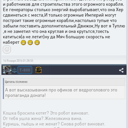
и работников для строительства этого огромного корабля.
Ее генераторы столько энергий выробатывает,что она Хер
сдвинеться с места,И только огромные Империй могут
построит такие огромные корабли,настолько тупые что
забыли поставить дополнительный Движок,Ну вот я Туплю
,я не заметил что она круглая и она крутьтся,тоесть
катиться(а не летит)ну да Мяч большую скорость не
наберет
14 Января 2016 01:28:55
T-800
⚖️
Цитата: ticmenec
А вот высказывания про офиков от ведроголового это
пропаганда доната!
Кошка бросила котят? Это робот виноват.
От тебя ушла жена? Железякина вина.
Куришь, пьёшь и не женат? Снова робот виноват.