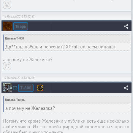
17 Января 2016 13:42:47
Тварь
Цитата: T-800
Др**шь, пьёшь и не женат? XCraft во всем виноват.
а почему не Железяка?
17 Января 2016 13:54:09
T-800
⚖️
Цитата: Тварь
а почему не Железяка?
Потому что кроме Железяки у публики есть еще несколько
любимчиков. Из-за своей природной скромности я просто
обязан был о них упомянуть.