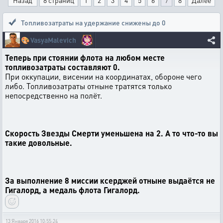
Назад
8 страниц
1
2
3
4
5
6
7
8
Далее
Топливозатраты на удержание снижены до 0
🎨
VasyaMalevich
Теперь при стоянии флота на любом месте
топливозатраты составляют 0.
При оккупации, висении на координатах, обороне чего
либо. Топливозатраты отныне тратятся только
непосредственно на полёт.
Скорость Звезды Смерти уменьшена на 2. А то что-то вы
такие довольные.
За выполнение 8 миссии ксерджей отныне выдаётся не
Гигалорд, а медаль флота Гигалорд.
13 Января 2016 10:55:24